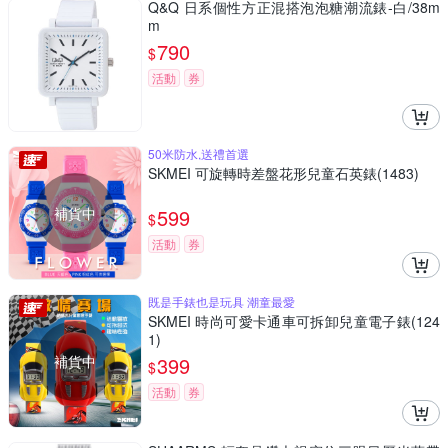
Q&Q 日系個性方正混搭泡泡糖潮流錶-白/38m
m
790
$
活動
券
50米防水,送禮首選
SKMEI 可旋轉時差盤花形兒童石英錶(1483)
補貨中
599
$
活動
券
既是手錶也是玩具 潮童最愛
SKMEI 時尚可愛卡通車可拆卸兒童電子錶(124
1)
補貨中
399
$
活動
券