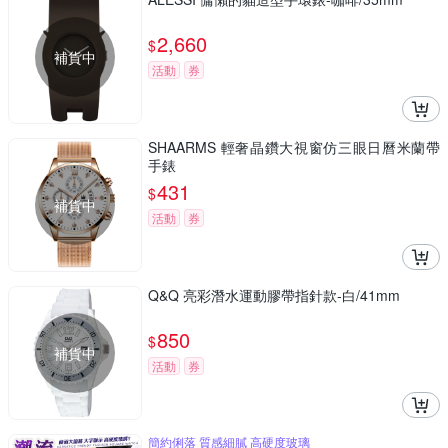
2,660
$
補貨中
活動
券
SHAARMS 輕奢晶鑽大視窗仿三眼日曆米蘭帶
手錶
431
$
補貨中
活動
券
Q&Q 亮彩潛水運動膠帶指針款-白/41mm
850
$
補貨中
活動
券
簡約俐落 質感細膩 高硬度玻璃