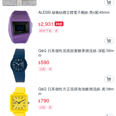
ALESSI 線條結構立體電子腕錶-黑x紫/45mm
2,931
$
89折
限時下殺
券
Q&Q 日系個性混搭甜蜜糖果潮流錶-深藍/35m
m
590
$
活動
券
Q&Q 日系個性方正混搭泡泡糖潮流錶-黃/38m
m
790
$
活動
券