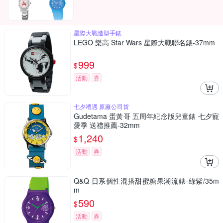
星際大戰造型手錶
LEGO 樂高 Star Wars 星際大戰聯名錶-37mm
999
$
活動
券
七夕禮遇 原廠公司貨
Gudetama 蛋黃哥 五周年紀念版兒童錶 七夕寵
愛季 送禮推薦-32mm
1,240
$
活動
券
Q&Q 日系個性混搭甜蜜糖果潮流錶-綠紫/35m
m
590
$
活動
券