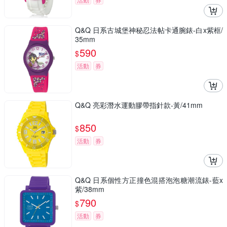
Q&Q 日系古城堡神秘忍法帖卡通腕錶-白x紫框/
35mm
590
$
活動
券
Q&Q 亮彩潛水運動膠帶指針款-黃/41mm
850
$
活動
券
Q&Q 日系個性方正撞色混搭泡泡糖潮流錶-藍x
紫/38mm
790
$
活動
券