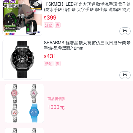
【SKMEI】LED夜光方形運動潮流手環電子錶
(防水手錶 情侶錶 大字手錶 學生錶 運動錶 簡約
手錶/1119BBK)
補貨中
399
$
活動
券
SHAARMS 輕奢晶鑽大視窗仿三眼日曆米蘭帶
手錶-黑帶黑面/42mm
431
$
補貨中
活動
券
商品折價券
1000元