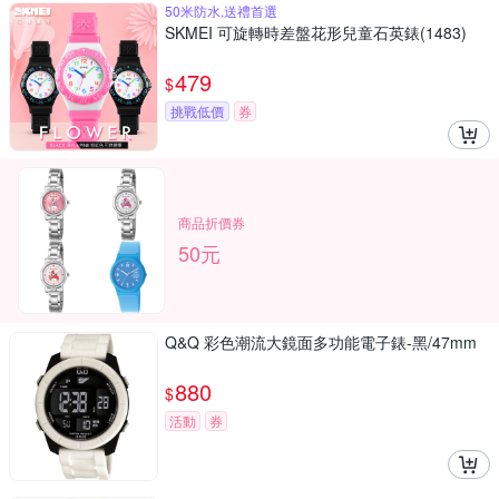
50米防水,送禮首選
SKMEI 可旋轉時差盤花形兒童石英錶(1483)
479
$
挑戰低價
券
商品折價券
50元
Q&Q 彩色潮流大鏡面多功能電子錶-黑/47mm
880
$
活動
券