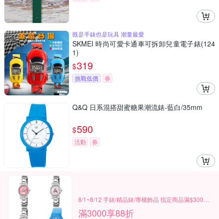
既是手錶也是玩具 潮童最愛
SKMEI 時尚可愛卡通車可拆卸兒童電子錶(124
1)
319
$
挑戰低價
券
Q&Q 日系混搭甜蜜糖果潮流錶-藍白/35mm
590
$
活動
券
8/1~8/12 手錶/精品錶/專櫃飾品 指定商品滿$3000享88折
滿3000享88折