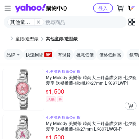
Yahoo購物中心
登入
其他童錶/
造型錶
童錶/造型錶
其他童錶/造型錶
品牌
快速到貨
有現貨
挑戰低價
價格低到高
錶帶
七夕禮遇 原廠公司貨
My Melody 美樂蒂 時尚大三針晶鑽女錶 七夕寵
愛季 送禮推薦-銀x桃粉/27mm LK697LWPI
1,500
$
活動
券
七夕禮遇 原廠公司貨
My Melody 美樂蒂 時尚大三針晶鑽女錶 七夕寵
愛季 送禮推薦-銀/27mm LK697LWCI-P
1,500
$