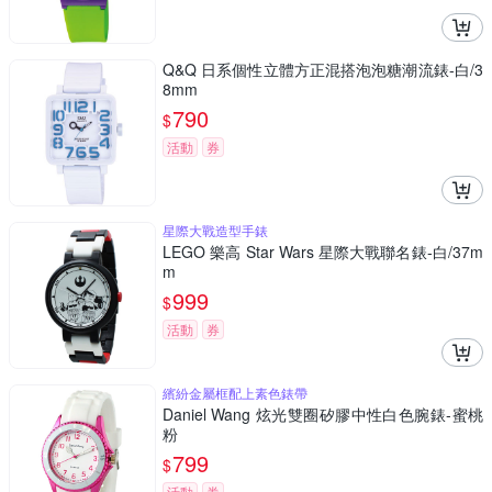
Q&Q 日系個性立體方正混搭泡泡糖潮流錶-白/3
8mm
790
$
活動
券
星際大戰造型手錶
LEGO 樂高 Star Wars 星際大戰聯名錶-白/37m
m
999
$
活動
券
繽紛金屬框配上素色錶帶
Daniel Wang 炫光雙圈矽膠中性白色腕錶-蜜桃
粉
799
$
活動
券