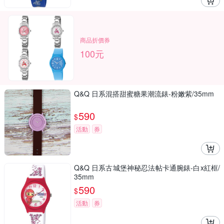
商品折價券
100元
Q&Q 日系混搭甜蜜糖果潮流錶-粉嫩紫/35mm
590
$
活動
券
Q&Q 日系古城堡神秘忍法帖卡通腕錶-白x紅框/
35mm
590
$
活動
券