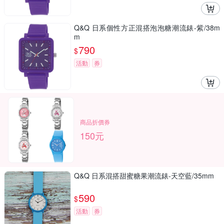
Q&Q 日系個性方正混搭泡泡糖潮流錶-紫/38m
m
790
$
活動
券
商品折價券
150元
Q&Q 日系混搭甜蜜糖果潮流錶-天空藍/35mm
590
$
活動
券