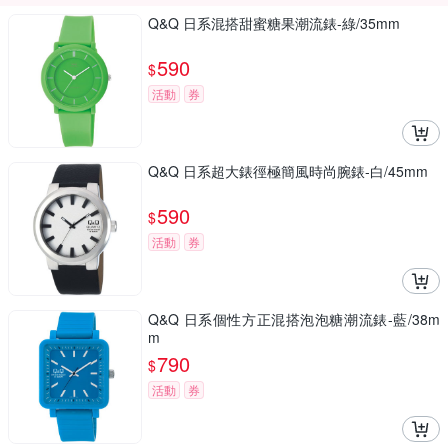
Q&Q 日系混搭甜蜜糖果潮流錶-綠/35mm
590
$
活動
券
Q&Q 日系超大錶徑極簡風時尚腕錶-白/45mm
590
$
活動
券
Q&Q 日系個性方正混搭泡泡糖潮流錶-藍/38m
m
790
$
活動
券