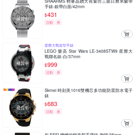
SHAARMS 輕奢晶鑽大視窗仿三眼日曆米蘭帶
手錶-銀帶白面/42mm
431
$
補貨中
活動
券
星際大戰造型手錶
LEGO 樂高 Star Wars LE-3408STW9 星際大
戰聯名錶-白/37mm
補貨中
999
$
活動
券
Skmei 時刻美1016雙機芯多功能防震防水電子
錶
683
$
補貨中
活動
券
ALESSI 慵懶的貓造型手環錶-咖啡/35mm