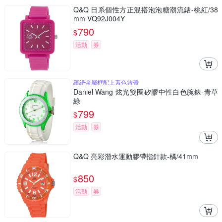
Q&Q 日系個性方正混搭泡泡糖潮流錶-桃紅/38
mm VQ92J004Y
790
$
活動
券
繽紛金屬框配上素色錶帶
Daniel Wang 炫光雙圈矽膠中性白色腕錶-青草
綠
799
$
活動
券
Q&Q 亮彩潛水運動膠帶指針款-橘/41mm
850
$
活動
券