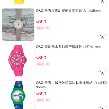
Q&Q 日系混搭甜蜜糖果潮流錶-灰白/35mm
590
$
活動
券
Q&Q 亮彩潛水運動膠帶指針款-桃紅/41mm
850
$
活動
券
Q&Q 日系古城堡神秘忍法帖卡通腕錶-白x紅框/
35mm
590
$
活動
券