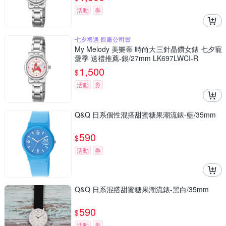
活動
券
七夕禮遇 原廠公司貨
My Melody 美樂蒂 時尚大三針晶鑽女錶 七夕寵
愛季 送禮推薦-銀/27mm LK697LWCI-R
1,500
$
活動
券
Q&Q 日系個性混搭甜蜜糖果潮流錶-藍/35mm
590
$
活動
券
Q&Q 日系混搭甜蜜糖果潮流錶-黑白/35mm
590
$
活動
券