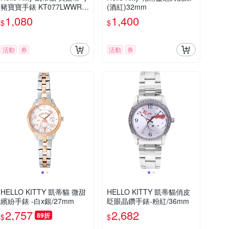
豬寶寶手錶 KT077LWWR
(酒紅)32mm
七夕寵愛季 送禮推薦
1,080
1,400
$
$
活動
券
活動
券
HELLO KITTY 凱蒂貓 微甜
HELLO KITTY 凱蒂貓俏皮
繽紛手錶 -白x銀/27mm
眨眼晶鑽手錶-粉紅/36mm
2,757
2,682
89折
$
$