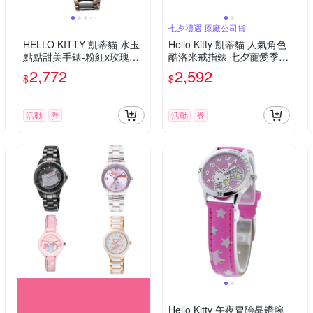
七夕禮遇 原廠公司貨
HELLO KITTY 凱蒂貓 水玉
Hello Kitty 凱蒂貓 人氣角色
點點甜美手錶-粉紅x玫瑰金x
酷洛米戒指錶 七夕寵愛季
銀/32mm
送禮推薦-玫瑰金 LK713LR
2,772
2,592
$
$
WI-A
活動
券
活動
券
Hello Kitty 午夜冒險晶鑽腕