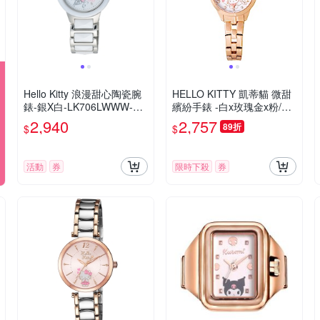
Hello Kitty 浪漫甜心陶瓷腕
HELLO KITTY 凱蒂貓 微甜
錶-銀X白-LK706LWWW-32
繽紛手錶 -白x玫瑰金x粉/27
mm
mm
2,940
2,757
89折
$
$
活動
券
限時下殺
券