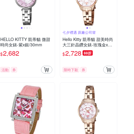
七夕禮遇 原廠公司貨
HELLO KITTY 凱蒂貓 微甜
Hello Kitty 凱蒂貓 甜美時尚
時尚女錶-紫x銀/30mm
大三針晶鑽女錶-玫瑰金x白/
28mm LK707LRWS-V 七夕
2,682
2,728
88折
$
$
寵愛季 送禮推薦
活動
券
限時下殺
券