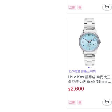
活動
券
七夕禮遇 原廠公司貨
Hello Kitty 凱蒂貓 時尚大三
針晶鑽女錶-藍x銀/36mm L
K691LWNA 七夕寵愛季 送
2,600
$
禮推薦
活動
券