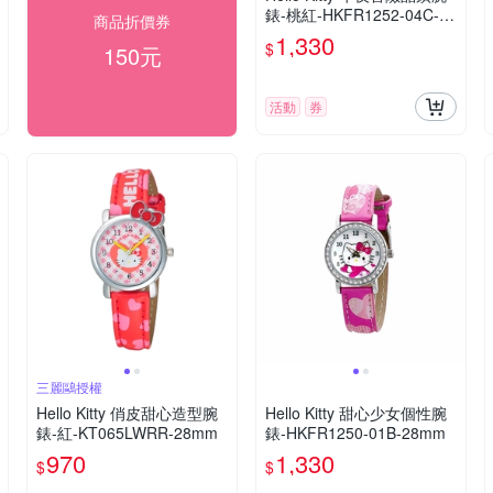
錶-桃紅-HKFR1252-04C-29
商品折價券
mm
1,330
$
150元
活動
券
三麗鷗授權
Hello Kitty 俏皮甜心造型腕
Hello Kitty 甜心少女個性腕
錶-紅-KT065LWRR-28mm
錶-HKFR1250-01B-28mm
970
1,330
$
$