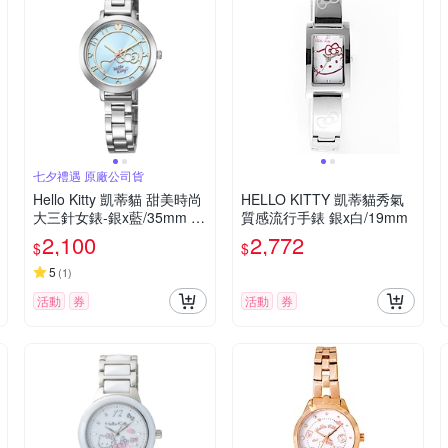
七夕禮遇 原廠公司貨
Hello Kitty 凱蒂貓 甜美時尚
HELLO KITTY 凱蒂貓秀氣
大三針女錶-銀x藍/35mm L
質感流行手錶 銀x白/19mm
K703LWNA 七夕寵愛季 送
2,100
2,772
$
$
禮推薦
5
(
1
)
活動
券
活動
券