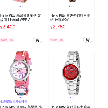
Hello Kitty 晶采都會腕錶-豹
Hello Kitty 童趣夢幻時尚腕
紋面-LK569LWPP-A
錶-玫瑰金X白
2,400
2,780
$
$
活動
券
活動
券
七夕禮遇 原廠公司貨
Hello Kitty 凱蒂貓 美樂蒂 小
Hello Kitty 花精靈魅力腕錶