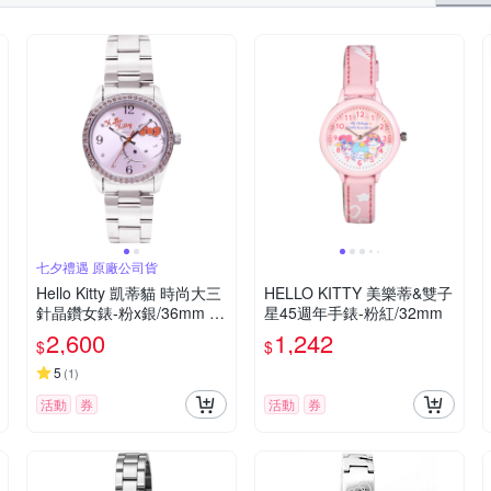
七夕禮遇 原廠公司貨
Hello Kitty 凱蒂貓 時尚大三
HELLO KITTY 美樂蒂&雙子
針晶鑽女錶-粉x銀/36mm L
星45週年手錶-粉紅/32mm
K691LWPA-S 七夕寵愛季
2,600
1,242
$
$
送禮推薦
5
(
1
)
活動
券
活動
券