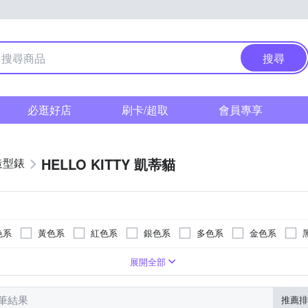
搜尋
必逛好店
刷卡/超取
會員專享
HELLO KITTY 凱蒂貓
造型錶
色系
黃色系
紅色系
銀色系
多色系
金色系
疊錶扣
粉紅色系
橡膠/塑膠/樹脂錶帶
玻璃鏡面
一般摺疊錶扣
紅色系
壓克力鏡面
橡膠/塑膠/矽膠/樹脂錶帶
白色系
蝴蝶釦
藍寶石水晶鏡面
藍色系
無
黑色系
陶瓷錶帶
紫色系
展開全部
0 筆結果
推薦排