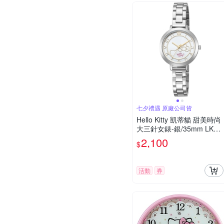
七夕禮遇 原廠公司貨
Hello Kitty 凱蒂貓 甜美時尚
大三針女錶-銀/35mm LK70
3LWKA 七夕寵愛季 送禮推
2,100
$
薦
活動
券