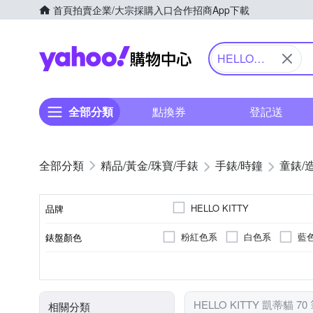
首頁
拍賣
企業/大宗採購入口
合作招商
App下載
Yahoo購物中心
HELLO
KITTY 凱蒂
貓
全部分類
點換券
登記送
精品/黃金/珠寶/手錶
手錶/時鐘
童錶/
HELLO KITTY
品牌
粉紅色系
白色系
藍
錶盤顏色
品牌名稱
銀色系
一般穿式 (ㄇ型)
女錶
30米
鍊帶錶帶
礦石鏡面
兒童錶
生活防水
玫瑰金色系
皮革錶帶
強化玻璃
按壓式摺
男錶
無
錶帶顏色
錶扣
使用族群
防水級別(米)
錶帶材質
鏡面材質
HELLO KITTY 凱蒂貓 7
相關分類