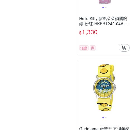
Hello Kitty 雲點朵朵俏麗腕
錶-粉紅-HKFR1242-04A-28
mm
1,330
$
活動
券
Gudetama 蛋黃哥 五週年紀