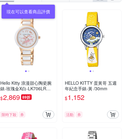
Hello Kitty 浪漫甜心陶瓷腕
HELLO KITTY 蛋黃哥 五週
錶-玫瑰金X白-LK706LRWW
年紀念手錶-黃 /30mm
-32mm
2,869
1,152
89折
$
$
限時下殺
券
活動
券