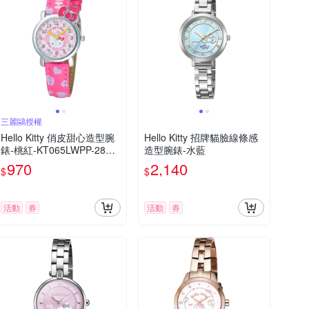
三麗鷗授權
Hello Kitty 俏皮甜心造型腕
Hello Kitty 招牌貓臉線條感
錶-桃紅-KT065LWPP-28m
造型腕錶-水藍
m
970
2,140
$
$
活動
券
活動
券