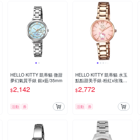
HELLO KITTY 凱蒂貓 微甜
HELLO KITTY 凱蒂貓 水玉
夢幻氣質手錶 銀x藍/35mm
點點甜美手錶-粉紅x玫瑰金/
32mm
2,142
2,772
$
$
活動
券
活動
券