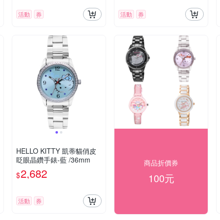
活動
券
活動
券
HELLO KITTY 凱蒂貓俏皮
眨眼晶鑽手錶-藍 /36mm
商品折價券
2,682
$
100元
活動
券