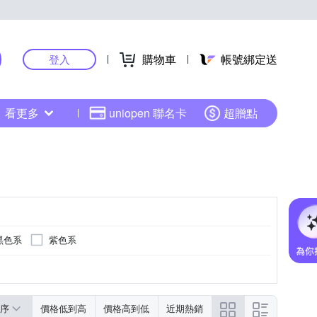
購物車
帳號綁定送
登入
看更多
uniopen 聯名卡
超贈點
黑色系
紫色系
黃色系
多色系
綠色系
序
價格低到高
價格高到低
近期熱銷