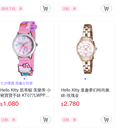
限時下殺
券
活動
券
七夕禮遇 原廠公司貨
Hello Kitty 凱蒂貓 美樂蒂 小
Hello Kitty 童趣夢幻時尚腕
豬寶寶手錶 KT077LWPP1
錶-玫瑰金
七夕寵愛季 送禮推薦
1,080
2,780
$
$
活動
券
活動
券