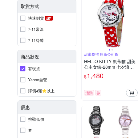
取貨方式
快速到貨
7-11常溫
7-11冷凍
甜蜜獻禮 原廠公司貨
商品狀況
HELLO KITTY 凱蒂貓 甜美
公主女錶-28mm 七夕浪漫
有現貨
購 送禮首選
1,480
$
Yahoo自營
評價4顆
以上
活動
券
優惠
挑戰低價
券