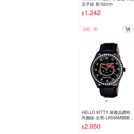
念手錶 黃/32mm
1,242
$
活動
券
HELLO KITTY 璀璨晶鑽時
尚腕錶-全黑-LK598MBBB-S
-42mm
2,050
$