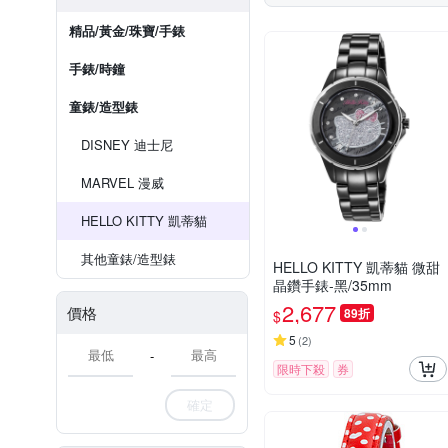
精品/黃金/珠寶/手錶
手錶/時鐘
童錶/造型錶
DISNEY 迪士尼
MARVEL 漫威
HELLO KITTY 凱蒂貓
其他童錶/造型錶
HELLO KITTY 凱蒂貓 微甜
晶鑽手錶-黑/35mm
2,677
價格
89折
$
5
(
2
)
-
限時下殺
券
確定