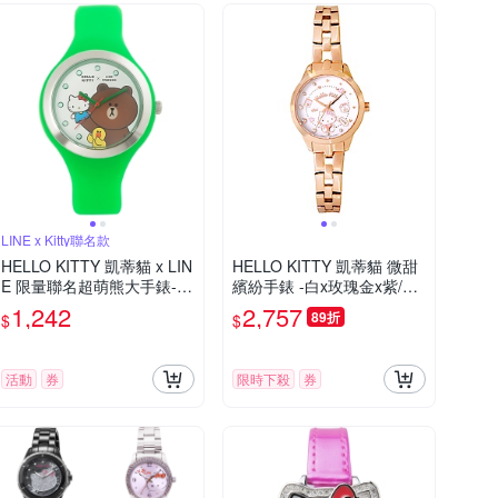
LINE x Kitty聯名款
HELLO KITTY 凱蒂貓 x LIN
HELLO KITTY 凱蒂貓 微甜
E 限量聯名超萌熊大手錶-
繽紛手錶 -白x玫瑰金x紫/27
綠/40mm
mm
1,242
2,757
89折
$
$
活動
券
限時下殺
券