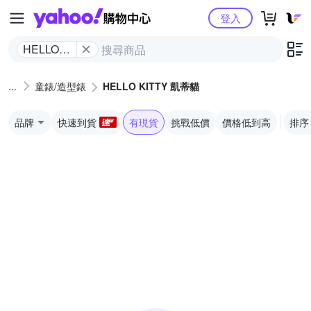
Yahoo購物中心
登入
HELLO
KITTY 凱
蒂貓
童錶/造型錶
HELLO KITTY 凱蒂貓
品牌
快速到貨
有現貨
挑戰低價
價格低到高
排序