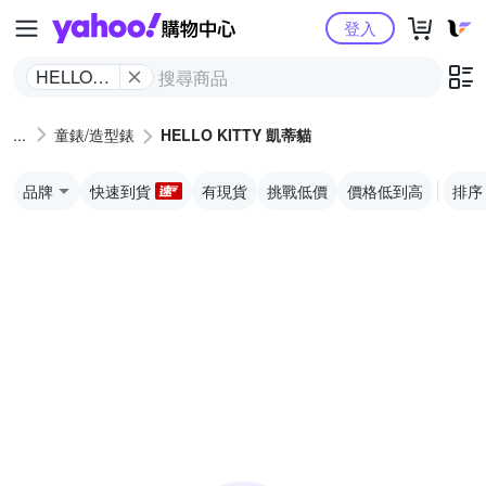
Yahoo購物中心
登入
HELLO
KITTY 凱
蒂貓
童錶/造型錶
HELLO KITTY 凱蒂貓
品牌
快速到貨
有現貨
挑戰低價
價格低到高
排序