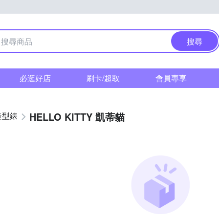
搜尋
必逛好店
刷卡/超取
會員專享
HELLO KITTY 凱蒂貓
造型錶