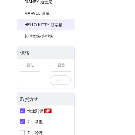
DISNEY 迪士尼
MARVEL 漫威
HELLO KITTY 凱蒂貓
其他童錶/造型錶
價格
-
確定
取貨方式
快速到貨
7-11常溫
7-11冷凍