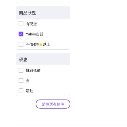
商品狀況
有現貨
Yahoo自營
評價4顆
以上
優惠
挑戰低價
券
活動
清除所有條件