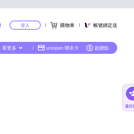
購物車
帳號綁定送
登入
看更多
uniopen 聯名卡
超贈點