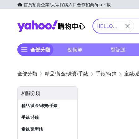
首頁
拍賣
企業/大宗採購入口
合作招商
App下載
Yahoo購物中心
HELLO
KITTY 凱蒂
貓
全部分類
點換券
登記送
精品/黃金/珠寶/手錶
手錶/時鐘
童錶/
相關分類
精品/黃金/珠寶/手錶
手錶/時鐘
童錶/造型錶