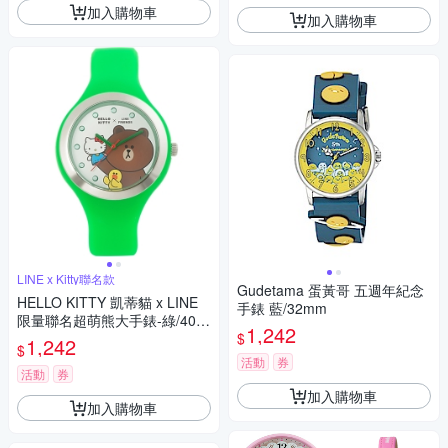
加入購物車
加入購物車
LINE x Kitty聯名款
Gudetama 蛋黃哥 五週年紀念
HELLO KITTY 凱蒂貓 x LINE
手錶 藍/32mm
限量聯名超萌熊大手錶-綠/40m
1,242
$
m
1,242
$
活動
券
活動
券
加入購物車
加入購物車