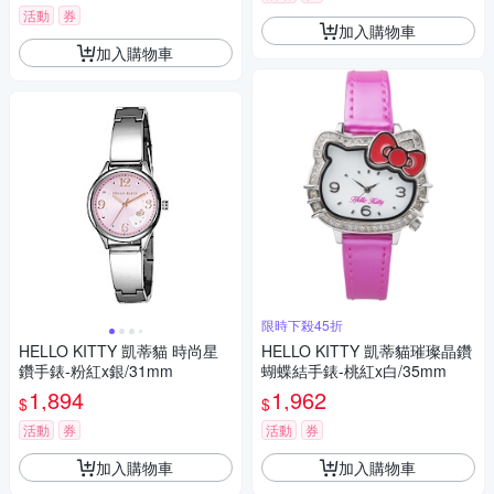
活動
券
加入購物車
加入購物車
限時下殺45折
HELLO KITTY 凱蒂貓 時尚星
HELLO KITTY 凱蒂貓璀璨晶鑽
鑽手錶-粉紅x銀/31mm
蝴蝶結手錶-桃紅x白/35mm
1,894
1,962
$
$
活動
券
活動
券
加入購物車
加入購物車