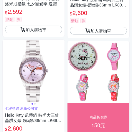
洛米戒指錶 七夕寵愛季 送禮推
晶鑽女錶-藍x銀/36mm LK691L
薦-玫瑰金 LK713LRWI-A
2,592
WNA 七夕寵愛季 送禮推薦
2,600
$
$
活動
券
活動
券
加入購物車
加入購物車
七夕禮遇 原廠公司貨
Hello Kitty 凱蒂貓 時尚大三針
商品折價券
晶鑽女錶-粉x銀/36mm LK691L
150元
WPA-S 七夕寵愛季 送禮推薦
2,600
$