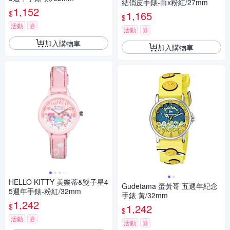
結俏皮手錶-白x粉紅/27mm
1,152
$
1,165
$
活動
券
活動
券
加入購物車
加入購物車
HELLO KITTY 美樂蒂&雙子星4
Gudetama 蛋黃哥 五週年紀念
5週年手錶-粉紅/32mm
手錶 黃/32mm
1,242
$
1,242
$
活動
券
活動
券