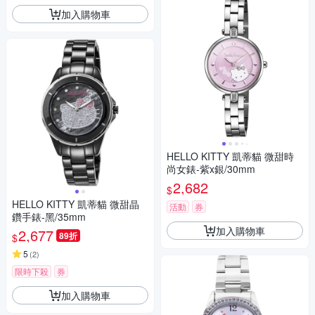
加入購物車
HELLO KITTY 凱蒂貓 微甜時
尚女錶-紫x銀/30mm
2,682
$
HELLO KITTY 凱蒂貓 微甜晶
活動
券
鑽手錶-黑/35mm
加入購物車
2,677
89折
$
5
(
2
)
限時下殺
券
加入購物車