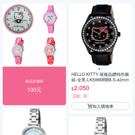
HELLO KITTY 璀璨晶鑽時尚腕
錶-全黑-LK598MBBB-S-42mm
商品折價券
2,050
100元
$
活動
券
加入購物車