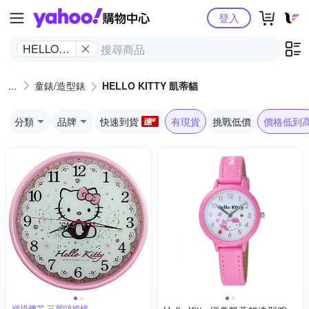
Yahoo購物中心
登入
HELLO
KITTY 凱
蒂貓
童錶/造型錶
HELLO KITTY 凱蒂貓
分類
品牌
快速到貨
有現貨
挑戰低價
價格低到
掃描機芯 三麗鷗授權