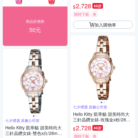
m LK707LRWS-V 七夕寵愛季
2,728
88折
$
送禮推薦
限時下殺
券
商品折價券
加入購物車
50元
七夕禮遇 原廠公司貨
Hello Kitty 凱蒂貓 甜美時尚大
三針晶鑽女錶-玫瑰金x粉/28m
七夕禮遇 原廠公司貨
m LK707LRWS-P 七夕寵愛季
2,728
Hello Kitty 凱蒂貓 甜美時尚大
88折
$
送禮推薦
三針晶鑽女錶-雙色x白/28mm L
限時下殺
券