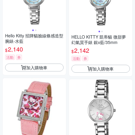
Hello Kitty 招牌貓臉線條感造型
HELLO KITTY 凱蒂貓 微甜夢
腕錶-水藍
幻氣質手錶 銀x藍/35mm
2,140
2,142
$
$
活動
券
活動
券
加入購物車
加入購物車