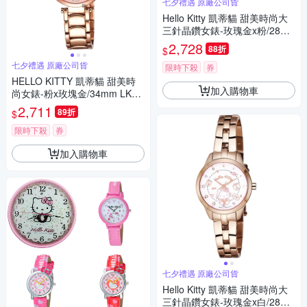
七夕禮遇 原廠公司貨
Hello Kitty 凱蒂貓 甜美時尚大
三針晶鑽女錶-玫瑰金x粉/28m
m LK707LRPS 七夕寵愛季 送
2,728
88折
$
禮推薦
七夕禮遇 原廠公司貨
限時下殺
券
HELLO KITTY 凱蒂貓 甜美時
加入購物車
尚女錶-粉x玫塊金/34mm LK70
9LRPI 七夕寵愛季 送禮推薦
2,711
89折
$
限時下殺
券
加入購物車
七夕禮遇 原廠公司貨
Hello Kitty 凱蒂貓 甜美時尚大
三針晶鑽女錶-玫瑰金x白/28m