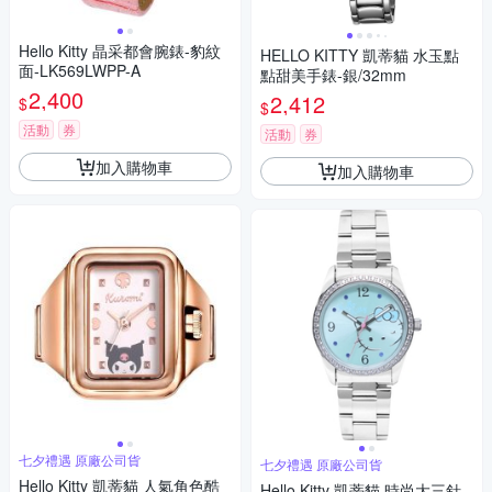
Hello Kitty 晶采都會腕錶-豹紋
HELLO KITTY 凱蒂貓 水玉點
面-LK569LWPP-A
點甜美手錶-銀/32mm
2,400
2,412
$
$
活動
券
活動
券
加入購物車
加入購物車
七夕禮遇 原廠公司貨
七夕禮遇 原廠公司貨
Hello Kitty 凱蒂貓 人氣角色酷
Hello Kitty 凱蒂貓 時尚大三針