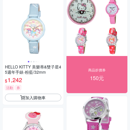
HELLO KITTY 美樂蒂&雙子星4
商品折價券
5週年手錶-粉藍/32mm
150元
1,242
$
活動
券
加入購物車