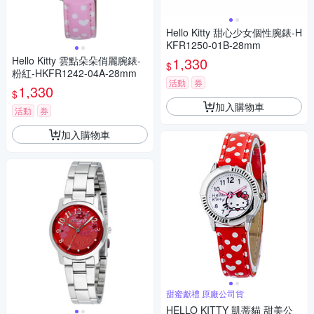
Hello Kitty 甜心少女個性腕錶-H
KFR1250-01B-28mm
Hello Kitty 雲點朵朵俏麗腕錶-
1,330
$
粉紅-HKFR1242-04A-28mm
活動
券
1,330
$
加入購物車
活動
券
加入購物車
甜蜜獻禮 原廠公司貨
HELLO KITTY 凱蒂貓 甜美公