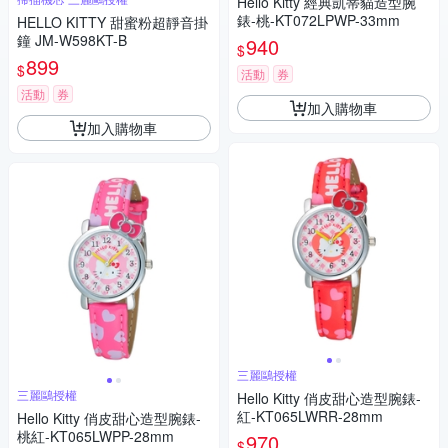
Hello Kitty 經典凱蒂貓造型腕
錶-桃-KT072LPWP-33mm
HELLO KITTY 甜蜜粉超靜音掛
鐘 JM-W598KT-B
940
$
899
$
活動
券
活動
券
加入購物車
加入購物車
三麗鷗授權
三麗鷗授權
Hello Kitty 俏皮甜心造型腕錶-
紅-KT065LWRR-28mm
Hello Kitty 俏皮甜心造型腕錶-
桃紅-KT065LWPP-28mm
970
$