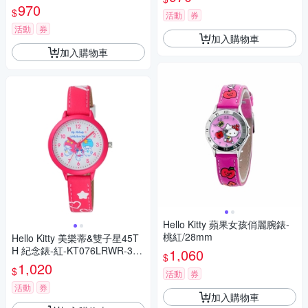
970
$
活動
券
活動
券
加入購物車
加入購物車
Hello Kitty 蘋果女孩俏麗腕錶-
桃紅/28mm
Hello Kitty 美樂蒂&雙子星45T
H 紀念錶-紅-KT076LRWR-32
1,060
$
mm
1,020
$
活動
券
活動
券
加入購物車