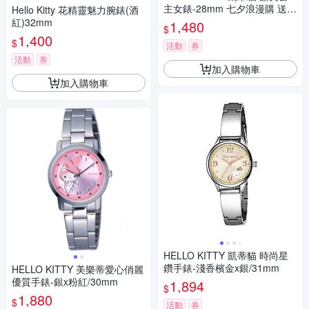
主女錶-28mm 七夕浪漫購 送禮
Hello Kitty 花精靈魅力腕錶(酒
首選
紅)32mm
1,480
$
1,400
$
活動
券
活動
券
加入購物車
加入購物車
HELLO KITTY 凱蒂貓 時尚星
鑽手錶-淺香檳金x銀/31mm
HELLO KITTY 美樂蒂愛心俏麗
優質手錶-銀x粉紅/30mm
1,894
$
1,880
$
活動
券