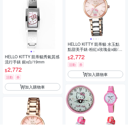
HELLO KITTY 凱蒂貓 水玉點
點甜美手錶-粉紅x玫瑰金x銀/32
mm
2,772
HELLO KITTY 凱蒂貓秀氣質感
$
流行手錶 銀x白/19mm
活動
券
2,772
$
加入購物車
活動
券
加入購物車