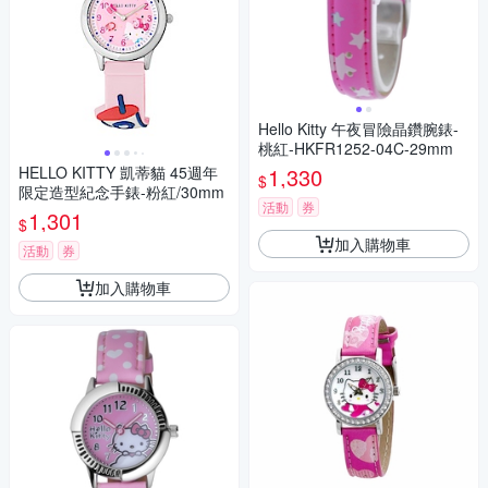
Hello Kitty 午夜冒險晶鑽腕錶-
桃紅-HKFR1252-04C-29mm
HELLO KITTY 凱蒂貓 45週年
1,330
$
限定造型紀念手錶-粉紅/30mm
活動
券
1,301
$
加入購物車
活動
券
加入購物車