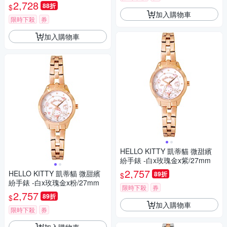
K707LTWS 七夕寵愛季 送禮推
2,728
88折
$
薦
加入購物車
限時下殺
券
加入購物車
HELLO KITTY 凱蒂貓 微甜繽
紛手錶 -白x玫瑰金x紫/27mm
2,757
HELLO KITTY 凱蒂貓 微甜繽
89折
$
紛手錶 -白x玫瑰金x粉/27mm
限時下殺
券
2,757
89折
$
加入購物車
限時下殺
券
加入購物車