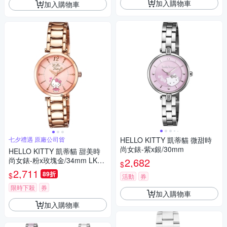
加入購物車
加入購物車
七夕禮遇 原廠公司貨
HELLO KITTY 凱蒂貓 微甜時
尚女錶-紫x銀/30mm
HELLO KITTY 凱蒂貓 甜美時
尚女錶-粉x玫塊金/34mm LK70
2,682
$
9LRPI 七夕寵愛季 送禮推薦
2,711
89折
$
活動
券
限時下殺
券
加入購物車
加入購物車