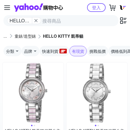
Yahoo購物中心
登入
HELLO
KITTY 凱
蒂貓
童錶/造型錶
HELLO KITTY 凱蒂貓
分類
品牌
快速到貨
有現貨
挑戰低價
價格低到