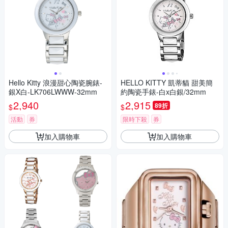
Hello Kitty 浪漫甜心陶瓷腕錶-
HELLO KITTY 凱蒂貓 甜美簡
銀X白-LK706LWWW-32mm
約陶瓷手錶-白x白銀/32mm
2,940
2,915
89折
$
$
活動
券
限時下殺
券
加入購物車
加入購物車