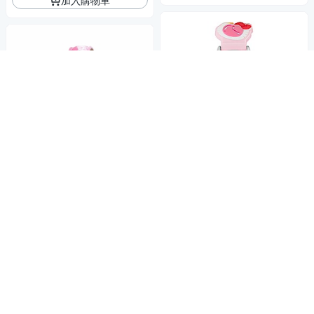
HELLO KITTY 凱蒂貓 45週年
Hello Kitty 甜心少女個性腕錶-H
限定造型紀念手錶-粉紅/30mm
KFR1250-01B-28mm
1,301
$
1,330
$
活動
券
活動
券
加入購物車
加入購物車