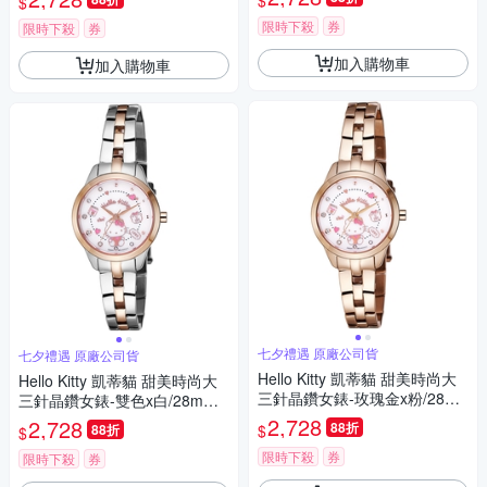
$
$
送禮推薦
禮推薦
限時下殺
券
限時下殺
券
加入購物車
加入購物車
七夕禮遇 原廠公司貨
七夕禮遇 原廠公司貨
Hello Kitty 凱蒂貓 甜美時尚大
Hello Kitty 凱蒂貓 甜美時尚大
三針晶鑽女錶-玫瑰金x粉/28m
三針晶鑽女錶-雙色x白/28mm L
m LK707LRWS-P 七夕寵愛季
K707LTWS 七夕寵愛季 送禮推
2,728
2,728
88折
$
88折
$
送禮推薦
薦
限時下殺
券
限時下殺
券