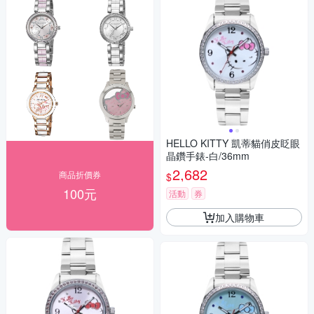
HELLO KITTY 凱蒂貓俏皮眨眼
晶鑽手錶-白/36mm
2,682
商品折價券
$
100元
活動
券
加入購物車