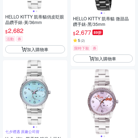
HELLO KITTY 凱蒂貓俏皮眨眼
HELLO KITTY 凱蒂貓 微甜晶
晶鑽手錶-黃/36mm
鑽手錶-黑/35mm
2,682
2,677
$
89折
$
活動
券
5
(
2
)
限時下殺
券
加入購物車
加入購物車
七夕禮遇 原廠公司貨