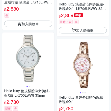
皮戒指錶 玫瑰金 LK713LRWI-
Hello Kitty 浪漫甜心陶瓷腕錶-
A_20mm
2,880
玫瑰金X白-LK706LRWW-32m
$
m
2,869
89折
券
$
限時下殺
券
加入購物車
加入購物車
Hello Kitty 俏皮貓臉淑女腕錶-
銀X白-LK700LWWI-35mm
Hello Kitty 童趣夢幻時尚腕錶-
2,780
玫瑰金X白
$
2,780
活動
券
$