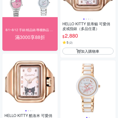
HELLO KITTY 凱蒂貓 可愛俏
皮戒指錶（多品任選）
8/1~8/12 手錶/精品錶/專櫃飾品 指定商品滿$3000享88折
2,880
滿3000享88折
$
5
(
2
)
加入購物車
HELLO KITTY 酷洛米 可愛俏