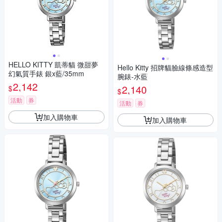
HELLO KITTY 凱蒂貓 微甜夢
Hello Kitty 招牌貓臉線條感造型
幻氣質手錶 銀x藍/35mm
腕錶-水藍
2,142
2,140
$
$
活動
券
活動
券
加入購物車
加入購物車