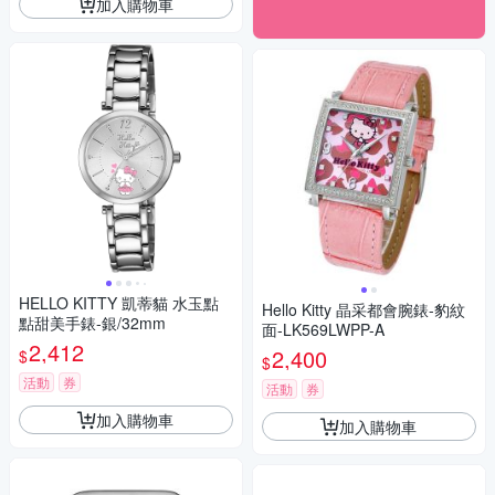
加入購物車
HELLO KITTY 凱蒂貓 水玉點
Hello Kitty 晶采都會腕錶-豹紋
點甜美手錶-銀/32mm
面-LK569LWPP-A
2,412
2,400
$
$
活動
券
活動
券
加入購物車
加入購物車