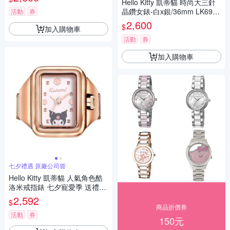
Hello Kitty 凱蒂貓 時尚大三針
晶鑽女錶-白x銀/36mm LK691L
活動
券
WWA-S 七夕寵愛季 送禮推薦
2,600
$
加入購物車
活動
券
加入購物車
七夕禮遇 原廠公司貨
Hello Kitty 凱蒂貓 人氣角色酷
洛米戒指錶 七夕寵愛季 送禮推
薦-玫瑰金 LK713LRWI-A
2,592
$
商品折價券
活動
券
150元