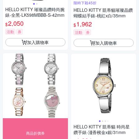
限時下殺45折
HELLO KITTY 璀璨晶鑽時尚腕
HELLO KITTY 凱蒂貓璀璨晶鑽
錶-全黑-LK598MBBB-S-42mm
蝴蝶結手錶-桃紅x白/35mm
2,050
1,962
$
$
活動
券
活動
券
加入購物車
加入購物車
HELLO KITTY 凱蒂貓 時尚星
鑽手錶-淺香檳金x銀/31mm
商品折價券