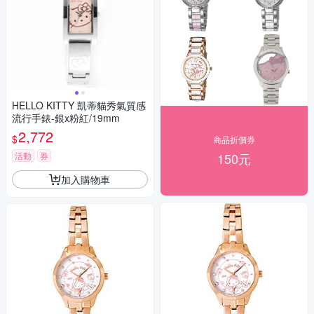
HELLO KITTY 凱蒂貓秀氣質感
流行手錶-銀x粉紅/19mm
2,772
$
商品折價券
活動
券
150元
加入購物車