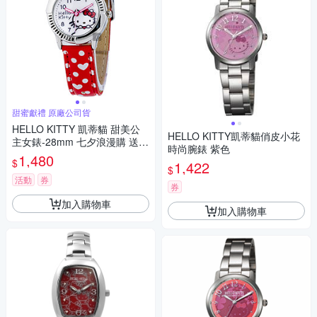
甜蜜獻禮 原廠公司貨
HELLO KITTY 凱蒂貓 甜美公
HELLO KITTY凱蒂貓俏皮小花
主女錶-28mm 七夕浪漫購 送禮
時尚腕錶 紫色
首選
1,480
$
1,422
$
活動
券
券
加入購物車
加入購物車