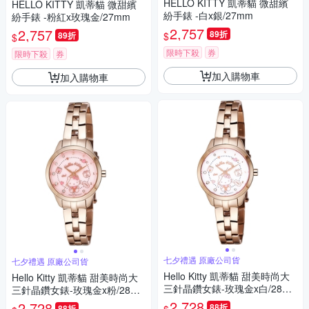
HELLO KITTY 凱蒂貓 微甜繽
HELLO KITTY 凱蒂貓 微甜繽
紛手錶 -白x銀/27mm
紛手錶 -粉紅x玫瑰金/27mm
2,757
2,757
89折
$
89折
$
限時下殺
券
限時下殺
券
加入購物車
加入購物車
七夕禮遇 原廠公司貨
七夕禮遇 原廠公司貨
Hello Kitty 凱蒂貓 甜美時尚大
Hello Kitty 凱蒂貓 甜美時尚大
三針晶鑽女錶-玫瑰金x白/28m
三針晶鑽女錶-玫瑰金x粉/28m
m LK707LRWS-V 七夕寵愛季
m LK707LRPS 七夕寵愛季 送
2,728
2,728
88折
88折