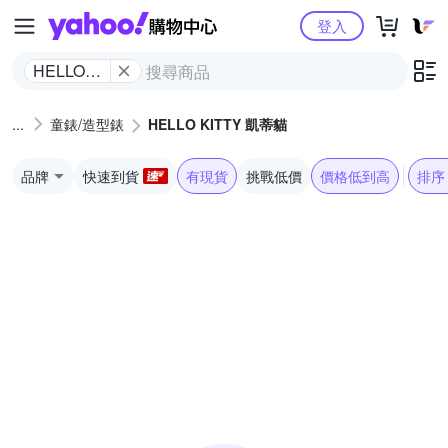
Yahoo購物中心
登入
HELLO
KITTY 凱
蒂貓
童錶/造型錶
HELLO KITTY 凱蒂貓
品牌
快速到貨
有現貨
挑戰低價
價格低到高
排序