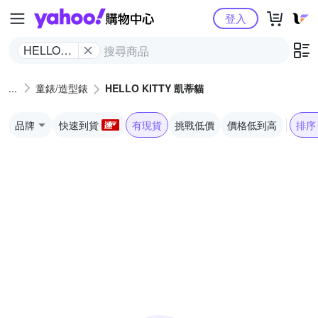
Yahoo購物中心
登入
HELLO
KITTY 凱
蒂貓
童錶/造型錶
HELLO KITTY 凱蒂貓
品牌
快速到貨
有現貨
挑戰低價
價格低到高
排序