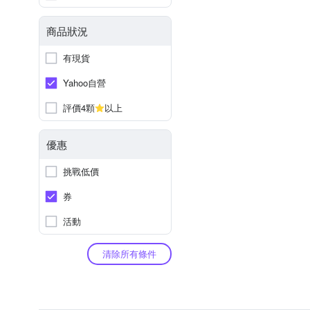
商品狀況
有現貨
Yahoo自營
評價4顆
以上
優惠
挑戰低價
券
活動
清除所有條件