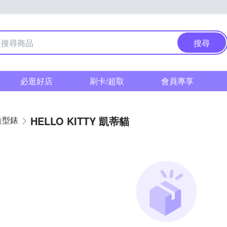
搜尋
必逛好店
刷卡/超取
會員專享
HELLO KITTY 凱蒂貓
造型錶