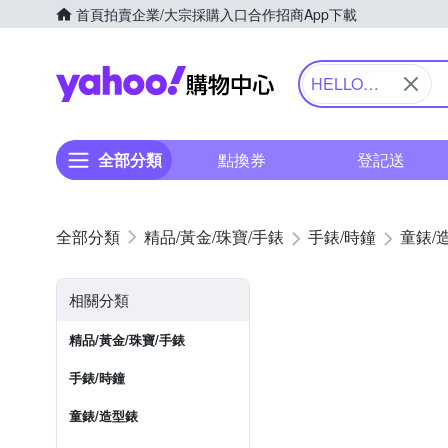
首頁
拍賣
企業/大宗採購入口
合作招商
App下載
Yahoo購物中心
HELLO
KITTY 凱蒂
貓
全部分類
點換券
登記送
精品/黃金/珠寶/手錶
手錶/時鐘
童錶/
相關分類
精品/黃金/珠寶/手錶
手錶/時鐘
童錶/造型錶