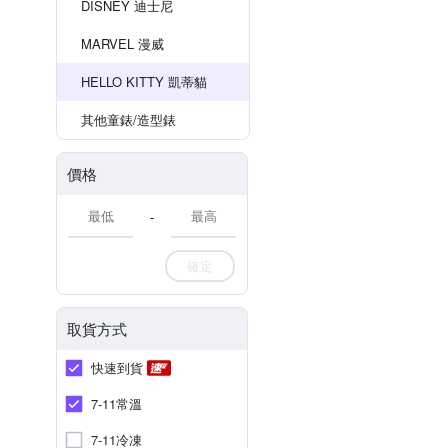
DISNEY 迪士尼
MARVEL 漫威
HELLO KITTY 凱蒂貓
其他童錶/造型錶
價格
-
確定
取貨方式
快速到貨
7-11常溫
7-11冷凍