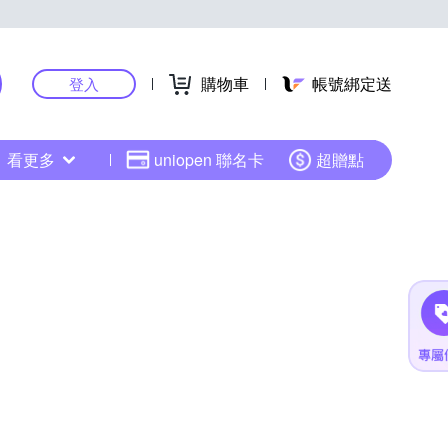
購物車
帳號綁定送
登入
看更多
uniopen 聯名卡
超贈點