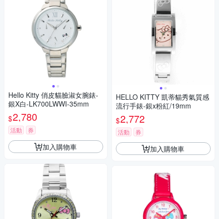
Hello Kitty 俏皮貓臉淑女腕錶-
HELLO KITTY 凱蒂貓秀氣質感
銀X白-LK700LWWI-35mm
流行手錶-銀x粉紅/19mm
2,780
2,772
$
$
活動
券
活動
券
加入購物車
加入購物車