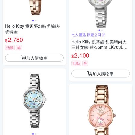
Hello Kitty 童趣夢幻時尚腕錶-
玫瑰金
七夕禮遇 原廠公司貨
2,780
$
Hello Kitty 凱蒂貓 甜美時尚大
三針女錶-銀/35mm LK703LWK
活動
券
A 七夕寵愛季 送禮推薦
2,100
$
加入購物車
活動
券
加入購物車