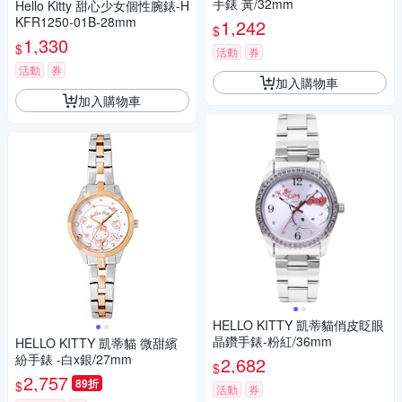
手錶 黃/32mm
Hello Kitty 甜心少女個性腕錶-H
KFR1250-01B-28mm
1,242
$
1,330
$
活動
券
活動
券
加入購物車
加入購物車
HELLO KITTY 凱蒂貓俏皮眨眼
晶鑽手錶-粉紅/36mm
HELLO KITTY 凱蒂貓 微甜繽
紛手錶 -白x銀/27mm
2,682
$
2,757
89折
$
活動
券