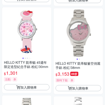
HELLO KITTY 凱蒂貓 45週年
HELLO KITTY 凱蒂貓簍空俏麗
限定造型紀念手錶-粉紅/30mm
手錶-粉紅/38mm
1,301
3,153
$
89折
$
活動
券
限時下殺
券
加入購物車
加入購物車