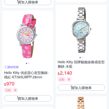
加入購物車
Hello Kitty 招牌貓臉線條感造型
腕錶-水藍
三麗鷗授權
2,140
Hello Kitty 俏皮甜心造型腕錶-
$
桃紅-KT065LWPP-28mm
活動
券
970
$
加入購物車
活動
券
加入購物車