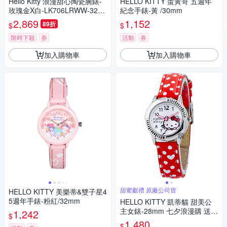
Hello Kitty 浪漫甜心陶瓷腕錶-
HELLO KITTY 蛋黃哥 五週年
玫瑰金X白-LK706LRWW-32m
紀念手錶-黃 /30mm
m
2,869
1,152
89折
$
$
限時下殺
券
活動
券
加入購物車
加入購物車
甜蜜獻禮 原廠公司貨
HELLO KITTY 美樂蒂&雙子星4
5週年手錶-粉紅/32mm
HELLO KITTY 凱蒂貓 甜美公
主女錶-28mm 七夕浪漫購 送禮
1,242
$
首選
1,480
$