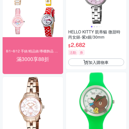
HELLO KITTY 凱蒂貓 微甜時
尚女錶-紫x銀/30mm
2,682
$
8/1~8/12 手錶/精品錶/專櫃飾品 指定商品滿$3000享88折
活動
券
滿3000享88折
加入購物車