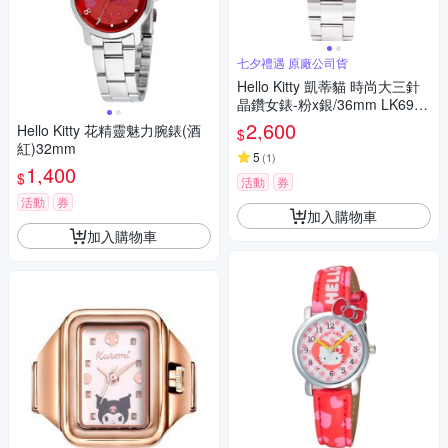
七夕禮遇 原廠公司貨
Hello Kitty 凱蒂貓 時尚大三針
晶鑽女錶-粉x銀/36mm LK691L
WPA-S 七夕寵愛季 送禮推薦
2,600
Hello Kitty 花精靈魅力腕錶(酒
$
紅)32mm
5
(
1
)
1,400
$
活動
券
活動
券
加入購物車
加入購物車