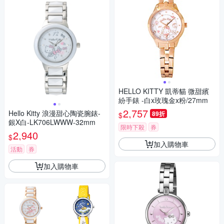
HELLO KITTY 凱蒂貓 微甜繽
紛手錶 -白x玫瑰金x粉/27mm
2,757
Hello Kitty 浪漫甜心陶瓷腕錶-
89折
$
銀X白-LK706LWWW-32mm
限時下殺
券
2,940
$
加入購物車
活動
券
加入購物車