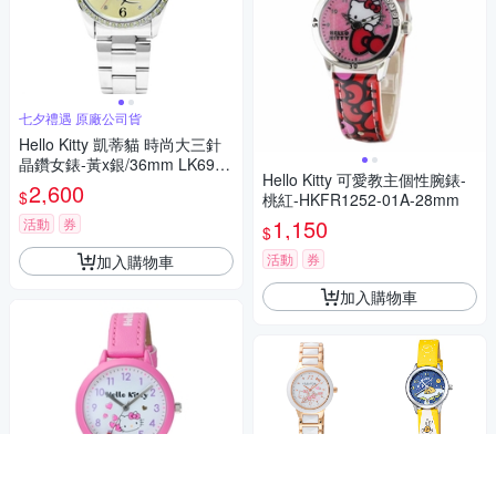
七夕禮遇 原廠公司貨
Hello Kitty 凱蒂貓 時尚大三針
晶鑽女錶-黃x銀/36mm LK691L
Hello Kitty 可愛教主個性腕錶-
WYA-S 七夕寵愛季 送禮推薦
2,600
$
桃紅-HKFR1252-01A-28mm
1,150
活動
券
$
活動
券
加入購物車
加入購物車