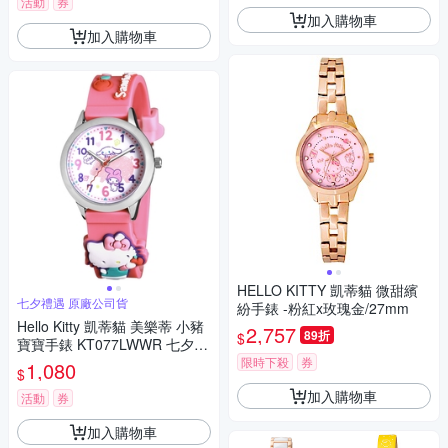
活動
券
加入購物車
加入購物車
HELLO KITTY 凱蒂貓 微甜繽
七夕禮遇 原廠公司貨
紛手錶 -粉紅x玫瑰金/27mm
Hello Kitty 凱蒂貓 美樂蒂 小豬
2,757
89折
$
寶寶手錶 KT077LWWR 七夕寵
愛季 送禮推薦
限時下殺
券
1,080
$
加入購物車
活動
券
加入購物車