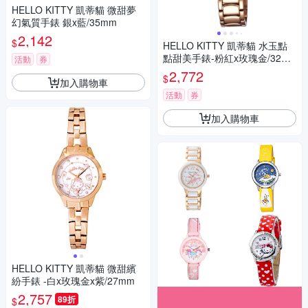
HELLO KITTY 凱蒂貓 微甜夢
幻氣質手錶 銀x藍/35mm
2,142
$
HELLO KITTY 凱蒂貓 水玉點
點甜美手錶-粉紅x玫瑰金/32m
活動
券
m
2,772
$
加入購物車
活動
券
加入購物車
HELLO KITTY 凱蒂貓 微甜繽
紛手錶 -白x玫瑰金x紫/27mm
2,757
89折
$