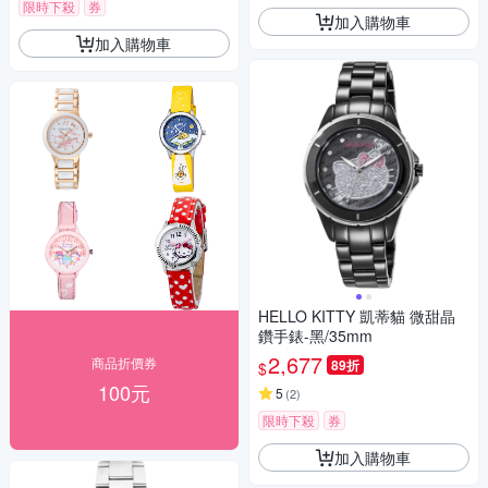
限時下殺
券
加入購物車
加入購物車
HELLO KITTY 凱蒂貓 微甜晶
鑽手錶-黑/35mm
2,677
商品折價券
89折
$
100元
5
(
2
)
限時下殺
券
加入購物車