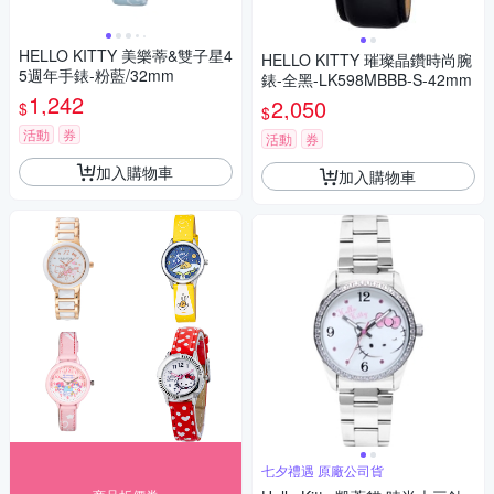
HELLO KITTY 美樂蒂&雙子星4
HELLO KITTY 璀璨晶鑽時尚腕
5週年手錶-粉藍/32mm
錶-全黑-LK598MBBB-S-42mm
1,242
2,050
$
$
活動
券
活動
券
加入購物車
加入購物車
七夕禮遇 原廠公司貨