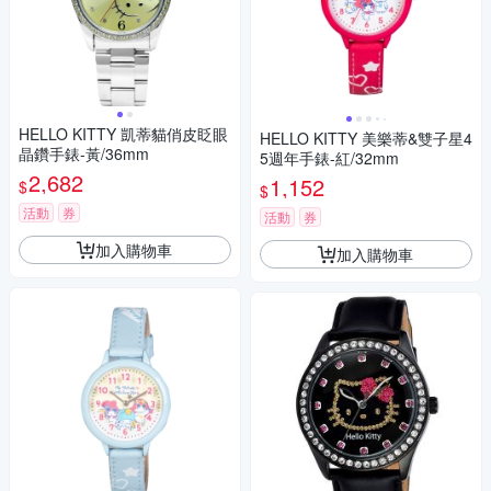
HELLO KITTY 凱蒂貓俏皮眨眼
HELLO KITTY 美樂蒂&雙子星4
晶鑽手錶-黃/36mm
5週年手錶-紅/32mm
2,682
1,152
$
$
活動
券
活動
券
加入購物車
加入購物車