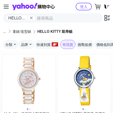
Yahoo購物中心
登入
HELLO
KITTY 凱
蒂貓
童錶/造型錶
HELLO KITTY 凱蒂貓
分類
品牌
快速到貨
有現貨
挑戰低價
價格低到