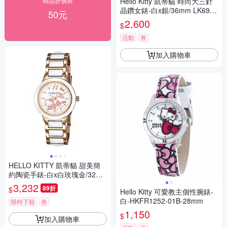
商品折價券
Hello Kitty 凱蒂貓 時尚大三針
晶鑽女錶-白x銀/36mm LK691L
50元
WWA-S 七夕寵愛季 送禮推薦
2,600
$
活動
券
加入購物車
HELLO KITTY 凱蒂貓 甜美簡
約陶瓷手錶-白x白玫瑰金/32m
m
3,232
89折
$
Hello Kitty 可愛教主個性腕錶-
白-HKFR1252-01B-28mm
限時下殺
券
1,150
$
加入購物車