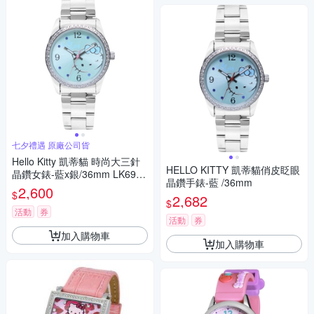
七夕禮遇 原廠公司貨
Hello Kitty 凱蒂貓 時尚大三針
HELLO KITTY 凱蒂貓俏皮眨眼
晶鑽女錶-藍x銀/36mm LK691L
晶鑽手錶-藍 /36mm
WNA 七夕寵愛季 送禮推薦
2,600
$
2,682
$
活動
券
活動
券
加入購物車
加入購物車