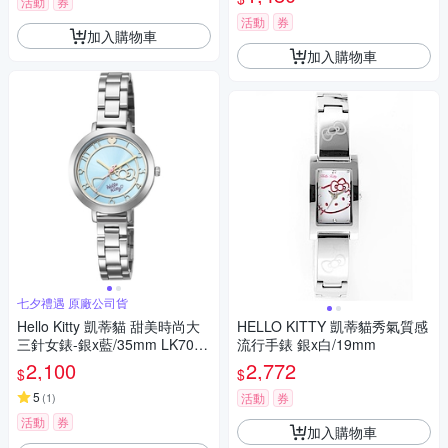
活動
券
活動
券
加入購物車
加入購物車
七夕禮遇 原廠公司貨
Hello Kitty 凱蒂貓 甜美時尚大
HELLO KITTY 凱蒂貓秀氣質感
三針女錶-銀x藍/35mm LK703L
流行手錶 銀x白/19mm
WNA 七夕寵愛季 送禮推薦
2,100
2,772
$
$
5
(
1
)
活動
券
活動
券
加入購物車