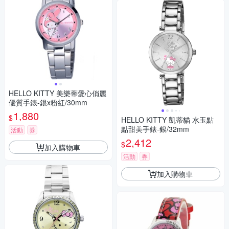
HELLO KITTY 美樂蒂愛心俏麗
優質手錶-銀x粉紅/30mm
1,880
$
HELLO KITTY 凱蒂貓 水玉點
點甜美手錶-銀/32mm
活動
券
2,412
$
加入購物車
活動
券
加入購物車