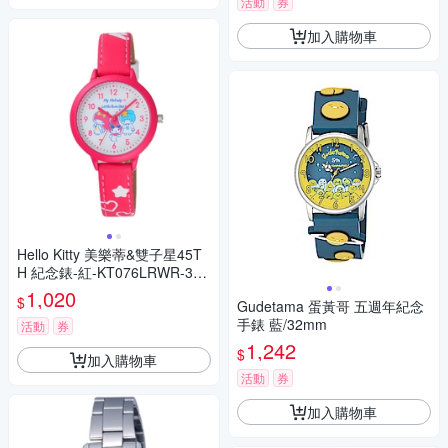
活動
券
加入購物車
Hello Kitty 美樂蒂&雙子星45T
H 紀念錶-紅-KT076LRWR-32
mm
1,020
$
Gudetama 蛋黃哥 五週年紀念
手錶 藍/32mm
活動
券
1,242
$
加入購物車
活動
券
加入購物車