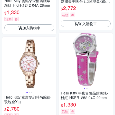
Hello Kitty 雲點朵朵俏麗腕錶-
點甜美手錶-粉紅x玫瑰金x銀/32
粉紅-HKFR1242-04A-28mm
mm
2,772
$
1,330
$
活動
券
活動
券
加入購物車
加入購物車
Hello Kitty 午夜冒險晶鑽腕錶-
Hello Kitty 童趣夢幻時尚腕錶-
桃紅-HKFR1252-04C-29mm
玫瑰金X白
1,330
$
2,780
$
活動
券