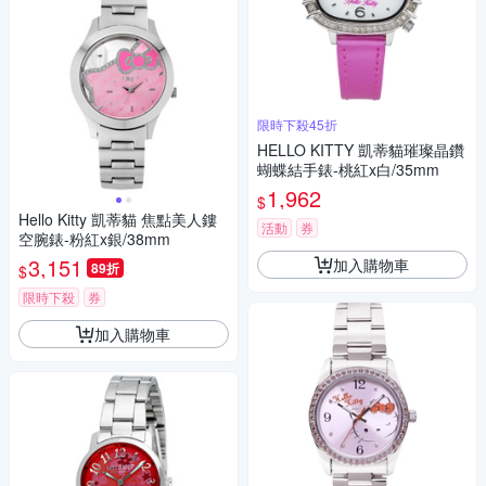
限時下殺45折
HELLO KITTY 凱蒂貓璀璨晶鑽
蝴蝶結手錶-桃紅x白/35mm
1,962
$
Hello Kitty 凱蒂貓 焦點美人鏤
活動
券
空腕錶-粉紅x銀/38mm
3,151
加入購物車
89折
$
限時下殺
券
加入購物車