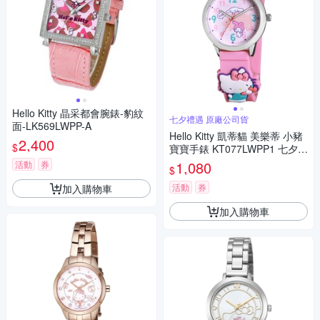
Hello Kitty 晶采都會腕錶-豹紋
七夕禮遇 原廠公司貨
面-LK569LWPP-A
Hello Kitty 凱蒂貓 美樂蒂 小豬
2,400
$
寶寶手錶 KT077LWPP1 七夕寵
愛季 送禮推薦
1,080
活動
券
$
活動
券
加入購物車
加入購物車