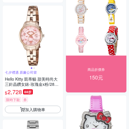
商品折價券
七夕禮遇 原廠公司貨
150元
Hello Kitty 凱蒂貓 甜美時尚大
三針晶鑽女錶-玫瑰金x粉/28m
m LK707LRPS 七夕寵愛季 送
2,728
88折
$
禮推薦
限時下殺
券
加入購物車