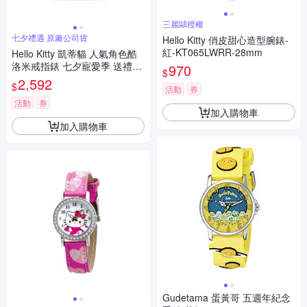
三麗鷗授權
七夕禮遇 原廠公司貨
Hello Kitty 俏皮甜心造型腕錶-
紅-KT065LWRR-28mm
Hello Kitty 凱蒂貓 人氣角色酷
洛米戒指錶 七夕寵愛季 送禮推
970
$
薦-玫瑰金 LK713LRWI-A
2,592
$
活動
券
活動
券
加入購物車
加入購物車
Gudetama 蛋黃哥 五週年紀念