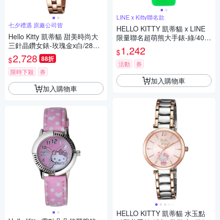
LINE x Kitty聯名款
七夕禮遇 原廠公司貨
HELLO KITTY 凱蒂貓 x LINE
Hello Kitty 凱蒂貓 甜美時尚大
限量聯名超萌熊大手錶-綠/40m
三針晶鑽女錶-玫瑰金x白/28m
m
1,242
$
m LK707LRWS-V 七夕寵愛季
2,728
88折
$
送禮推薦
活動
券
限時下殺
券
加入購物車
加入購物車
HELLO KITTY 凱蒂貓 水玉點