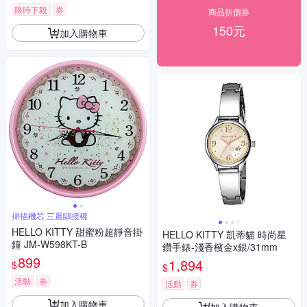
限時下殺
券
商品折價券
150元
加入購物車
掃描機芯 三麗鷗授權
HELLO KITTY 甜蜜粉超靜音掛
HELLO KITTY 凱蒂貓 時尚星
鐘 JM-W598KT-B
鑽手錶-淺香檳金x銀/31mm
899
1,894
$
$
活動
券
活動
券
加入購物車
加入購物車