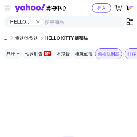
Yahoo購物中心
登入
HELLO
KITTY 凱
蒂貓
童錶/造型錶
HELLO KITTY 凱蒂貓
品牌
快速到貨
有現貨
挑戰低價
價格低到高
排序