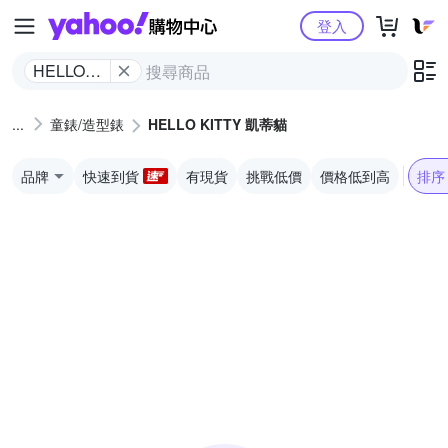
Yahoo購物中心
登入
HELLO
KITTY 凱
蒂貓
童錶/造型錶
HELLO KITTY 凱蒂貓
品牌
快速到貨
有現貨
挑戰低價
價格低到高
排序