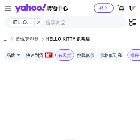
Yahoo購物中心
登入
HELLO
KITTY 凱
蒂貓
童錶/造型錶
HELLO KITTY 凱蒂貓
品牌
快速到貨
有現貨
挑戰低價
價格低到高
排序