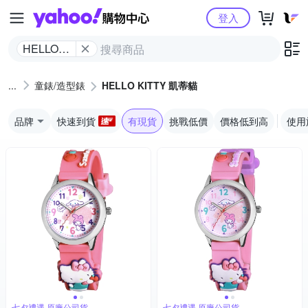
Yahoo購物中心
登入
HELLO
KITTY 凱
蒂貓
童錶/造型錶
HELLO KITTY 凱蒂貓
品牌
快速到貨
有現貨
挑戰低價
價格低到高
使用
七夕禮遇 原廠公司貨
七夕禮遇 原廠公司貨