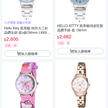
七夕禮遇 原廠公司貨
HELLO KITTY 凱蒂貓俏皮眨眼
Hello Kitty 凱蒂貓 時尚大三針
晶鑽手錶-藍 /36mm
晶鑽女錶-藍x銀/36mm LK691L
2,682
WNA 七夕寵愛季 送禮推薦
$
2,600
$
活動
券
活動
券
加入購物車
加入購物車