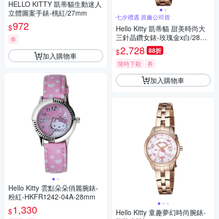
HELLO KITTY 凱蒂貓生動迷人
立體圖案手錶-桃紅/27mm
七夕禮遇 原廠公司貨
972
$
Hello Kitty 凱蒂貓 甜美時尚大
三針晶鑽女錶-玫瑰金x白/28m
券
m LK707LRWS-V 七夕寵愛季
2,728
88折
$
送禮推薦
加入購物車
限時下殺
券
加入購物車
Hello Kitty 雲點朵朵俏麗腕錶-
粉紅-HKFR1242-04A-28mm
1,330
$
Hello Kitty 童趣夢幻時尚腕錶-