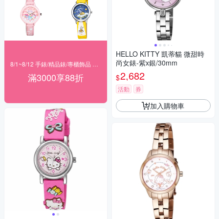
HELLO KITTY 凱蒂貓 微甜時
尚女錶-紫x銀/30mm
8/1~8/12 手錶/精品錶/專櫃飾品 指定商品滿$3000享88折
2,682
滿3000享88折
$
活動
券
加入購物車