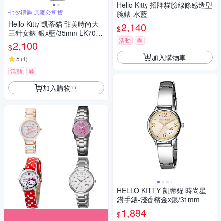
Hello Kitty 招牌貓臉線條感造型
七夕禮遇 原廠公司貨
腕錶-水藍
Hello Kitty 凱蒂貓 甜美時尚大
2,140
$
三針女錶-銀x藍/35mm LK703L
活動
券
WNA 七夕寵愛季 送禮推薦
2,100
$
加入購物車
5
(
1
)
活動
券
加入購物車
HELLO KITTY 凱蒂貓 時尚星
鑽手錶-淺香檳金x銀/31mm
1,894
$