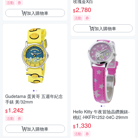
玫瑰金X白
活動
券
2,780
$
加入購物車
活動
券
加入購物車
Gudetama 蛋黃哥 五週年紀念
手錶 黃/32mm
1,242
$
Hello Kitty 午夜冒險晶鑽腕錶-
桃紅-HKFR1252-04C-29mm
活動
券
1,330
$
加入購物車
活動
券