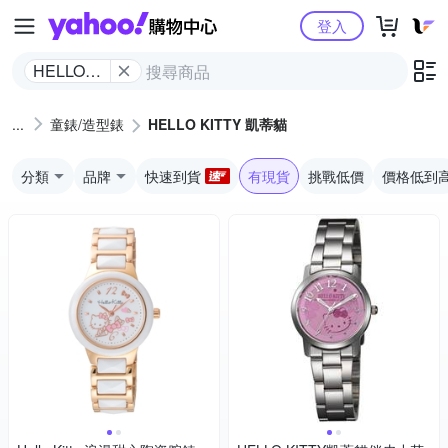
Yahoo購物中心
登入
HELLO
KITTY 凱
蒂貓
童錶/造型錶
HELLO KITTY 凱蒂貓
分類
品牌
快速到貨
有現貨
挑戰低價
價格低到