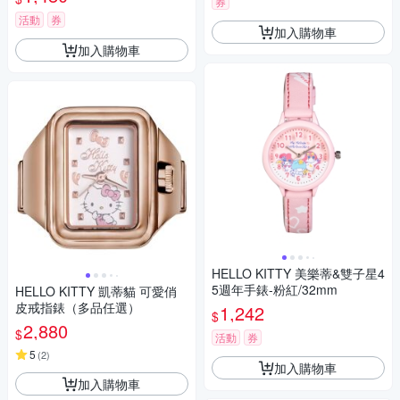
券
活動
券
加入購物車
加入購物車
HELLO KITTY 美樂蒂&雙子星4
5週年手錶-粉紅/32mm
HELLO KITTY 凱蒂貓 可愛俏
皮戒指錶（多品任選）
1,242
$
2,880
$
活動
券
5
(
2
)
加入購物車
加入購物車