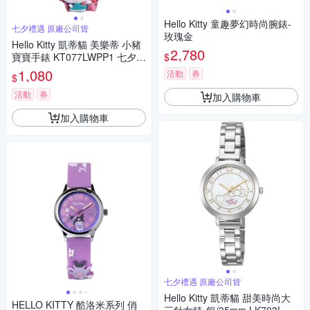
Hello Kitty 童趣夢幻時尚腕錶-
七夕禮遇 原廠公司貨
玫瑰金
Hello Kitty 凱蒂貓 美樂蒂 小豬
2,780
$
寶寶手錶 KT077LWPP1 七夕寵
愛季 送禮推薦
1,080
活動
券
$
活動
券
加入購物車
加入購物車
七夕禮遇 原廠公司貨
Hello Kitty 凱蒂貓 甜美時尚大
HELLO KITTY 酷洛米系列 俏