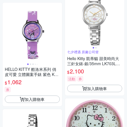
七夕禮遇 原廠公司貨
Hello Kitty 凱蒂貓 甜美時尚大
三針女錶-銀/35mm LK703LWK
A 七夕寵愛季 送禮推薦
HELLO KITTY 酷洛米系列 俏
2,100
$
皮可愛 立體圖案手錶 紫色 KT0
活動
券
81LWVV_30mm
1,062
$
加入購物車
券
加入購物車