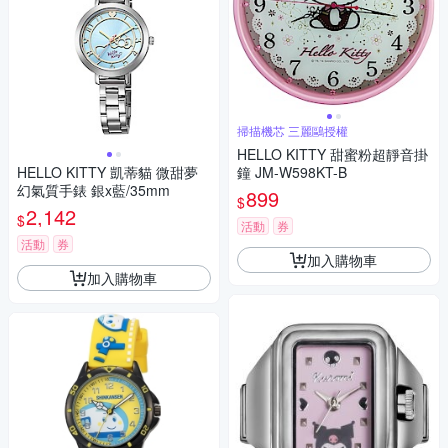
掃描機芯 三麗鷗授權
HELLO KITTY 甜蜜粉超靜音掛
HELLO KITTY 凱蒂貓 微甜夢
鐘 JM-W598KT-B
幻氣質手錶 銀x藍/35mm
899
$
2,142
$
活動
券
活動
券
加入購物車
加入購物車