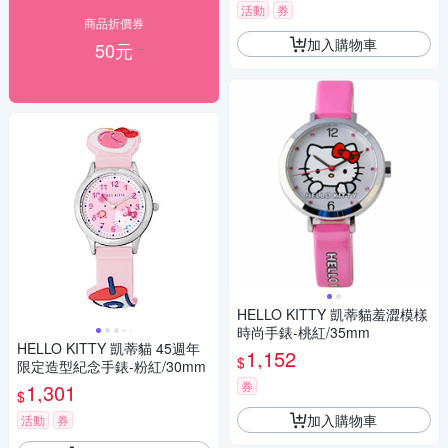
活動
券
商品折價券
加入購物車
50元
HELLO KITTY 凱蒂貓羞澀模樣
時尚手錶-桃紅/35mm
HELLO KITTY 凱蒂貓 45週年
1,152
$
限定造型紀念手錶-粉紅/30mm
券
1,301
$
加入購物車
活動
券