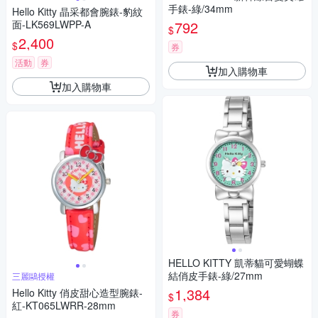
手錶-綠/34mm
Hello Kitty 晶采都會腕錶-豹紋
面-LK569LWPP-A
792
$
2,400
$
券
活動
券
加入購物車
加入購物車
HELLO KITTY 凱蒂貓可愛蝴蝶
結俏皮手錶-綠/27mm
三麗鷗授權
1,384
Hello Kitty 俏皮甜心造型腕錶-
$
紅-KT065LWRR-28mm
券