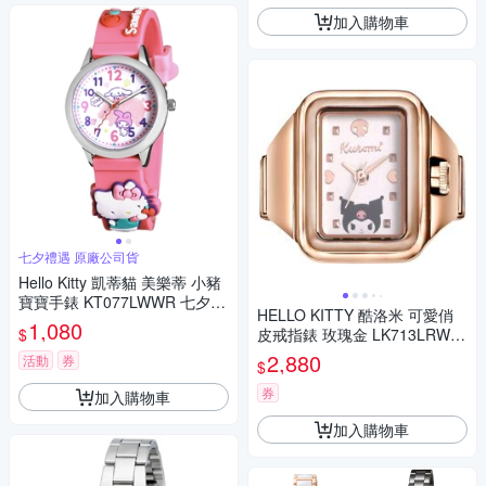
加入購物車
七夕禮遇 原廠公司貨
Hello Kitty 凱蒂貓 美樂蒂 小豬
寶寶手錶 KT077LWWR 七夕寵
HELLO KITTY 酷洛米 可愛俏
愛季 送禮推薦
1,080
$
皮戒指錶 玫瑰金 LK713LRWI-
A_20mm
2,880
活動
券
$
券
加入購物車
加入購物車