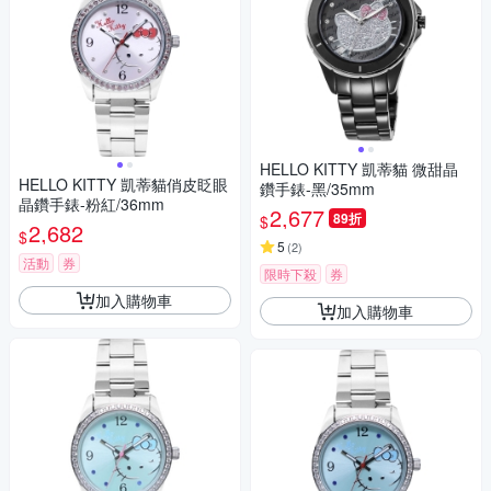
HELLO KITTY 凱蒂貓 微甜晶
HELLO KITTY 凱蒂貓俏皮眨眼
鑽手錶-黑/35mm
晶鑽手錶-粉紅/36mm
2,677
89折
$
2,682
$
5
(
2
)
活動
券
限時下殺
券
加入購物車
加入購物車