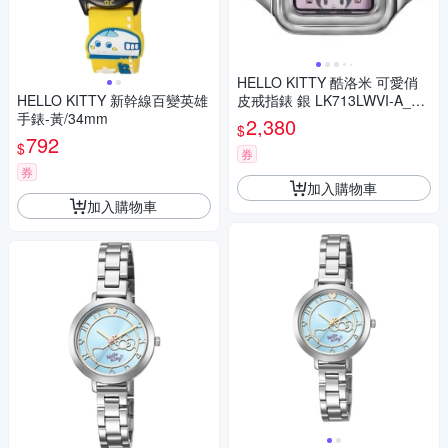
HELLO KITTY 酷洛米 可愛俏
HELLO KITTY 新幹線百變英雄
皮戒指錶 銀 LK713LWVI-A_20
手錶-黃/34mm
mm
2,380
$
792
$
券
券
加入購物車
加入購物車