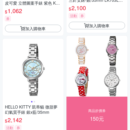
三針女錶-銀/35mm LK703LWK
皮可愛 立體圖案手錶 紫色 KT0
A 七夕寵愛季 送禮推薦
2,100
81LWVV_30mm
$
1,062
$
活動
券
券
加入購物車
加入購物車
HELLO KITTY 凱蒂貓 微甜夢
商品折價券
幻氣質手錶 銀x藍/35mm
150元
2,142
$
活動
券