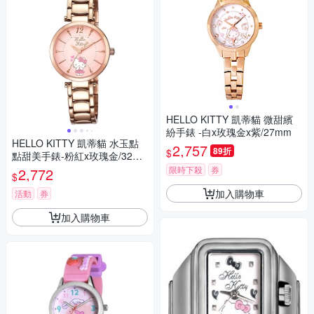
HELLO KITTY 凱蒂貓 微甜繽
紛手錶 -白x玫瑰金x紫/27mm
HELLO KITTY 凱蒂貓 水玉點
2,757
89折
$
點甜美手錶-粉紅x玫瑰金/32m
m
限時下殺
券
2,772
$
加入購物車
活動
券
加入購物車