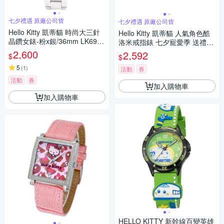
七夕禮遇 原廠公司貨
七夕禮遇 原廠公司貨
Hello Kitty 凱蒂貓 時尚大三針
Hello Kitty 凱蒂貓 人氣角色酷
晶鑽女錶-粉x銀/36mm LK691L
洛米戒指錶 七夕寵愛季 送禮推
WPA-S 七夕寵愛季 送禮推薦
薦-玫瑰金 LK713LRWI-A
2,600
2,592
$
$
5
(
1
)
活動
券
活動
券
加入購物車
加入購物車
HELLO KITTY 新幹線百變英雄