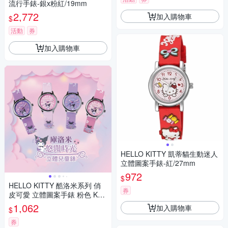
流行手錶-銀x粉紅/19mm
2,772
加入購物車
$
活動
券
加入購物車
HELLO KITTY 凱蒂貓生動迷人
立體圖案手錶-紅/27mm
972
$
HELLO KITTY 酷洛米系列 俏
券
皮可愛 立體圖案手錶 粉色 KT0
81LWPP_30mm
1,062
加入購物車
$
券