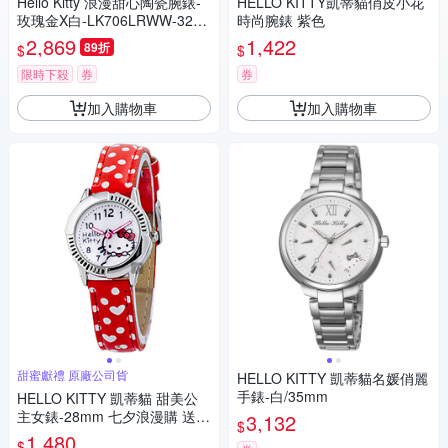
Hello Kitty 浪漫甜心陶瓷腕錶-
HELLO KITTY凱蒂貓俏皮小花
玫瑰金X白-LK706LRWW-32m
時尚腕錶 紫色
m
2,869
1,422
89折
$
$
限時下殺
券
券
加入購物車
加入購物車
甜蜜獻禮 原廠公司貨
HELLO KITTY 凱蒂貓名媛俏麗
手錶-白/35mm
HELLO KITTY 凱蒂貓 甜美公
主女錶-28mm 七夕浪漫購 送禮
3,132
$
首選
1,480
$