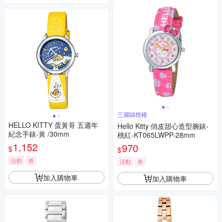
三麗鷗授權
HELLO KITTY 蛋黃哥 五週年
Hello Kitty 俏皮甜心造型腕錶-
紀念手錶-黃 /30mm
桃紅-KT065LWPP-28mm
1,152
970
$
$
活動
券
活動
券
加入購物車
加入購物車