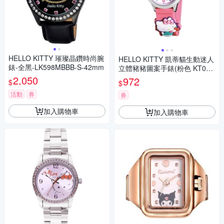
HELLO KITTY 璀璨晶鑽時尚腕
HELLO KITTY 凱蒂貓生動迷人
錶-全黑-LK598MBBB-S-42mm
立體豬豬圖案手錶(粉色 KT077
LWWR)
2,050
972
$
$
活動
券
券
加入購物車
加入購物車