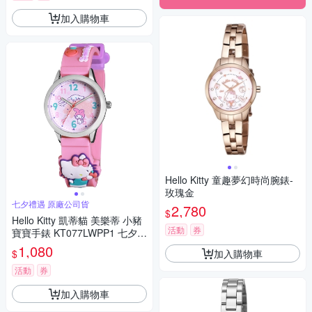
加入購物車
Hello Kitty 童趣夢幻時尚腕錶-
玫瑰金
七夕禮遇 原廠公司貨
2,780
$
Hello Kitty 凱蒂貓 美樂蒂 小豬
活動
券
寶寶手錶 KT077LWPP1 七夕寵
愛季 送禮推薦
1,080
加入購物車
$
活動
券
加入購物車