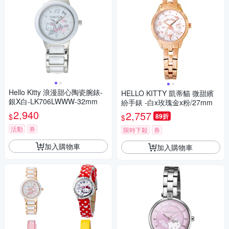
Hello Kitty 浪漫甜心陶瓷腕錶-
HELLO KITTY 凱蒂貓 微甜繽
銀X白-LK706LWWW-32mm
紛手錶 -白x玫瑰金x粉/27mm
2,940
2,757
$
89折
$
活動
券
限時下殺
券
加入購物車
加入購物車