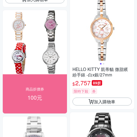
HELLO KITTY 凱蒂貓 微甜繽
紛手錶 -白x銀/27mm
2,757
89折
$
商品折價券
限時下殺
券
100元
加入購物車