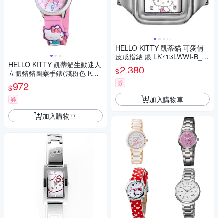
HELLO KITTY 凱蒂貓 可愛俏
皮戒指錶 銀 LK713LWWI-B_20
HELLO KITTY 凱蒂貓生動迷人
mm
2,380
$
立體豬豬圖案手錶(淺粉色 KT0
77LWPP1)
券
972
$
加入購物車
券
加入購物車