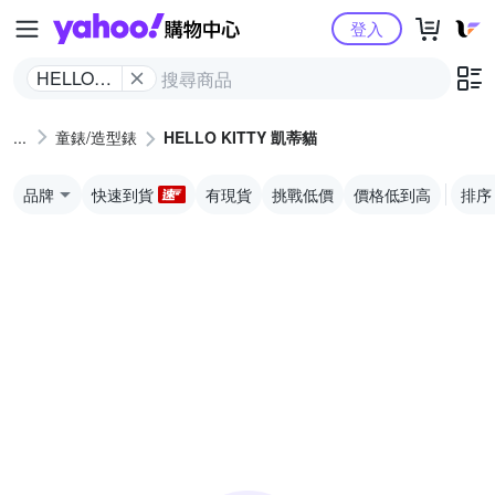
Yahoo購物中心
登入
HELLO
KITTY 凱
蒂貓
童錶/造型錶
HELLO KITTY 凱蒂貓
品牌
快速到貨
有現貨
挑戰低價
價格低到高
排序