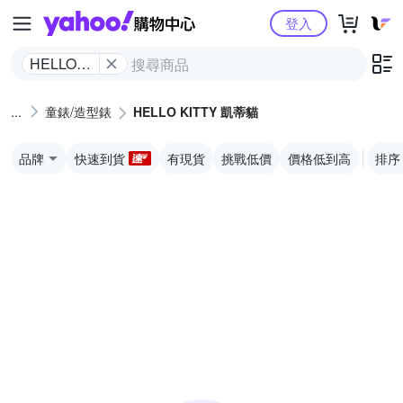
Yahoo購物中心
登入
HELLO
KITTY 凱
蒂貓
童錶/造型錶
HELLO KITTY 凱蒂貓
品牌
快速到貨
有現貨
挑戰低價
價格低到高
排序