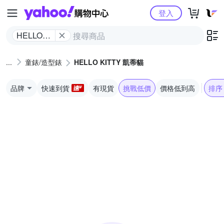
Yahoo購物中心
登入
HELLO
KITTY 凱
蒂貓
童錶/造型錶
HELLO KITTY 凱蒂貓
品牌
快速到貨
有現貨
挑戰低價
價格低到高
排序