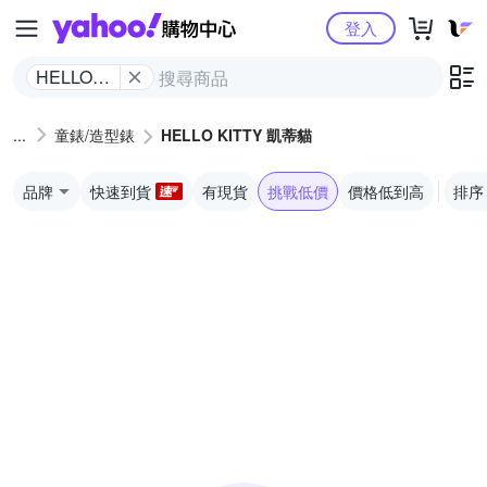
Yahoo購物中心
登入
HELLO
KITTY 凱
蒂貓
童錶/造型錶
HELLO KITTY 凱蒂貓
品牌
快速到貨
有現貨
挑戰低價
價格低到高
排序