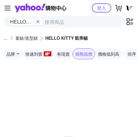
Yahoo購物中心
登入
HELLO
KITTY 凱
蒂貓
童錶/造型錶
HELLO KITTY 凱蒂貓
品牌
快速到貨
有現貨
挑戰低價
價格低到高
排序