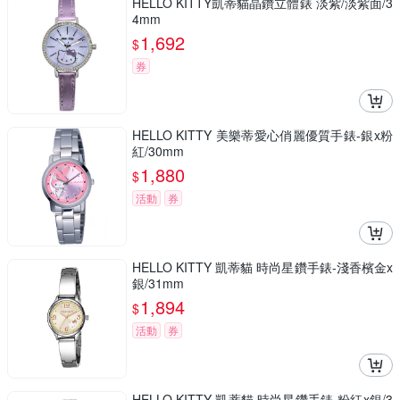
HELLO KITTY凱蒂貓晶鑽立體錶 淡紫/淡紫面/3
4mm
1,692
$
券
HELLO KITTY 美樂蒂愛心俏麗優質手錶-銀x粉
紅/30mm
1,880
$
活動
券
HELLO KITTY 凱蒂貓 時尚星鑽手錶-淺香檳金x
銀/31mm
1,894
$
活動
券
HELLO KITTY 凱蒂貓 時尚星鑽手錶-粉紅x銀/3