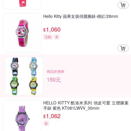
Hello Kitty 蘋果女孩俏麗腕錶-桃紅/28mm
1,060
$
活動
券
商品折價券
150元
HELLO KITTY 酷洛米系列 俏皮可愛 立體圖案
手錶 紫色 KT081LWVV_30mm
1,062
$
券