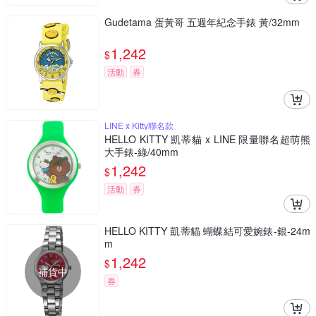
Gudetama 蛋黃哥 五週年紀念手錶 黃/32mm
1,242
$
活動
券
LINE x Kitty聯名款
HELLO KITTY 凱蒂貓 x LINE 限量聯名超萌熊
大手錶-綠/40mm
1,242
$
活動
券
HELLO KITTY 凱蒂貓 蝴蝶結可愛婉錶-銀-24m
m
1,242
$
補貨中
券