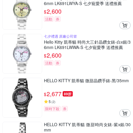
6mm LK691LWYA-S 七夕寵愛季 送禮推薦
2,600
$
活動
券
七夕禮遇 原廠公司貨
Hello Kitty 凱蒂貓 時尚大三針晶鑽女錶-白x銀/3
6mm LK691LWWA-S 七夕寵愛季 送禮推薦
2,600
$
活動
券
HELLO KITTY 凱蒂貓 微甜晶鑽手錶-黑/35mm
2,677
$
89折
5
(
2
)
限時下殺
券
HELLO KITTY 凱蒂貓 微甜時尚女錶-紫x銀/30
mm