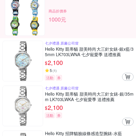
商品折價券
1000元
七夕禮遇 原廠公司貨
Hello Kitty 凱蒂貓 甜美時尚大三針女錶-銀x藍/3
5mm LK703LWNA 七夕寵愛季 送禮推薦
2,100
$
5
(
1
)
活動
券
七夕禮遇 原廠公司貨
Hello Kitty 凱蒂貓 甜美時尚大三針女錶-銀/35m
m LK703LWKA 七夕寵愛季 送禮推薦
2,100
$
活動
券
Hello Kitty 招牌貓臉線條感造型腕錶-水藍