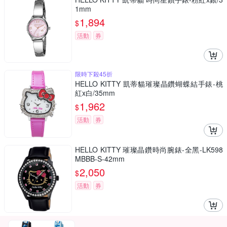
1mm
1,894
$
活動
券
限時下殺45折
HELLO KITTY 凱蒂貓璀璨晶鑽蝴蝶結手錶-桃
紅x白/35mm
1,962
$
活動
券
HELLO KITTY 璀璨晶鑽時尚腕錶-全黑-LK598
MBBB-S-42mm
2,050
$
活動
券