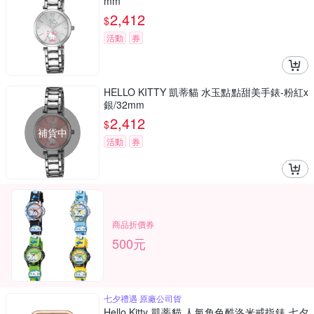
mm
2,412
$
活動
券
HELLO KITTY 凱蒂貓 水玉點點甜美手錶-粉紅x
銀/32mm
2,412
$
補貨中
活動
券
商品折價券
500元
七夕禮遇 原廠公司貨
Hello Kitty 凱蒂貓 人氣角色酷洛米戒指錶 七夕