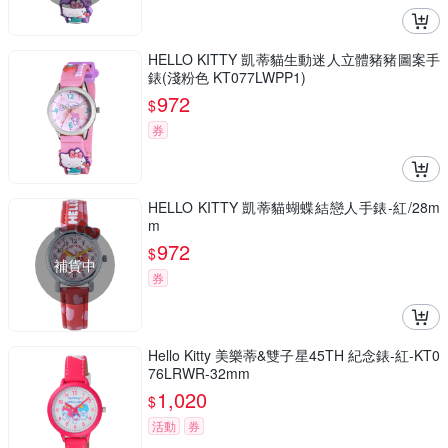
HELLO KITTY 凱蒂貓生動迷人立體豬豬圖案手
錶(淺粉色 KT077LWPP1)
972
$
券
HELLO KITTY 凱蒂貓蝴蝶結戀人手錶-紅/28m
m
972
$
補貨中
券
Hello Kitty 美樂蒂&雙子星45TH 紀念錶-紅-KT0
76LRWR-32mm
1,020
$
活動
券