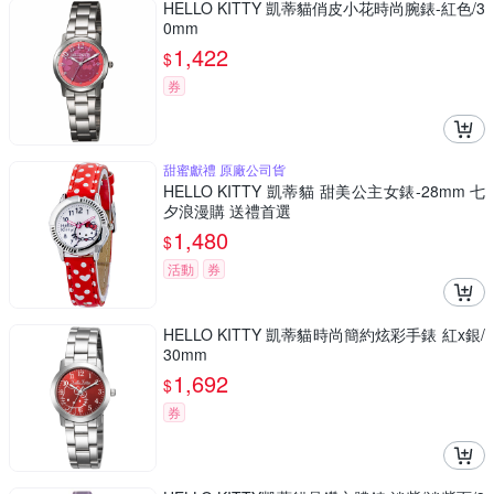
HELLO KITTY 凱蒂貓俏皮小花時尚腕錶-紅色/3
0mm
1,422
$
券
甜蜜獻禮 原廠公司貨
HELLO KITTY 凱蒂貓 甜美公主女錶-28mm 七
夕浪漫購 送禮首選
1,480
$
活動
券
HELLO KITTY 凱蒂貓時尚簡約炫彩手錶 紅x銀/
30mm
1,692
$
券