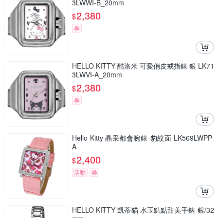
3LWWI-B_20mm
2,380
$
券
HELLO KITTY 酷洛米 可愛俏皮戒指錶 銀 LK71
3LWVI-A_20mm
2,380
$
券
Hello Kitty 晶采都會腕錶-豹紋面-LK569LWPP-
A
2,400
$
活動
券
HELLO KITTY 凱蒂貓 水玉點點甜美手錶-銀/32