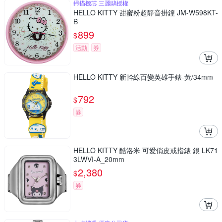
掃描機芯 三麗鷗授權
HELLO KITTY 甜蜜粉超靜音掛鐘 JM-W598KT-
B
899
$
活動
券
HELLO KITTY 新幹線百變英雄手錶-黃/34mm
792
$
券
HELLO KITTY 酷洛米 可愛俏皮戒指錶 銀 LK71
3LWVI-A_20mm
2,380
$
券