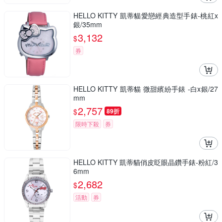
HELLO KITTY 凱蒂貓愛戀經典造型手錶-桃紅x
銀/35mm
3,132
$
券
HELLO KITTY 凱蒂貓 微甜繽紛手錶 -白x銀/27
mm
2,757
$
89折
限時下殺
券
HELLO KITTY 凱蒂貓俏皮眨眼晶鑽手錶-粉紅/3
6mm
2,682
$
活動
券