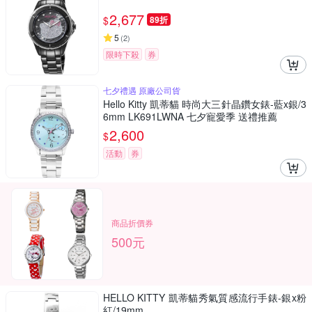
2,677
$
89折
5
(
2
)
限時下殺
券
七夕禮遇 原廠公司貨
Hello Kitty 凱蒂貓 時尚大三針晶鑽女錶-藍x銀/3
6mm LK691LWNA 七夕寵愛季 送禮推薦
2,600
$
活動
券
商品折價券
500元
HELLO KITTY 凱蒂貓秀氣質感流行手錶-銀x粉
紅/19mm