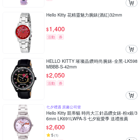
Hello Kitty 花精靈魅力腕錶(酒紅)32mm
1,400
$
活動
券
HELLO KITTY 璀璨晶鑽時尚腕錶-全黑-LK598
MBBB-S-42mm
2,050
$
活動
券
七夕禮遇 原廠公司貨
Hello Kitty 凱蒂貓 時尚大三針晶鑽女錶-粉x銀/3
6mm LK691LWPA-S 七夕寵愛季 送禮推薦
2,600
$
5
(
1
)