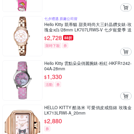
七夕禮遇 原廠公司貨
Hello Kitty 凱蒂貓 甜美時尚大三針晶鑽女錶-玫
瑰金x白/28mm LK707LRWS-V 七夕寵愛季 送
禮推薦
2,728
$
88折
限時下殺
券
Hello Kitty 雲點朵朵俏麗腕錶-粉紅-HKFR1242-
04A-28mm
1,330
$
活動
券
HELLO KITTY 酷洛米 可愛俏皮戒指錶 玫瑰金
LK713LRWI-A_20mm
2,880
$
券