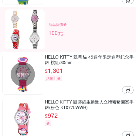
商品折價券
100元
HELLO KITTY 凱蒂貓 45週年限定造型紀念手
錶-桃紅/30mm
1,301
$
補貨中
活動
券
HELLO KITTY 凱蒂貓生動迷人立體豬豬圖案手
錶(粉色 KT077LWWR)
972
$
券