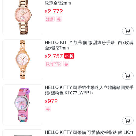
玫瑰金/32mm
2,772
$
活動
券
HELLO KITTY 凱蒂貓 微甜繽紛手錶 -白x玫瑰
金x紫/27mm
2,757
$
89折
限時下殺
券
HELLO KITTY 凱蒂貓生動迷人立體豬豬圖案手
錶(淺粉色 KT077LWPP1)
972
$
券
HELLO KITTY 凱蒂貓 可愛俏皮戒指錶 銀 LK71