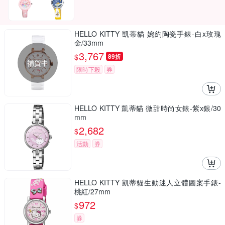
HELLO KITTY 凱蒂貓 婉約陶瓷手錶-白x玫瑰
金/33mm
3,767
$
89折
補貨中
限時下殺
券
HELLO KITTY 凱蒂貓 微甜時尚女錶-紫x銀/30
mm
2,682
$
活動
券
HELLO KITTY 凱蒂貓生動迷人立體圖案手錶-
桃紅/27mm
972
$
券