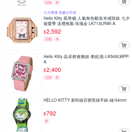
活動
券
七夕禮遇 原廠公司貨
Hello Kitty 凱蒂貓 人氣角色酷洛米戒指錶 七夕
寵愛季 送禮推薦-玫瑰金 LK713LRWI-A
2,592
$
活動
券
Hello Kitty 晶采都會腕錶-豹紋面-LK569LWPP-
A
2,400
$
活動
券
HELLO KITTY 新幹線百變英雄手錶-綠/34mm
792
$
券