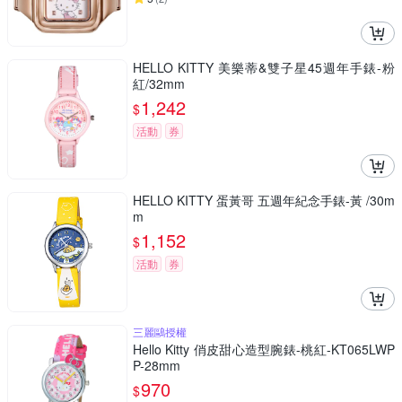
HELLO KITTY 美樂蒂&雙子星45週年手錶-粉
紅/32mm
1,242
$
活動
券
HELLO KITTY 蛋黃哥 五週年紀念手錶-黃 /30m
m
1,152
$
活動
券
三麗鷗授權
Hello Kitty 俏皮甜心造型腕錶-桃紅-KT065LWP
P-28mm
970
$