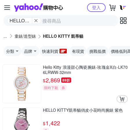
Yahoo購物中心
登入
HELLO
KITTY 凱
蒂貓
童錶/造型錶
HELLO KITTY 凱蒂貓
分類
品牌
快速到貨
有現貨
挑戰低價
價格低到
Hello Kitty 浪漫甜心陶瓷腕錶-玫瑰金X白-LK70
6LRWW-32mm
2,869
$
89折
限時下殺
券
HELLO KITTY凱蒂貓俏皮小花時尚腕錶 紫色
1,422
$