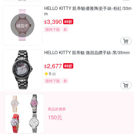
HELLO KITTY 凱蒂貓優雅陶瓷手錶-粉紅/33m
m
3,390
$
89折
補貨中
限時下殺
券
HELLO KITTY 凱蒂貓 微甜晶鑽手錶-黑/35mm
2,677
$
89折
5
(
2
)
限時下殺
券
商品折價券
150元