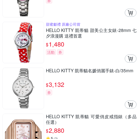
券
甜蜜獻禮 原廠公司貨
HELLO KITTY 凱蒂貓 甜美公主女錶-28mm 七
夕浪漫購 送禮首選
1,480
$
活動
券
HELLO KITTY 凱蒂貓名媛俏麗手錶-白/35mm
3,132
$
券
HELLO KITTY 凱蒂貓 可愛俏皮戒指錶（多品
任選）
2,880
$
5
(
2
)