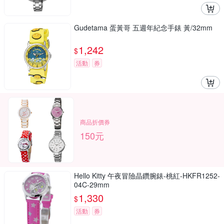
Gudetama 蛋黃哥 五週年紀念手錶 黃/32mm
1,242
$
活動
券
商品折價券
150元
Hello Kitty 午夜冒險晶鑽腕錶-桃紅-HKFR1252-
04C-29mm
1,330
$
活動
券