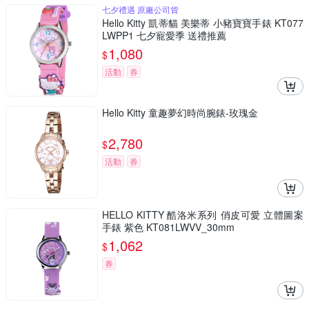
七夕禮遇 原廠公司貨
Hello Kitty 凱蒂貓 美樂蒂 小豬寶寶手錶 KT077
LWPP1 七夕寵愛季 送禮推薦
1,080
$
活動
券
Hello Kitty 童趣夢幻時尚腕錶-玫瑰金
2,780
$
活動
券
HELLO KITTY 酷洛米系列 俏皮可愛 立體圖案
手錶 紫色 KT081LWVV_30mm
1,062
$
券