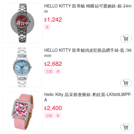
HELLO KITTY 凱蒂貓 蝴蝶結可愛婉錶-銀-24m
m
1,242
$
補貨中
券
HELLO KITTY 凱蒂貓俏皮眨眼晶鑽手錶-藍 /36
mm
2,682
$
活動
券
Hello Kitty 晶采都會腕錶-豹紋面-LK569LWPP-
A
2,400
$
活動
券