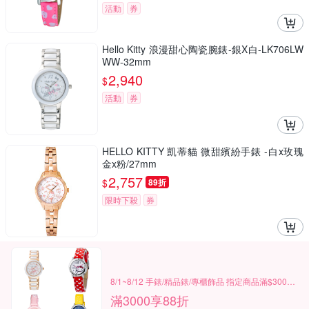
活動
券
Hello Kitty 浪漫甜心陶瓷腕錶-銀X白-LK706LW
WW-32mm
2,940
$
活動
券
HELLO KITTY 凱蒂貓 微甜繽紛手錶 -白x玫瑰
金x粉/27mm
2,757
$
89折
限時下殺
券
8/1~8/12 手錶/精品錶/專櫃飾品 指定商品滿$3000享88折
滿3000享88折