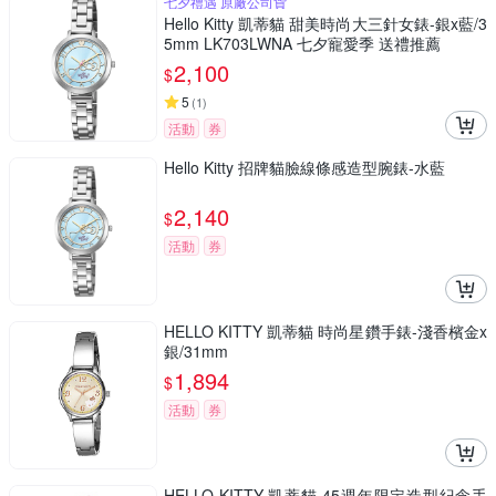
七夕禮遇 原廠公司貨
Hello Kitty 凱蒂貓 甜美時尚大三針女錶-銀x藍/3
5mm LK703LWNA 七夕寵愛季 送禮推薦
2,100
$
5
(
1
)
活動
券
Hello Kitty 招牌貓臉線條感造型腕錶-水藍
2,140
$
活動
券
HELLO KITTY 凱蒂貓 時尚星鑽手錶-淺香檳金x
銀/31mm
1,894
$
活動
券
HELLO KITTY 凱蒂貓 45週年限定造型紀念手