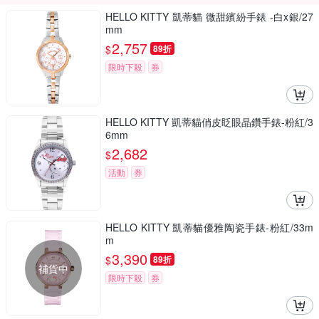
HELLO KITTY 凱蒂貓 微甜繽紛手錶 -白x銀/27
mm
2,757
$
89折
限時下殺
券
HELLO KITTY 凱蒂貓俏皮眨眼晶鑽手錶-粉紅/3
6mm
2,682
$
活動
券
HELLO KITTY 凱蒂貓優雅陶瓷手錶-粉紅/33m
m
3,390
$
89折
補貨中
限時下殺
券