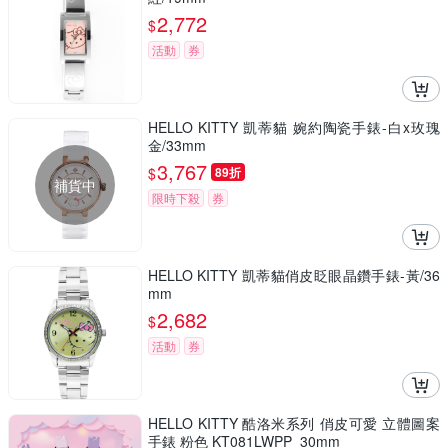
2,772
$
活動
券
HELLO KITTY 凱蒂貓 婉約陶瓷手錶-白x玫瑰
金/33mm
3,767
$
89折
補貨中
限時下殺
券
HELLO KITTY 凱蒂貓俏皮眨眼晶鑽手錶-黃/36
mm
2,682
$
活動
券
HELLO KITTY 酷洛米系列 俏皮可愛 立體圖案
手錶 粉色 KT081LWPP_30mm