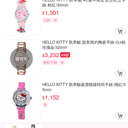
錶-粉紅/30mm
1,301
$
活動
券
HELLO KITTY 凱蒂貓 甜美簡約陶瓷手錶-白x粉
玫瑰金/32mm
3,232
$
89折
補貨中
限時下殺
券
HELLO KITTY 凱蒂貓羞澀模樣時尚手錶-桃紅/3
5mm
1,152
$
券