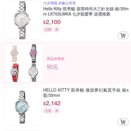
七夕禮遇 原廠公司貨
Hello Kitty 凱蒂貓 甜美時尚大三針女錶-銀/35m
m LK703LWKA 七夕寵愛季 送禮推薦
2,100
$
活動
券
商品折價券
50元
HELLO KITTY 凱蒂貓 微甜夢幻氣質手錶 銀x
藍/35mm
2,142
$
活動
券