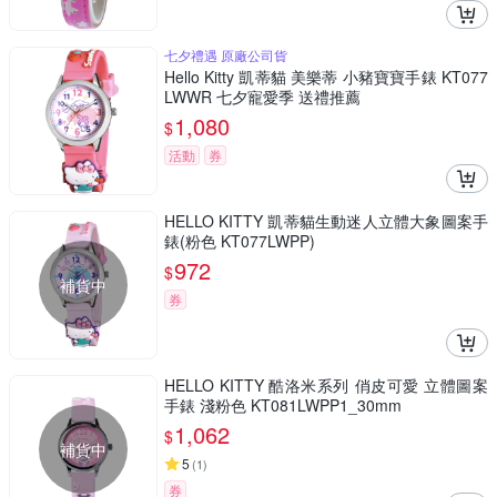
七夕禮遇 原廠公司貨
Hello Kitty 凱蒂貓 美樂蒂 小豬寶寶手錶 KT077
LWWR 七夕寵愛季 送禮推薦
1,080
$
活動
券
HELLO KITTY 凱蒂貓生動迷人立體大象圖案手
錶(粉色 KT077LWPP)
972
$
補貨中
券
HELLO KITTY 酷洛米系列 俏皮可愛 立體圖案
手錶 淺粉色 KT081LWPP1_30mm
1,062
$
補貨中
5
(
1
)
券