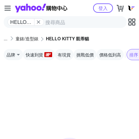
Yahoo購物中心
登入
HELLO
KITTY 凱
蒂貓
童錶/造型錶
HELLO KITTY 凱蒂貓
品牌
快速到貨
有現貨
挑戰低價
價格低到高
排序