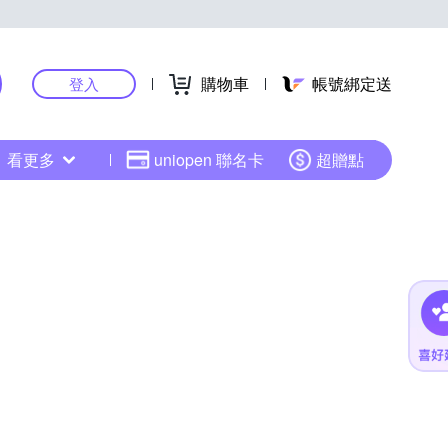
購物車
帳號綁定送
登入
看更多
uniopen 聯名卡
超贈點