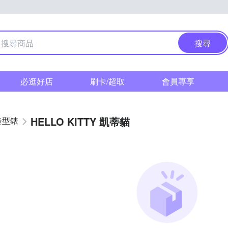
搜尋
必逛好店
刷卡/超取
會員專享
HELLO KITTY 凱蒂貓
造型錶