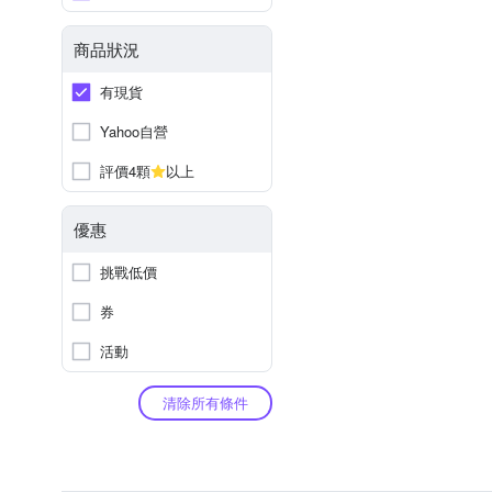
商品狀況
有現貨
Yahoo自營
評價4顆
以上
優惠
挑戰低價
券
活動
清除所有條件