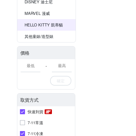
DISNEY 迪士尼
MARVEL 漫威
HELLO KITTY 凱蒂貓
其他童錶/造型錶
價格
-
確定
取貨方式
快速到貨
7-11常溫
7-11冷凍