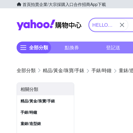
首頁
拍賣
企業/大宗採購入口
合作招商
App下載
Yahoo購物中心
HELLO
KITTY 凱蒂
貓
全部分類
點換券
登記送
精品/黃金/珠寶/手錶
手錶/時鐘
童錶/
相關分類
精品/黃金/珠寶/手錶
手錶/時鐘
童錶/造型錶