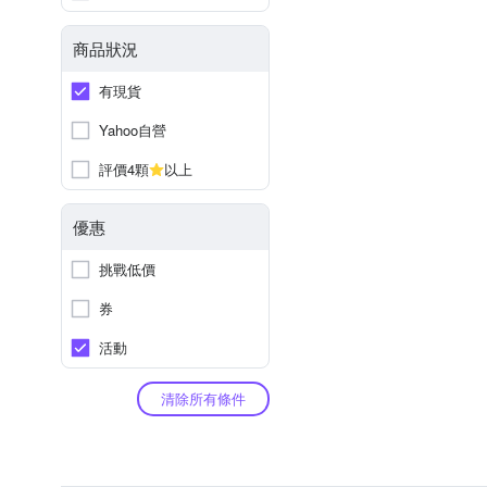
商品狀況
有現貨
Yahoo自營
評價4顆
以上
優惠
挑戰低價
券
活動
清除所有條件