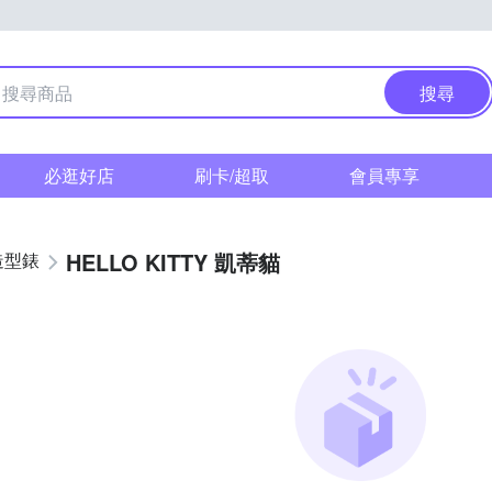
搜尋
必逛好店
刷卡/超取
會員專享
HELLO KITTY 凱蒂貓
造型錶