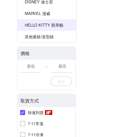
DISNEY 迪士尼
MARVEL 漫威
HELLO KITTY 凱蒂貓
其他童錶/造型錶
價格
-
確定
取貨方式
快速到貨
7-11常溫
7-11冷凍