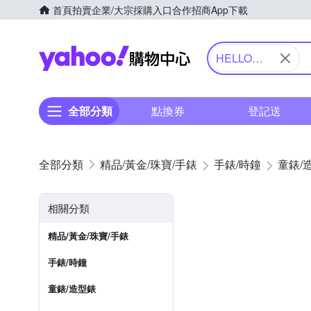
首頁
拍賣
企業/大宗採購入口
合作招商
App下載
Yahoo購物中心
HELLO
KITTY 凱蒂
貓
全部分類
點換券
登記送
精品/黃金/珠寶/手錶
手錶/時鐘
童錶/
相關分類
精品/黃金/珠寶/手錶
手錶/時鐘
童錶/造型錶