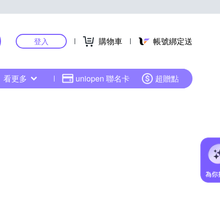
購物車
帳號綁定送
登入
看更多
uniopen 聯名卡
超贈點