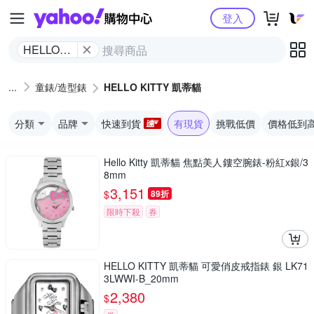
Yahoo購物中心
登入
HELLO
KITTY 凱
蒂貓
童錶/造型錶
HELLO KITTY 凱蒂貓
分類
品牌
快速到貨
有現貨
挑戰低價
價格低到
Hello Kitty 凱蒂貓 焦點美人鏤空腕錶-粉紅x銀/3
8mm
3,151
$
89折
限時下殺
券
HELLO KITTY 凱蒂貓 可愛俏皮戒指錶 銀 LK71
3LWWI-B_20mm
2,380
$