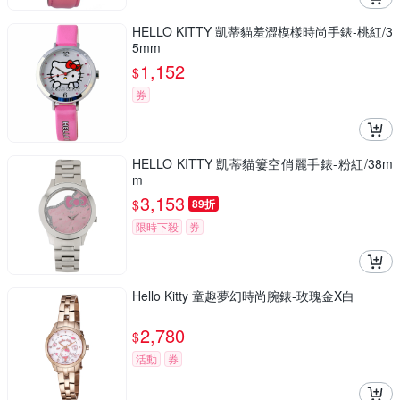
HELLO KITTY 凱蒂貓羞澀模樣時尚手錶-桃紅/3
5mm
1,152
$
券
HELLO KITTY 凱蒂貓簍空俏麗手錶-粉紅/38m
m
3,153
$
89折
限時下殺
券
Hello Kitty 童趣夢幻時尚腕錶-玫瑰金X白
2,780
$
活動
券