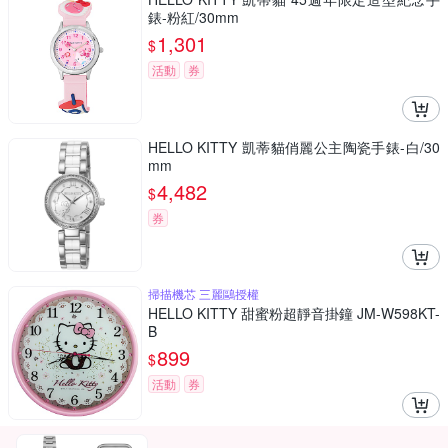
錶-粉紅/30mm
1,301
$
活動
券
HELLO KITTY 凱蒂貓俏麗公主陶瓷手錶-白/30
mm
4,482
$
券
掃描機芯 三麗鷗授權
HELLO KITTY 甜蜜粉超靜音掛鐘 JM-W598KT-
B
899
$
活動
券