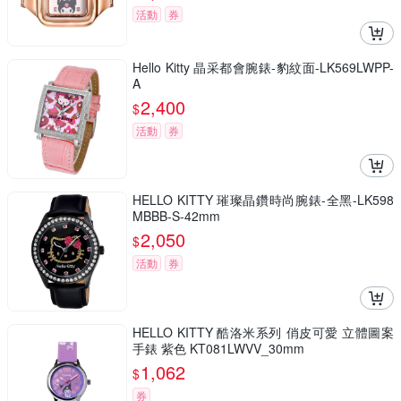
活動
券
Hello Kitty 晶采都會腕錶-豹紋面-LK569LWPP-
A
2,400
$
活動
券
HELLO KITTY 璀璨晶鑽時尚腕錶-全黑-LK598
MBBB-S-42mm
2,050
$
活動
券
HELLO KITTY 酷洛米系列 俏皮可愛 立體圖案
手錶 紫色 KT081LWVV_30mm
1,062
$
券