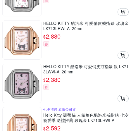
券
HELLO KITTY 酷洛米 可愛俏皮戒指錶 玫瑰金
LK713LRWI-A_20mm
2,880
$
券
HELLO KITTY 酷洛米 可愛俏皮戒指錶 銀 LK71
3LWVI-A_20mm
2,380
$
券
七夕禮遇 原廠公司貨
Hello Kitty 凱蒂貓 人氣角色酷洛米戒指錶 七夕
寵愛季 送禮推薦-玫瑰金 LK713LRWI-A
2,592
$