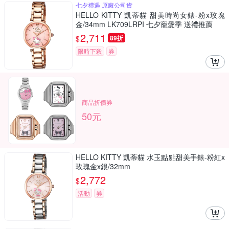
七夕禮遇 原廠公司貨
HELLO KITTY 凱蒂貓 甜美時尚女錶-粉x玫塊
金/34mm LK709LRPI 七夕寵愛季 送禮推薦
2,711
$
89折
限時下殺
券
商品折價券
50元
HELLO KITTY 凱蒂貓 水玉點點甜美手錶-粉紅x
玫瑰金x銀/32mm
2,772
$
活動
券