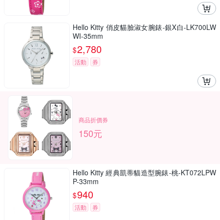
Hello Kitty 俏皮貓臉淑女腕錶-銀X白-LK700LW
WI-35mm
2,780
$
活動
券
商品折價券
150元
Hello Kitty 經典凱蒂貓造型腕錶-桃-KT072LPW
P-33mm
940
$
活動
券