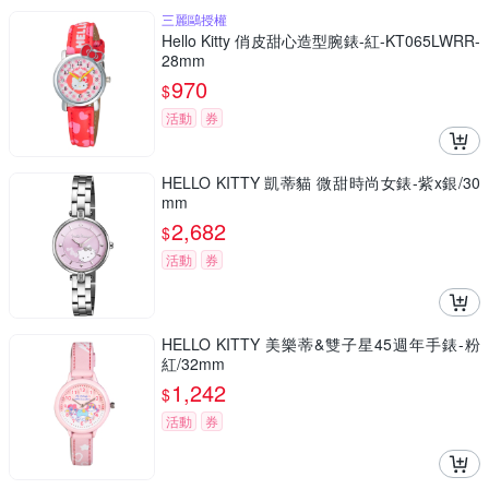
三麗鷗授權
Hello Kitty 俏皮甜心造型腕錶-紅-KT065LWRR-
28mm
970
$
活動
券
HELLO KITTY 凱蒂貓 微甜時尚女錶-紫x銀/30
mm
2,682
$
活動
券
HELLO KITTY 美樂蒂&雙子星45週年手錶-粉
紅/32mm
1,242
$
活動
券