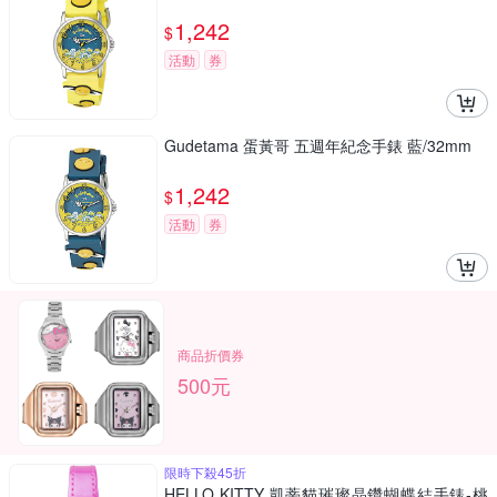
1,242
$
活動
券
Gudetama 蛋黃哥 五週年紀念手錶 藍/32mm
1,242
$
活動
券
商品折價券
500元
限時下殺45折
HELLO KITTY 凱蒂貓璀璨晶鑽蝴蝶結手錶-桃