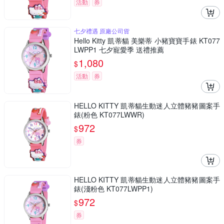
活動
券
七夕禮遇 原廠公司貨
Hello Kitty 凱蒂貓 美樂蒂 小豬寶寶手錶 KT077
LWPP1 七夕寵愛季 送禮推薦
1,080
$
活動
券
HELLO KITTY 凱蒂貓生動迷人立體豬豬圖案手
錶(粉色 KT077LWWR)
972
$
券
HELLO KITTY 凱蒂貓生動迷人立體豬豬圖案手
錶(淺粉色 KT077LWPP1)
972
$
券