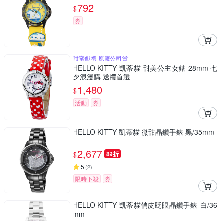
792
$
券
甜蜜獻禮 原廠公司貨
HELLO KITTY 凱蒂貓 甜美公主女錶-28mm 七
夕浪漫購 送禮首選
1,480
$
活動
券
HELLO KITTY 凱蒂貓 微甜晶鑽手錶-黑/35mm
2,677
$
89折
5
(
2
)
限時下殺
券
HELLO KITTY 凱蒂貓俏皮眨眼晶鑽手錶-白/36
mm