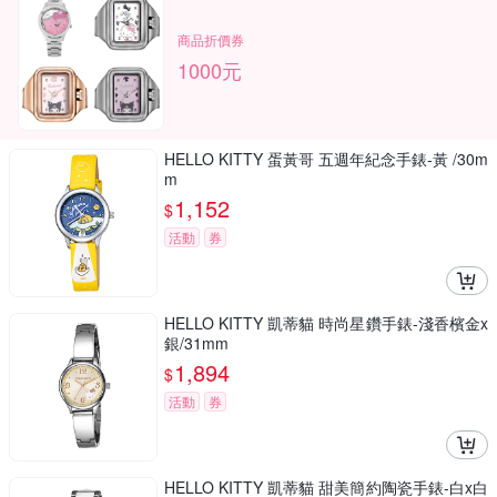
商品折價券
1000元
HELLO KITTY 蛋黃哥 五週年紀念手錶-黃 /30m
m
1,152
$
活動
券
HELLO KITTY 凱蒂貓 時尚星鑽手錶-淺香檳金x
銀/31mm
1,894
$
活動
券
HELLO KITTY 凱蒂貓 甜美簡約陶瓷手錶-白x白