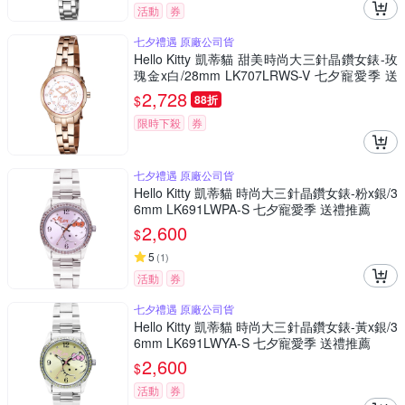
活動
券
七夕禮遇 原廠公司貨
Hello Kitty 凱蒂貓 甜美時尚大三針晶鑽女錶-玫
瑰金x白/28mm LK707LRWS-V 七夕寵愛季 送
禮推薦
2,728
$
88折
限時下殺
券
七夕禮遇 原廠公司貨
Hello Kitty 凱蒂貓 時尚大三針晶鑽女錶-粉x銀/3
6mm LK691LWPA-S 七夕寵愛季 送禮推薦
2,600
$
5
(
1
)
活動
券
七夕禮遇 原廠公司貨
Hello Kitty 凱蒂貓 時尚大三針晶鑽女錶-黃x銀/3
6mm LK691LWYA-S 七夕寵愛季 送禮推薦
2,600
$
活動
券