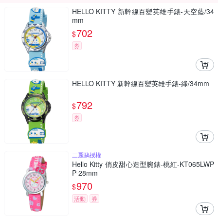
HELLO KITTY 新幹線百變英雄手錶-天空藍/34
mm
702
$
券
HELLO KITTY 新幹線百變英雄手錶-綠/34mm
792
$
券
三麗鷗授權
Hello Kitty 俏皮甜心造型腕錶-桃紅-KT065LWP
P-28mm
970
$
活動
券