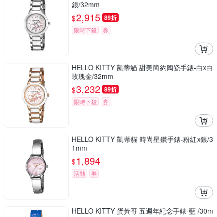
銀/32mm
2,915
$
89折
限時下殺
券
HELLO KITTY 凱蒂貓 甜美簡約陶瓷手錶-白x白
玫瑰金/32mm
3,232
$
89折
限時下殺
券
HELLO KITTY 凱蒂貓 時尚星鑽手錶-粉紅x銀/3
1mm
1,894
$
活動
券
HELLO KITTY 蛋黃哥 五週年紀念手錶-藍 /30m