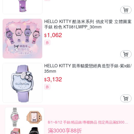
HELLO KITTY 酷洛米系列 俏皮可愛 立體圖案
手錶 粉色 KT081LWPP_30mm
1,062
$
券
HELLO KITTY 凱蒂貓愛戀經典造型手錶-紫x銀/
35mm
3,132
$
券
8/1~8/12 手錶/精品錶/專櫃飾品 指定商品滿$3000享88折
滿3000享88折