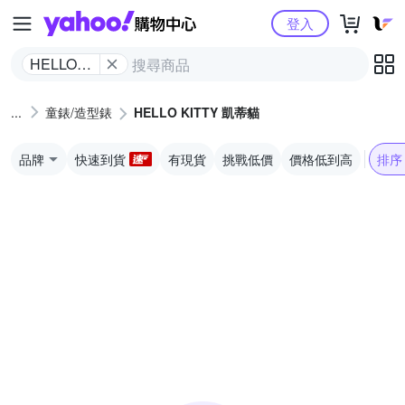
Yahoo購物中心
登入
HELLO
KITTY 凱
蒂貓
童錶/造型錶
HELLO KITTY 凱蒂貓
品牌
快速到貨
有現貨
挑戰低價
價格低到高
排序