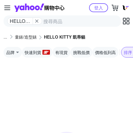
Yahoo購物中心
登入
HELLO
KITTY 凱
蒂貓
童錶/造型錶
HELLO KITTY 凱蒂貓
品牌
快速到貨
有現貨
挑戰低價
價格低到高
排序