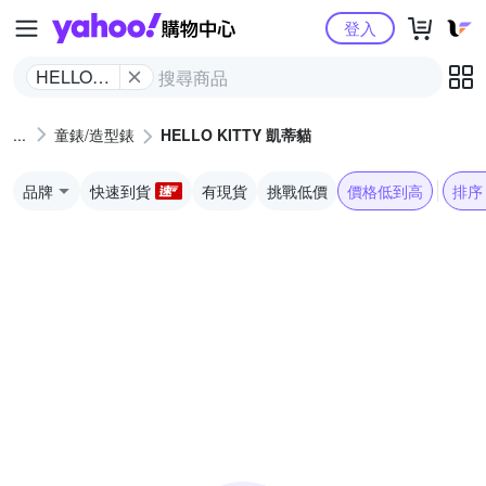
Yahoo購物中心
登入
HELLO
KITTY 凱
蒂貓
童錶/造型錶
HELLO KITTY 凱蒂貓
品牌
快速到貨
有現貨
挑戰低價
價格低到高
排序