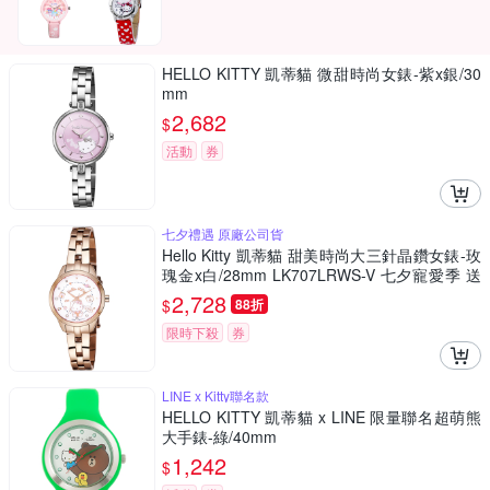
HELLO KITTY 凱蒂貓 微甜時尚女錶-紫x銀/30
mm
2,682
$
活動
券
七夕禮遇 原廠公司貨
Hello Kitty 凱蒂貓 甜美時尚大三針晶鑽女錶-玫
瑰金x白/28mm LK707LRWS-V 七夕寵愛季 送
禮推薦
2,728
$
88折
限時下殺
券
LINE x Kitty聯名款
HELLO KITTY 凱蒂貓 x LINE 限量聯名超萌熊
大手錶-綠/40mm
1,242
$