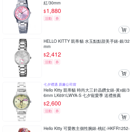
紅/30mm
1,880
$
活動
券
HELLO KITTY 凱蒂貓 水玉點點甜美手錶-銀/32
mm
2,412
$
活動
券
七夕禮遇 原廠公司貨
Hello Kitty 凱蒂貓 時尚大三針晶鑽女錶-黃x銀/3
6mm LK691LWYA-S 七夕寵愛季 送禮推薦
2,600
$
活動
券
Hello Kitty 可愛教主個性腕錶-桃紅-HKFR1252-