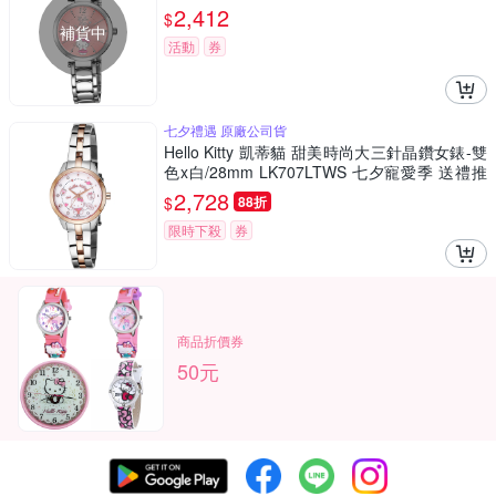
2,412
$
補貨中
活動
券
七夕禮遇 原廠公司貨
Hello Kitty 凱蒂貓 甜美時尚大三針晶鑽女錶-雙
色x白/28mm LK707LTWS 七夕寵愛季 送禮推
薦
2,728
$
88折
限時下殺
券
商品折價券
50元