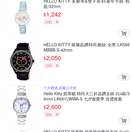
HELLO KITTY 美樂蒂&雙子星45週年手錶-粉
藍/32mm
1,242
$
活動
券
HELLO KITTY 璀璨晶鑽時尚腕錶-全黑-LK598
MBBB-S-42mm
2,050
$
活動
券
七夕禮遇 原廠公司貨
Hello Kitty 凱蒂貓 時尚大三針晶鑽女錶-白x銀/3
6mm LK691LWWA-S 七夕寵愛季 送禮推薦
2,600
$
活動
券
HELLO KITTY 凱蒂貓 甜美簡約陶瓷手錶-白x白