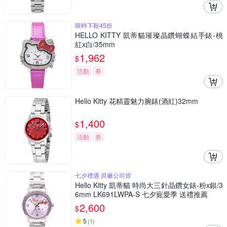
限時下殺45折
HELLO KITTY 凱蒂貓璀璨晶鑽蝴蝶結手錶-桃
紅x白/35mm
1,962
$
活動
券
Hello Kitty 花精靈魅力腕錶(酒紅)32mm
1,400
$
活動
券
七夕禮遇 原廠公司貨
Hello Kitty 凱蒂貓 時尚大三針晶鑽女錶-粉x銀/3
6mm LK691LWPA-S 七夕寵愛季 送禮推薦
2,600
$
5
(
1
)