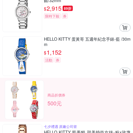
銀/32mm
2,915
$
89折
限時下殺
券
HELLO KITTY 蛋黃哥 五週年紀念手錶-藍 /30m
m
1,152
$
活動
券
商品折價券
500元
七夕禮遇 原廠公司貨
HELLO KITTY 凱蒂貓 甜美時尚女錶-粉x玫塊