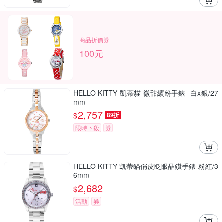
商品折價券
100元
HELLO KITTY 凱蒂貓 微甜繽紛手錶 -白x銀/27
mm
2,757
$
89折
限時下殺
券
HELLO KITTY 凱蒂貓俏皮眨眼晶鑽手錶-粉紅/3
6mm
2,682
$
活動
券