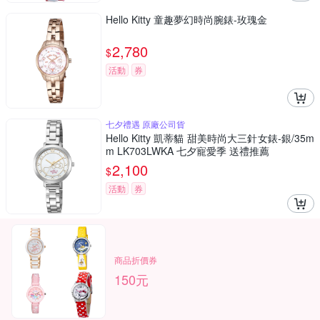
Hello Kitty 童趣夢幻時尚腕錶-玫瑰金
2,780
$
活動
券
七夕禮遇 原廠公司貨
Hello Kitty 凱蒂貓 甜美時尚大三針女錶-銀/35m
m LK703LWKA 七夕寵愛季 送禮推薦
2,100
$
活動
券
商品折價券
150元