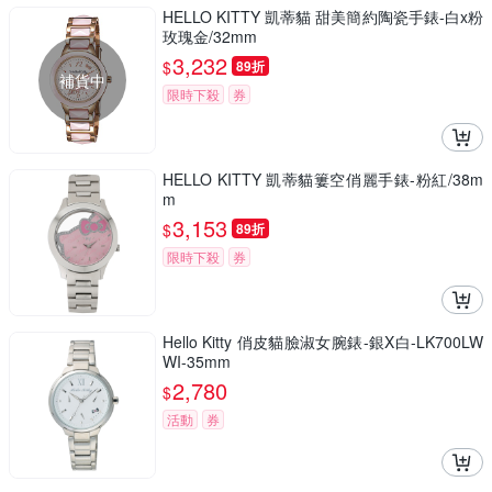
HELLO KITTY 凱蒂貓 甜美簡約陶瓷手錶-白x粉
玫瑰金/32mm
3,232
$
89折
補貨中
限時下殺
券
HELLO KITTY 凱蒂貓簍空俏麗手錶-粉紅/38m
m
3,153
$
89折
限時下殺
券
Hello Kitty 俏皮貓臉淑女腕錶-銀X白-LK700LW
WI-35mm
2,780
$
活動
券