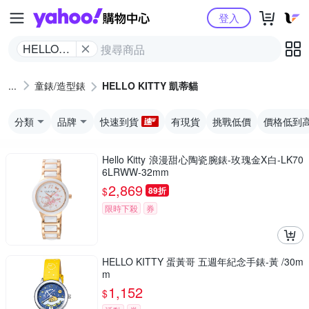
Yahoo購物中心
登入
HELLO
KITTY 凱
蒂貓
童錶/造型錶
HELLO KITTY 凱蒂貓
分類
品牌
快速到貨
有現貨
挑戰低價
價格低到
Hello Kitty 浪漫甜心陶瓷腕錶-玫瑰金X白-LK70
6LRWW-32mm
2,869
$
89折
限時下殺
券
HELLO KITTY 蛋黃哥 五週年紀念手錶-黃 /30m
m
1,152
$