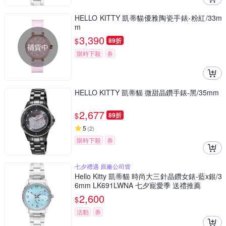
HELLO KITTY 凱蒂貓優雅陶瓷手錶-粉紅/33m
m
3,390
$
89折
補貨中
限時下殺
券
HELLO KITTY 凱蒂貓 微甜晶鑽手錶-黑/35mm
2,677
$
89折
5
(
2
)
限時下殺
券
七夕禮遇 原廠公司貨
Hello Kitty 凱蒂貓 時尚大三針晶鑽女錶-藍x銀/3
6mm LK691LWNA 七夕寵愛季 送禮推薦
2,600
$
活動
券