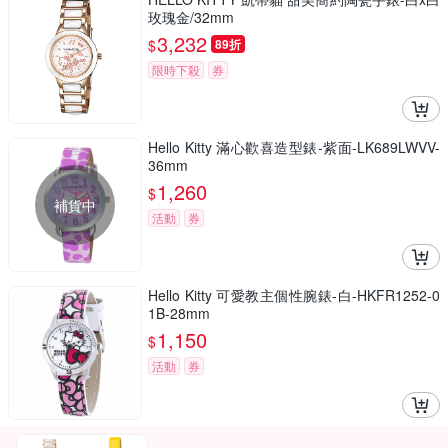
玫瑰金/32mm
3,232
$
89折
限時下殺
券
Hello Kitty 滿心歡喜造型錶-紫面-LK689LWVV-
36mm
1,260
$
補貨中
活動
券
Hello Kitty 可愛教主個性腕錶-白-HKFR1252-0
1B-28mm
1,150
$
活動
券