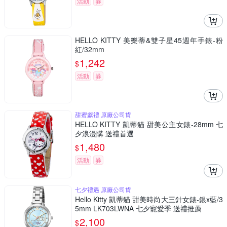
活動
券
HELLO KITTY 美樂蒂&雙子星45週年手錶-粉
紅/32mm
1,242
$
活動
券
甜蜜獻禮 原廠公司貨
HELLO KITTY 凱蒂貓 甜美公主女錶-28mm 七
夕浪漫購 送禮首選
1,480
$
活動
券
七夕禮遇 原廠公司貨
Hello Kitty 凱蒂貓 甜美時尚大三針女錶-銀x藍/3
5mm LK703LWNA 七夕寵愛季 送禮推薦
2,100
$