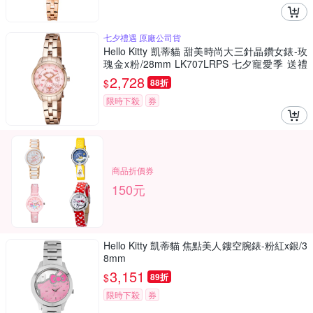
七夕禮遇 原廠公司貨
Hello Kitty 凱蒂貓 甜美時尚大三針晶鑽女錶-玫
瑰金x粉/28mm LK707LRPS 七夕寵愛季 送禮
推薦
2,728
$
88折
限時下殺
券
商品折價券
150元
Hello Kitty 凱蒂貓 焦點美人鏤空腕錶-粉紅x銀/3
8mm
3,151
$
89折
限時下殺
券