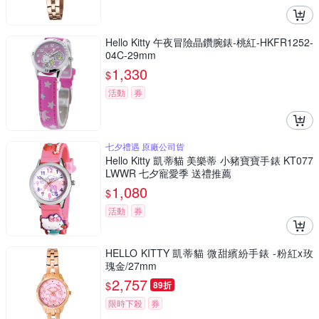
Hello Kitty 午夜冒險晶鑽腕錶-桃紅-HKFR1252-
04C-29mm
1,330
$
活動
券
七夕禮遇 原廠公司貨
Hello Kitty 凱蒂貓 美樂蒂 小豬寶寶手錶 KT077
LWWR 七夕寵愛季 送禮推薦
1,080
$
活動
券
HELLO KITTY 凱蒂貓 微甜繽紛手錶 -粉紅x玫
瑰金/27mm
2,757
$
89折
限時下殺
券