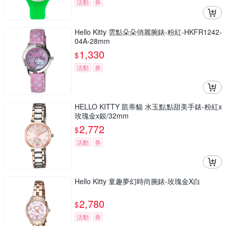
活動
券
Hello Kitty 雲點朵朵俏麗腕錶-粉紅-HKFR1242-
04A-28mm
1,330
$
活動
券
HELLO KITTY 凱蒂貓 水玉點點甜美手錶-粉紅x
玫瑰金x銀/32mm
2,772
$
活動
券
Hello Kitty 童趣夢幻時尚腕錶-玫瑰金X白
2,780
$
活動
券