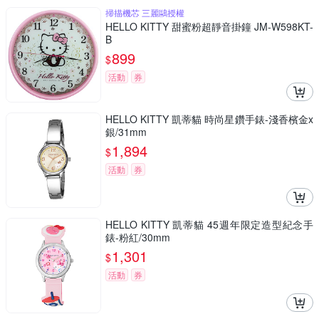
掃描機芯 三麗鷗授權
HELLO KITTY 甜蜜粉超靜音掛鐘 JM-W598KT-
B
899
$
活動
券
HELLO KITTY 凱蒂貓 時尚星鑽手錶-淺香檳金x
銀/31mm
1,894
$
活動
券
HELLO KITTY 凱蒂貓 45週年限定造型紀念手
錶-粉紅/30mm
1,301
$
活動
券