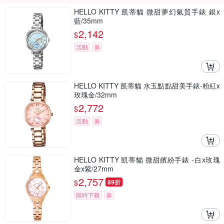
HELLO KITTY 凱蒂貓 微甜夢幻氣質手錶 銀x
藍/35mm
2,142
$
活動
券
HELLO KITTY 凱蒂貓 水玉點點甜美手錶-粉紅x
玫瑰金/32mm
2,772
$
活動
券
HELLO KITTY 凱蒂貓 微甜繽紛手錶 -白x玫瑰
金x紫/27mm
2,757
$
89折
限時下殺
券