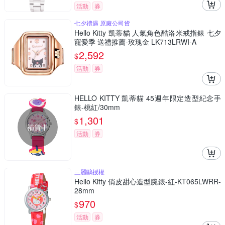
活動
券
七夕禮遇 原廠公司貨
Hello Kitty 凱蒂貓 人氣角色酷洛米戒指錶 七夕
寵愛季 送禮推薦-玫瑰金 LK713LRWI-A
2,592
$
活動
券
HELLO KITTY 凱蒂貓 45週年限定造型紀念手
錶-桃紅/30mm
1,301
$
補貨中
活動
券
三麗鷗授權
Hello Kitty 俏皮甜心造型腕錶-紅-KT065LWRR-
28mm
970
$
活動
券