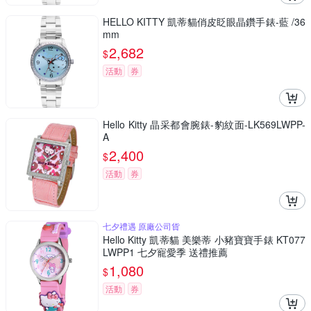
HELLO KITTY 凱蒂貓俏皮眨眼晶鑽手錶-藍 /36
mm
2,682
$
活動
券
Hello Kitty 晶采都會腕錶-豹紋面-LK569LWPP-
A
2,400
$
活動
券
七夕禮遇 原廠公司貨
Hello Kitty 凱蒂貓 美樂蒂 小豬寶寶手錶 KT077
LWPP1 七夕寵愛季 送禮推薦
1,080
$
活動
券