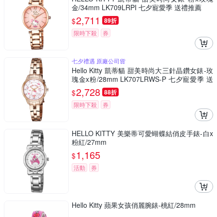
金/34mm LK709LRPI 七夕寵愛季 送禮推薦
2,711
$
89折
限時下殺
券
七夕禮遇 原廠公司貨
Hello Kitty 凱蒂貓 甜美時尚大三針晶鑽女錶-玫
瑰金x粉/28mm LK707LRWS-P 七夕寵愛季 送
禮推薦
2,728
$
88折
限時下殺
券
HELLO KITTY 美樂蒂可愛蝴蝶結俏皮手錶-白x
粉紅/27mm
1,165
$
活動
券
Hello Kitty 蘋果女孩俏麗腕錶-桃紅/28mm