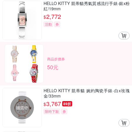
HELLO KITTY 凱蒂貓秀氣質感流行手錶-銀x粉
紅/19mm
2,772
$
活動
券
商品折價券
50元
HELLO KITTY 凱蒂貓 婉約陶瓷手錶-白x玫瑰
金/33mm
3,767
$
89折
補貨中
限時下殺
券