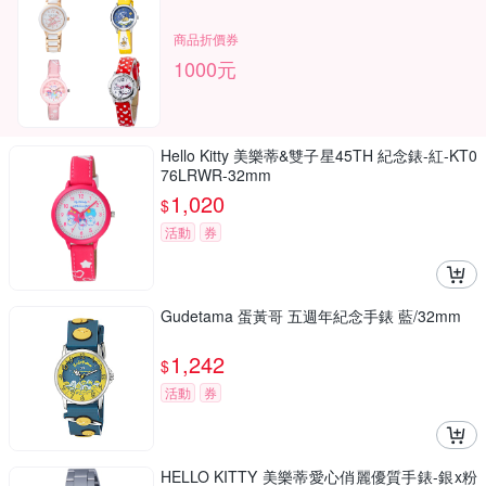
商品折價券
1000元
Hello Kitty 美樂蒂&雙子星45TH 紀念錶-紅-KT0
76LRWR-32mm
1,020
$
活動
券
Gudetama 蛋黃哥 五週年紀念手錶 藍/32mm
1,242
$
活動
券
HELLO KITTY 美樂蒂愛心俏麗優質手錶-銀x粉