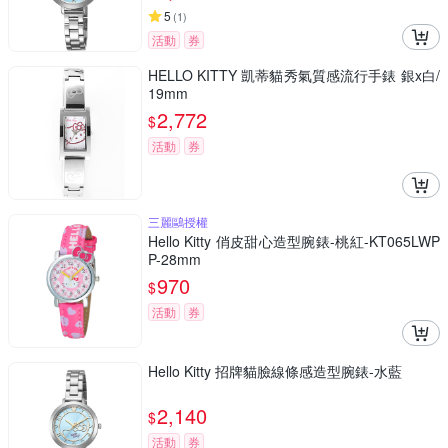
5
(
1
)
活動
券
HELLO KITTY 凱蒂貓秀氣質感流行手錶 銀x白/
19mm
2,772
$
活動
券
三麗鷗授權
Hello Kitty 俏皮甜心造型腕錶-桃紅-KT065LWP
P-28mm
970
$
活動
券
Hello Kitty 招牌貓臉線條感造型腕錶-水藍
2,140
$
活動
券