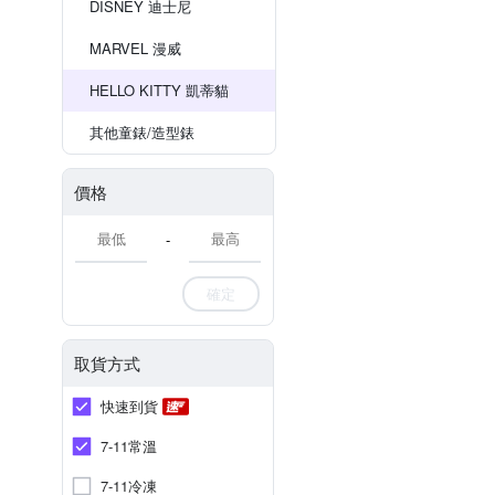
DISNEY 迪士尼
MARVEL 漫威
HELLO KITTY 凱蒂貓
其他童錶/造型錶
價格
-
確定
取貨方式
快速到貨
7-11常溫
7-11冷凍