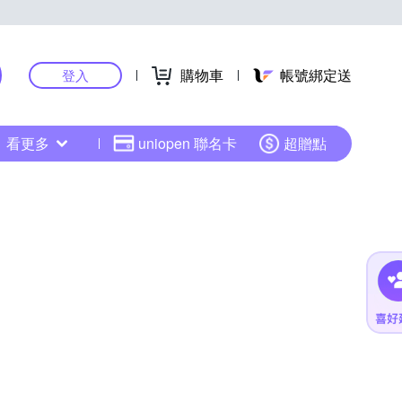
購物車
帳號綁定送
登入
看更多
uniopen 聯名卡
超贈點