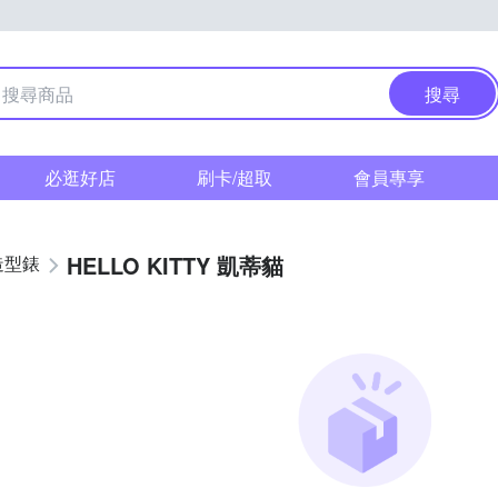
搜尋
必逛好店
刷卡/超取
會員專享
HELLO KITTY 凱蒂貓
造型錶