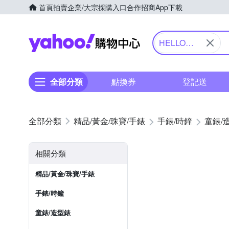
首頁
拍賣
企業/大宗採購入口
合作招商
App下載
Yahoo購物中心
HELLO
KITTY 凱蒂
貓
全部分類
點換券
登記送
精品/黃金/珠寶/手錶
手錶/時鐘
童錶/
相關分類
精品/黃金/珠寶/手錶
手錶/時鐘
童錶/造型錶