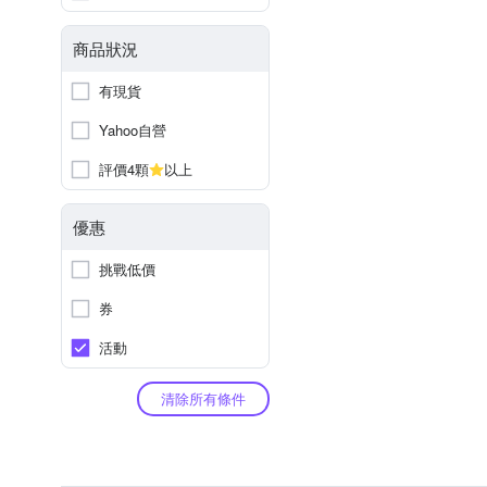
商品狀況
有現貨
Yahoo自營
評價4顆
以上
優惠
挑戰低價
券
活動
清除所有條件