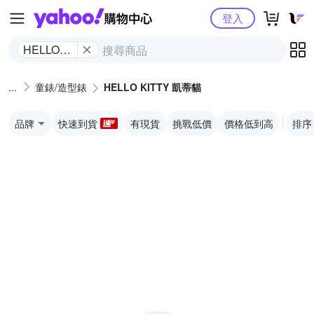
Yahoo購物中心
登入
HELLO
KITTY 凱
蒂貓
童錶/造型錶
HELLO KITTY 凱蒂貓
品牌
快速到貨
有現貨
挑戰低價
價格低到高
排序