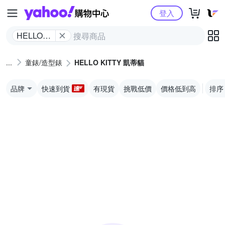
Yahoo購物中心
登入
HELLO
KITTY 凱
蒂貓
童錶/造型錶
HELLO KITTY 凱蒂貓
品牌
快速到貨
有現貨
挑戰低價
價格低到高
排序