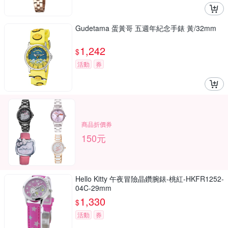
Gudetama 蛋黃哥 五週年紀念手錶 黃/32mm
1,242
$
活動
券
商品折價券
150元
Hello Kitty 午夜冒險晶鑽腕錶-桃紅-HKFR1252-
04C-29mm
1,330
$
活動
券