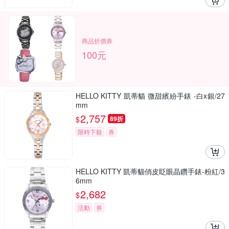
商品折價券
100元
HELLO KITTY 凱蒂貓 微甜繽紛手錶 -白x銀/27
mm
2,757
$
89折
限時下殺
券
HELLO KITTY 凱蒂貓俏皮眨眼晶鑽手錶-粉紅/3
6mm
2,682
$
活動
券