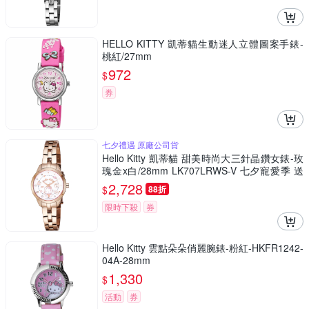
HELLO KITTY 凱蒂貓生動迷人立體圖案手錶-
桃紅/27mm
972
$
券
七夕禮遇 原廠公司貨
Hello Kitty 凱蒂貓 甜美時尚大三針晶鑽女錶-玫
瑰金x白/28mm LK707LRWS-V 七夕寵愛季 送
禮推薦
2,728
$
88折
限時下殺
券
Hello Kitty 雲點朵朵俏麗腕錶-粉紅-HKFR1242-
04A-28mm
1,330
$
活動
券