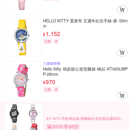
HELLO KITTY 蛋黃哥 五週年紀念手錶-黃 /30m
m
1,152
$
活動
券
三麗鷗授權
Hello Kitty 俏皮甜心造型腕錶-桃紅-KT065LWP
P-28mm
970
$
活動
券
8/1~8/12 手錶/精品錶/專櫃飾品 指定商品滿$3000享88折
滿3000享88折