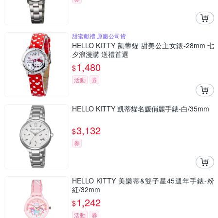
甜蜜獻禮 原廠公司貨
HELLO KITTY 凱蒂貓 甜美公主女錶-28mm 七
夕浪漫購 送禮首選
1,480
$
活動
券
HELLO KITTY 凱蒂貓名媛俏麗手錶-白/35mm
3,132
$
券
HELLO KITTY 美樂蒂&雙子星45週年手錶-粉
紅/32mm
1,242
$
活動
券