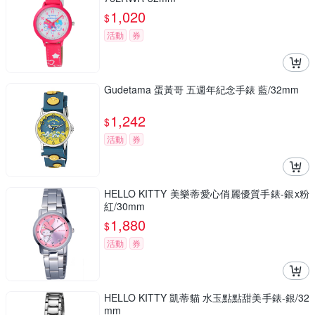
1,020
$
活動
券
Gudetama 蛋黃哥 五週年紀念手錶 藍/32mm
1,242
$
活動
券
HELLO KITTY 美樂蒂愛心俏麗優質手錶-銀x粉
紅/30mm
1,880
$
活動
券
HELLO KITTY 凱蒂貓 水玉點點甜美手錶-銀/32
mm