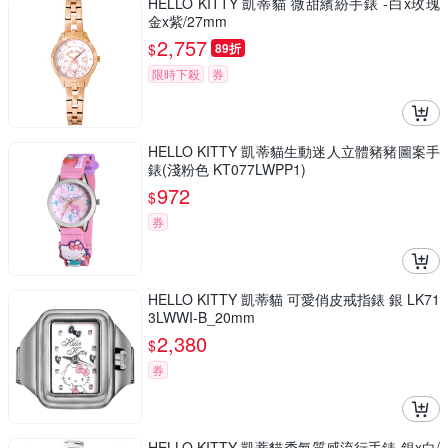
HELLO KITTY 凱蒂貓 微甜繽紛手錶 -白x玫瑰
金x紫/27mm
2,757
$
89折
限時下殺
券
HELLO KITTY 凱蒂貓生動迷人立體豬豬圖案手
錶(淺粉色 KT077LWPP1)
972
$
券
HELLO KITTY 凱蒂貓 可愛俏皮戒指錶 銀 LK71
3LWWI-B_20mm
2,380
$
券
HELLO KITTY 凱蒂貓秀氣質感流行手錶 銀x白/