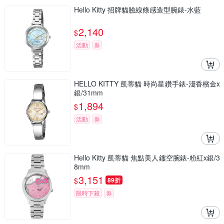
Hello Kitty 招牌貓臉線條感造型腕錶-水藍
2,140
$
活動
券
HELLO KITTY 凱蒂貓 時尚星鑽手錶-淺香檳金x
銀/31mm
1,894
$
活動
券
Hello Kitty 凱蒂貓 焦點美人鏤空腕錶-粉紅x銀/3
8mm
3,151
$
89折
限時下殺
券