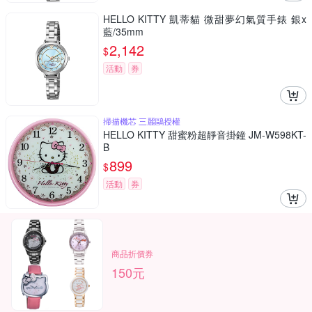
HELLO KITTY 凱蒂貓 微甜夢幻氣質手錶 銀x
藍/35mm
2,142
$
活動
券
掃描機芯 三麗鷗授權
HELLO KITTY 甜蜜粉超靜音掛鐘 JM-W598KT-
B
899
$
活動
券
商品折價券
150元