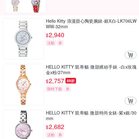
Hello Kitty 浪漫甜心陶瓷腕錶-銀X白-LK706LW
WW-32mm
2,940
$
活動
券
HELLO KITTY 凱蒂貓 微甜繽紛手錶 -白x玫瑰
金x粉/27mm
2,757
$
89折
限時下殺
券
HELLO KITTY 凱蒂貓 微甜時尚女錶-紫x銀/30
mm
2,682
$
活動
券