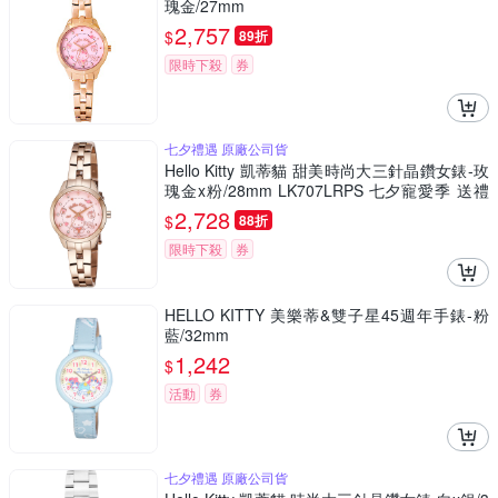
瑰金/27mm
2,757
$
89折
限時下殺
券
七夕禮遇 原廠公司貨
Hello Kitty 凱蒂貓 甜美時尚大三針晶鑽女錶-玫
瑰金x粉/28mm LK707LRPS 七夕寵愛季 送禮
推薦
2,728
$
88折
限時下殺
券
HELLO KITTY 美樂蒂&雙子星45週年手錶-粉
藍/32mm
1,242
$
活動
券
七夕禮遇 原廠公司貨