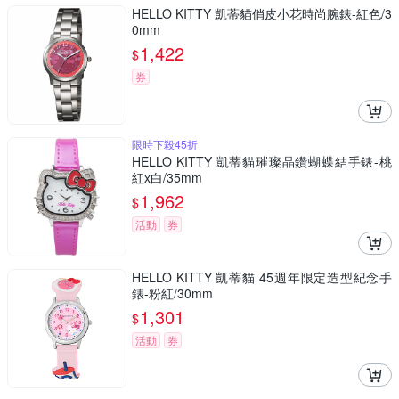
HELLO KITTY 凱蒂貓俏皮小花時尚腕錶-紅色/3
0mm
1,422
$
券
限時下殺45折
HELLO KITTY 凱蒂貓璀璨晶鑽蝴蝶結手錶-桃
紅x白/35mm
1,962
$
活動
券
HELLO KITTY 凱蒂貓 45週年限定造型紀念手
錶-粉紅/30mm
1,301
$
活動
券