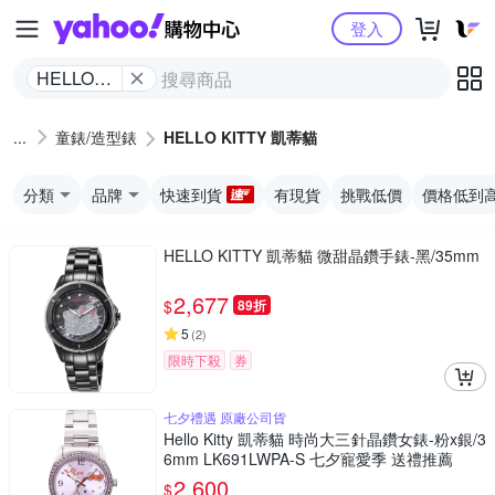
Yahoo購物中心
登入
HELLO
KITTY 凱
蒂貓
童錶/造型錶
HELLO KITTY 凱蒂貓
分類
品牌
快速到貨
有現貨
挑戰低價
價格低到
HELLO KITTY 凱蒂貓 微甜晶鑽手錶-黑/35mm
2,677
$
89折
5
(
2
)
限時下殺
券
七夕禮遇 原廠公司貨
Hello Kitty 凱蒂貓 時尚大三針晶鑽女錶-粉x銀/3
6mm LK691LWPA-S 七夕寵愛季 送禮推薦
2,600
$