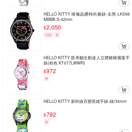
HELLO KITTY 璀璨晶鑽時尚腕錶-全黑-LK598
MBBB-S-42mm
2,050
$
活動
券
HELLO KITTY 凱蒂貓生動迷人立體豬豬圖案手
錶(粉色 KT077LWWR)
972
$
券
HELLO KITTY 新幹線百變英雄手錶-綠/34mm
792
$
券