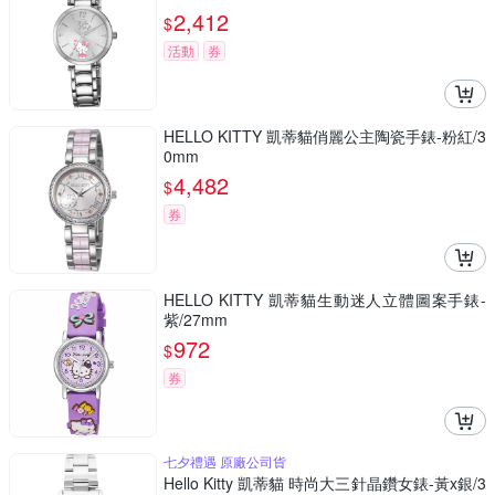
2,412
$
活動
券
HELLO KITTY 凱蒂貓俏麗公主陶瓷手錶-粉紅/3
0mm
4,482
$
券
HELLO KITTY 凱蒂貓生動迷人立體圖案手錶-
紫/27mm
972
$
券
七夕禮遇 原廠公司貨
Hello Kitty 凱蒂貓 時尚大三針晶鑽女錶-黃x銀/3