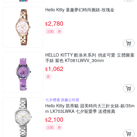
Hello Kitty 童趣夢幻時尚腕錶-玫瑰金
2,780
$
活動
券
HELLO KITTY 酷洛米系列 俏皮可愛 立體圖案
手錶 紫色 KT081LWVV_30mm
1,062
$
券
七夕禮遇 原廠公司貨
Hello Kitty 凱蒂貓 甜美時尚大三針女錶-銀/35m
m LK703LWKA 七夕寵愛季 送禮推薦
2,100
$
活動
券