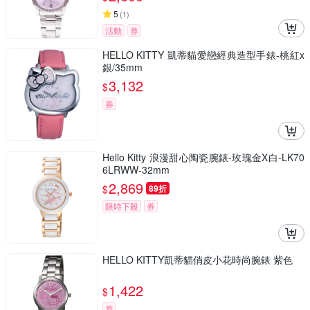
5
(
1
)
活動
券
HELLO KITTY 凱蒂貓愛戀經典造型手錶-桃紅x
銀/35mm
3,132
$
券
Hello Kitty 浪漫甜心陶瓷腕錶-玫瑰金X白-LK70
6LRWW-32mm
2,869
$
89折
限時下殺
券
HELLO KITTY凱蒂貓俏皮小花時尚腕錶 紫色
1,422
$
券