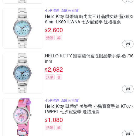
七夕禮遇 原廠公司貨
Hello Kitty 凱蒂貓 時尚大三針晶鑽女錶-藍x銀/3
6mm LK691LWNA 七夕寵愛季 送禮推薦
2,600
$
活動
券
HELLO KITTY 凱蒂貓俏皮眨眼晶鑽手錶-藍 /36
mm
2,682
$
活動
券
七夕禮遇 原廠公司貨
Hello Kitty 凱蒂貓 美樂蒂 小豬寶寶手錶 KT077
LWPP1 七夕寵愛季 送禮推薦
1,080
$
活動
券