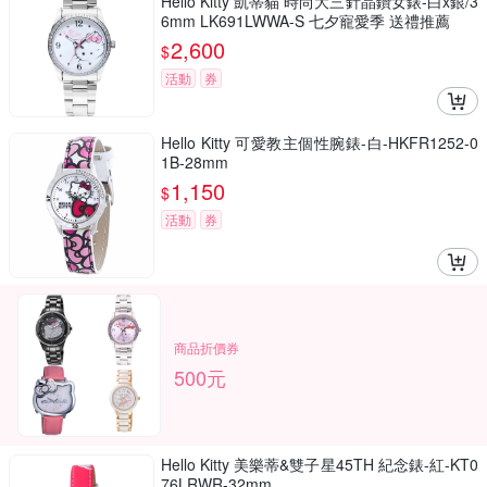
Hello Kitty 凱蒂貓 時尚大三針晶鑽女錶-白x銀/3
6mm LK691LWWA-S 七夕寵愛季 送禮推薦
2,600
$
活動
券
Hello Kitty 可愛教主個性腕錶-白-HKFR1252-0
1B-28mm
1,150
$
活動
券
商品折價券
500元
Hello Kitty 美樂蒂&雙子星45TH 紀念錶-紅-KT0
76LRWR-32mm