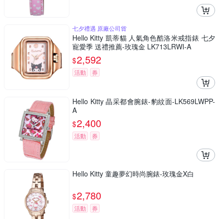
七夕禮遇 原廠公司貨
Hello Kitty 凱蒂貓 人氣角色酷洛米戒指錶 七夕
寵愛季 送禮推薦-玫瑰金 LK713LRWI-A
2,592
$
活動
券
Hello Kitty 晶采都會腕錶-豹紋面-LK569LWPP-
A
2,400
$
活動
券
Hello Kitty 童趣夢幻時尚腕錶-玫瑰金X白
2,780
$
活動
券