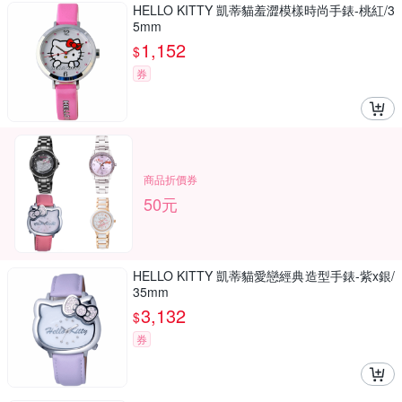
HELLO KITTY 凱蒂貓羞澀模樣時尚手錶-桃紅/3
5mm
1,152
$
券
商品折價券
50元
HELLO KITTY 凱蒂貓愛戀經典造型手錶-紫x銀/
35mm
3,132
$
券