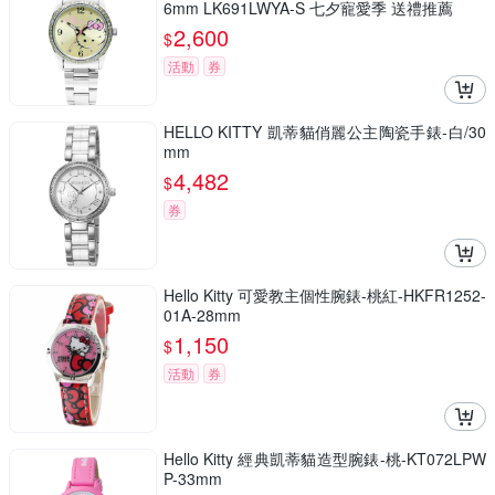
6mm LK691LWYA-S 七夕寵愛季 送禮推薦
2,600
$
活動
券
HELLO KITTY 凱蒂貓俏麗公主陶瓷手錶-白/30
mm
4,482
$
券
Hello Kitty 可愛教主個性腕錶-桃紅-HKFR1252-
01A-28mm
1,150
$
活動
券
Hello Kitty 經典凱蒂貓造型腕錶-桃-KT072LPW
P-33mm