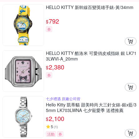
HELLO KITTY 新幹線百變英雄手錶-黃/34mm
792
$
券
HELLO KITTY 酷洛米 可愛俏皮戒指錶 銀 LK71
3LWVI-A_20mm
2,380
$
券
七夕禮遇 原廠公司貨
Hello Kitty 凱蒂貓 甜美時尚大三針女錶-銀x藍/3
5mm LK703LWNA 七夕寵愛季 送禮推薦
2,100
$
5
(
1
)
活動
券