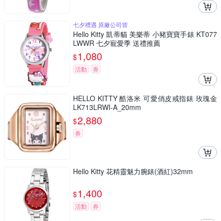
七夕禮遇 原廠公司貨
Hello Kitty 凱蒂貓 美樂蒂 小豬寶寶手錶 KT077
LWWR 七夕寵愛季 送禮推薦
1,080
$
活動
券
HELLO KITTY 酷洛米 可愛俏皮戒指錶 玫瑰金
LK713LRWI-A_20mm
2,880
$
券
Hello Kitty 花精靈魅力腕錶(酒紅)32mm
1,400
$
活動
券