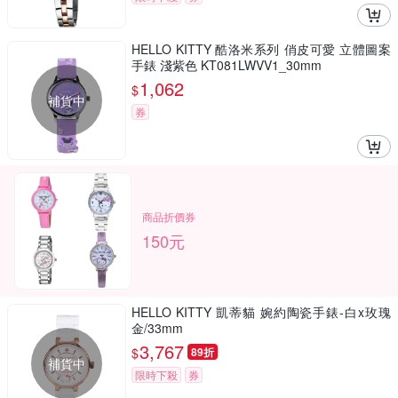
HELLO KITTY 酷洛米系列 俏皮可愛 立體圖案
手錶 淺紫色 KT081LWVV1_30mm
1,062
$
補貨中
券
商品折價券
150元
HELLO KITTY 凱蒂貓 婉約陶瓷手錶-白x玫瑰
金/33mm
3,767
$
89折
補貨中
限時下殺
券