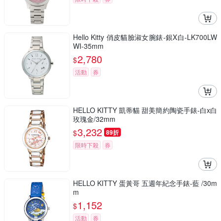
Hello Kitty 俏皮貓臉淑女腕錶-銀X白-LK700LW
WI-35mm
2,780
$
活動
券
HELLO KITTY 凱蒂貓 甜美簡約陶瓷手錶-白x白
玫瑰金/32mm
3,232
$
89折
限時下殺
券
HELLO KITTY 蛋黃哥 五週年紀念手錶-藍 /30m
m
1,152
$
活動
券