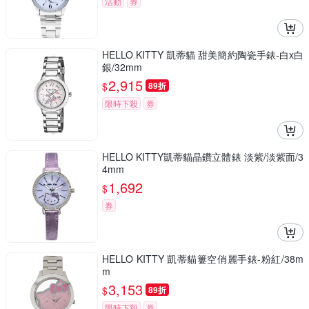
活動
券
HELLO KITTY 凱蒂貓 甜美簡約陶瓷手錶-白x白
銀/32mm
2,915
$
89折
限時下殺
券
HELLO KITTY凱蒂貓晶鑽立體錶 淡紫/淡紫面/3
4mm
1,692
$
券
HELLO KITTY 凱蒂貓簍空俏麗手錶-粉紅/38m
m
3,153
$
89折
限時下殺
券