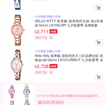
七夕禮遇 原廠公司貨
HELLO KITTY 凱蒂貓 甜美時尚女錶-粉x玫塊
金/34mm LK709LRPI 七夕寵愛季 送禮推薦
2,711
$
89折
限時下殺
券
七夕禮遇 原廠公司貨
Hello Kitty 凱蒂貓 甜美時尚大三針晶鑽女錶-玫
瑰金x粉/28mm LK707LRWS-P 七夕寵愛季 送
禮推薦
2,728
$
88折
限時下殺
券
8/1~8/12 手錶/精品錶/專櫃飾品 指定商品滿$3000享88折
滿3000享88折