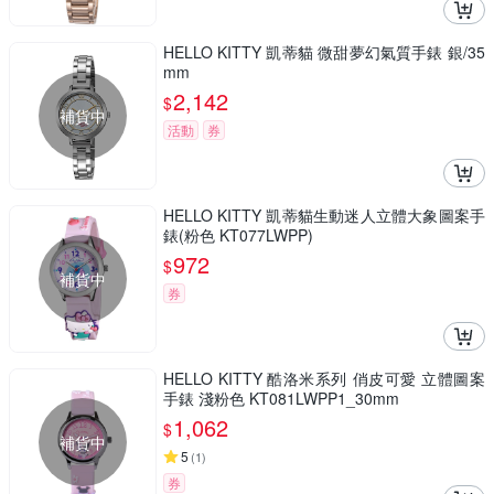
HELLO KITTY 凱蒂貓 微甜夢幻氣質手錶 銀/35
mm
2,142
$
補貨中
活動
券
HELLO KITTY 凱蒂貓生動迷人立體大象圖案手
錶(粉色 KT077LWPP)
972
$
補貨中
券
HELLO KITTY 酷洛米系列 俏皮可愛 立體圖案
手錶 淺粉色 KT081LWPP1_30mm
1,062
$
補貨中
5
(
1
)
券