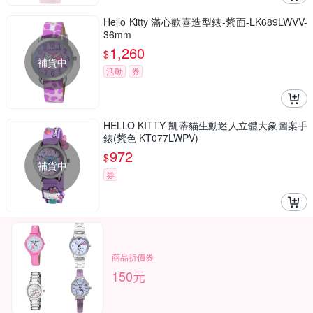
Hello Kitty 滿心歡喜造型錶-紫面-LK689LWVV-
36mm
1,260
$
補貨中
活動
券
HELLO KITTY 凱蒂貓生動迷人立體大象圖案手
錶(紫色 KT077LWPV)
972
$
補貨中
券
商品折價券
150元