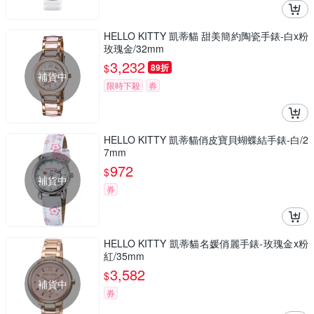
HELLO KITTY 凱蒂貓 甜美簡約陶瓷手錶-白x粉
玫瑰金/32mm
3,232
$
89折
補貨中
限時下殺
券
HELLO KITTY 凱蒂貓俏皮寶貝蝴蝶結手錶-白/2
7mm
972
$
補貨中
券
HELLO KITTY 凱蒂貓名媛俏麗手錶-玫瑰金x粉
紅/35mm
3,582
$
補貨中
券