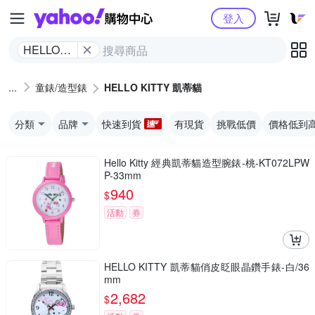
Yahoo購物中心
登入
HELLO
KITTY 凱
蒂貓
童錶/造型錶
HELLO KITTY 凱蒂貓
分類
品牌
快速到貨
有現貨
挑戰低價
價格低到
Hello Kitty 經典凱蒂貓造型腕錶-桃-KT072LPW
P-33mm
940
$
活動
券
HELLO KITTY 凱蒂貓俏皮眨眼晶鑽手錶-白/36
mm
2,682
$