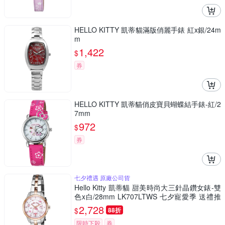
HELLO KITTY 凱蒂貓滿版俏麗手錶 紅x銀/24m
m
1,422
$
券
HELLO KITTY 凱蒂貓俏皮寶貝蝴蝶結手錶-紅/2
7mm
972
$
券
七夕禮遇 原廠公司貨
Hello Kitty 凱蒂貓 甜美時尚大三針晶鑽女錶-雙
色x白/28mm LK707LTWS 七夕寵愛季 送禮推
薦
2,728
$
88折
限時下殺
券