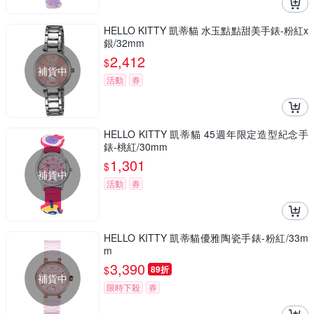
HELLO KITTY 凱蒂貓 水玉點點甜美手錶-粉紅x
銀/32mm
2,412
$
補貨中
活動
券
HELLO KITTY 凱蒂貓 45週年限定造型紀念手
錶-桃紅/30mm
1,301
$
補貨中
活動
券
HELLO KITTY 凱蒂貓優雅陶瓷手錶-粉紅/33m
m
3,390
$
89折
補貨中
限時下殺
券