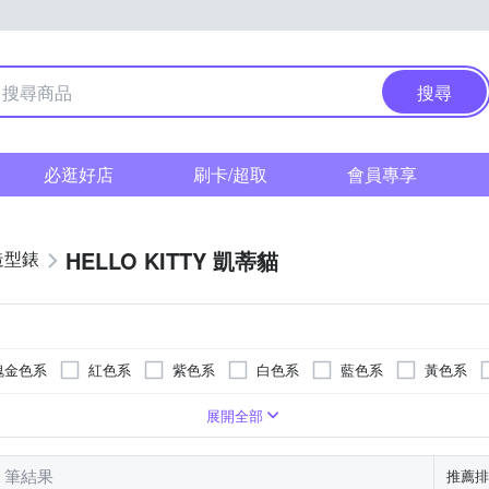
搜尋
必逛好店
刷卡/超取
會員專享
HELLO KITTY 凱蒂貓
造型錶
瑰金色系
紅色系
紫色系
白色系
藍色系
黃色系
疊錶扣
色系
橡膠/塑膠/樹脂錶帶
藍寶石水晶鏡面
紅色系
一般摺疊錶扣
玻璃鏡面
藍色系
橡膠/塑膠/矽膠/樹脂錶帶
蝴蝶釦
黃色系
礦物玻璃
無
銀色系
壓克力鏡面
陶瓷錶帶
多色系
展開全部
17 筆結果
推薦排