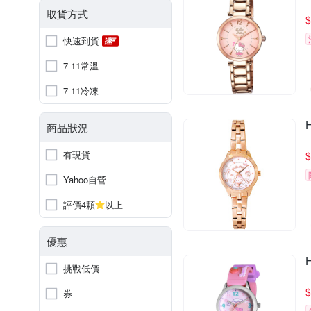
取貨方式
$
快速到貨
7-11常溫
7-11冷凍
商品狀況
有現貨
$
Yahoo自營
評價4顆
以上
優惠
挑戰低價
$
券