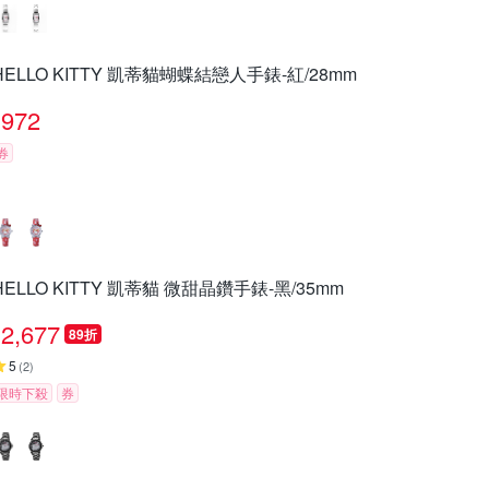
HELLO KITTY 凱蒂貓蝴蝶結戀人手錶-紅/28mm
972
券
HELLO KITTY 凱蒂貓 微甜晶鑽手錶-黑/35mm
2,677
89折
5
(
2
)
限時下殺
券