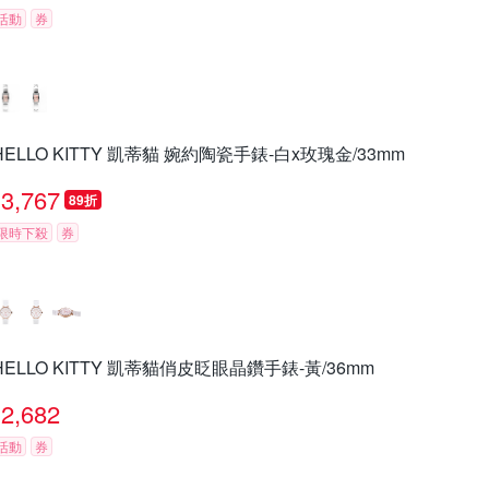
活動
券
HELLO KITTY 凱蒂貓 婉約陶瓷手錶-白x玫瑰金/33mm
3,767
89折
限時下殺
券
HELLO KITTY 凱蒂貓俏皮眨眼晶鑽手錶-黃/36mm
2,682
活動
券