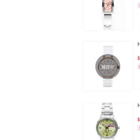
$
補貨中
$