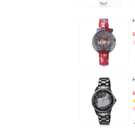
$
補貨中
$