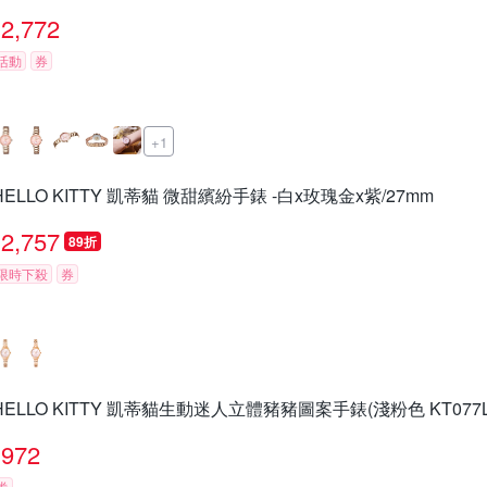
2,772
活動
券
+1
HELLO KITTY 凱蒂貓 微甜繽紛手錶 -白x玫瑰金x紫/27mm
2,757
89折
限時下殺
券
HELLO KITTY 凱蒂貓生動迷人立體豬豬圖案手錶(淺粉色 KT077L
972
券