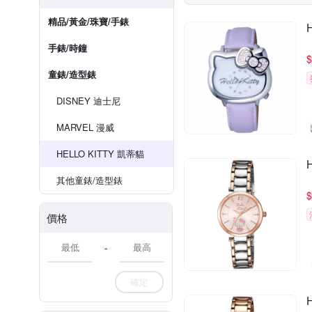
精品/黃金/珠寶/手錶
手錶/時鐘
$
童錶/造型錶
DISNEY 迪士尼
MARVEL 漫威
HELLO KITTY 凱蒂貓
其他童錶/造型錶
$
價格
-
確定