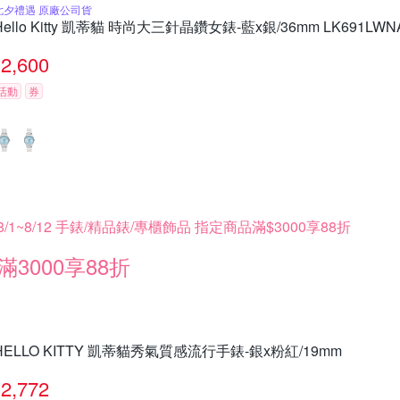
七夕禮遇 原廠公司貨
Hello Kitty 凱蒂貓 時尚大三針晶鑽女錶-藍x銀/36mm LK691
2,600
活動
券
8/1~8/12 手錶/精品錶/專櫃飾品 指定商品滿$3000享88折
滿3000享88折
HELLO KITTY 凱蒂貓秀氣質感流行手錶-銀x粉紅/19mm
2,772