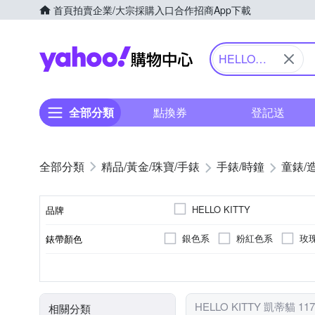
首頁
拍賣
企業/大宗採購入口
合作招商
App下載
Yahoo購物中心
HELLO
KITTY 凱蒂
貓
全部分類
點換券
登記送
精品/黃金/珠寶/手錶
手錶/時鐘
童錶/
HELLO KITTY
品牌
銀色系
粉紅色系
玫
錶帶顏色
品牌名稱
粉紅色系
一般穿式 (ㄇ型)
鍊帶錶帶
礦石鏡面
女錶
30米
兒童錶
生活防水
白色系
皮革錶帶
強化玻璃
按壓式摺
男錶
無
紫
錶盤顏色
錶扣
錶帶材質
鏡面材質
使用族群
防水級別(米)
HELLO KITTY 凱蒂貓 1
相關分類