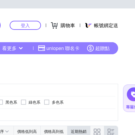
購物車
帳號綁定送
登入
看更多
uniopen 聯名卡
超贈點
黑色系
綠色系
多色系
金色系
綠色系
黑色系
序
價格低到高
價格高到低
近期熱銷