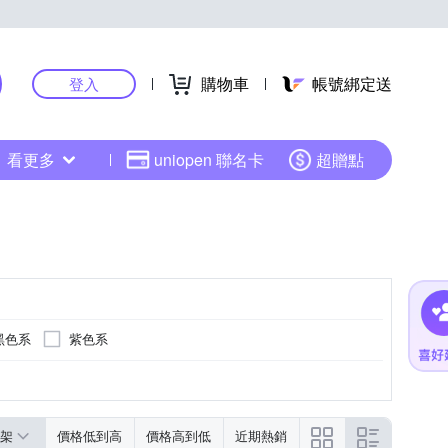
購物車
帳號綁定送
登入
看更多
uniopen 聯名卡
超贈點
黑色系
紫色系
黃色系
多色系
綠色系
架
價格低到高
價格高到低
近期熱銷