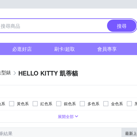
搜尋
必逛好店
刷卡/超取
會員專享
HELLO KITTY 凱蒂貓
造型錶
色系
黃色系
紅色系
銀色系
多色系
金色系
疊錶扣
粉紅色系
橡膠/塑膠/樹脂錶帶
玻璃鏡面
一般摺疊錶扣
紅色系
壓克力鏡面
橡膠/塑膠/矽膠/樹脂錶帶
白色系
蝴蝶釦
藍寶石水晶鏡面
藍色系
無
黑色系
陶瓷錶帶
紫色系
展開全部
0 筆結果
最新上