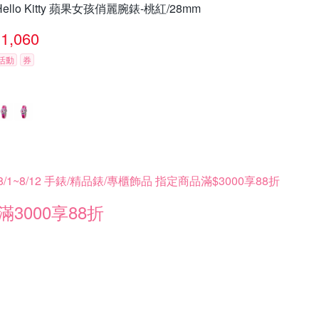
Hello Kitty 蘋果女孩俏麗腕錶-桃紅/28mm
1,060
活動
券
8/1~8/12 手錶/精品錶/專櫃飾品 指定商品滿$3000享88折
滿3000享88折