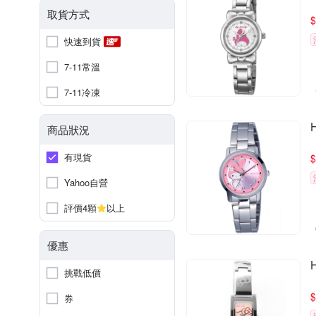
取貨方式
$
快速到貨
7-11常溫
7-11冷凍
商品狀況
有現貨
$
Yahoo自營
評價4顆
以上
優惠
挑戰低價
$
券