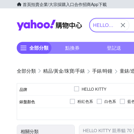
首頁
拍賣
企業/大宗採購入口
合作招商
App下載
Yahoo購物中心
HELLO
KITTY 凱蒂
貓
全部分類
點換券
登記送
精品/黃金/珠寶/手錶
手錶/時鐘
童錶/
HELLO KITTY
品牌
粉紅色系
白色系
藍
錶盤顏色
品牌名稱
銀色系
一般穿式 (ㄇ型)
女錶
30米
鍊帶錶帶
礦石鏡面
兒童錶
生活防水
玫瑰金色系
皮革錶帶
強化玻璃
按壓式摺
男錶
無
錶帶顏色
錶扣
使用族群
防水級別(米)
錶帶材質
鏡面材質
HELLO KITTY 凱蒂貓 7
相關分類