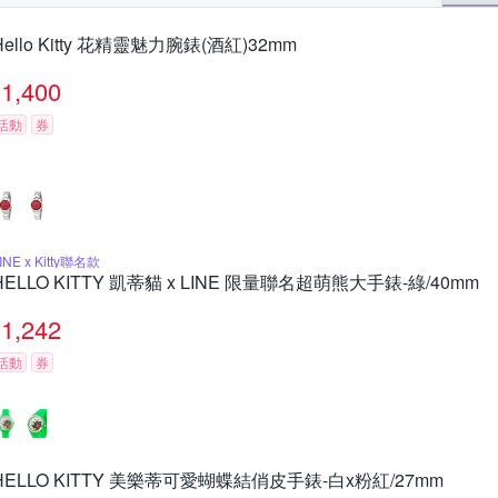
Hello Kitty 花精靈魅力腕錶(酒紅)32mm
1,400
活動
券
INE x Kitty聯名款
HELLO KITTY 凱蒂貓 x LINE 限量聯名超萌熊大手錶-綠/40mm
1,242
活動
券
HELLO KITTY 美樂蒂可愛蝴蝶結俏皮手錶-白x粉紅/27mm