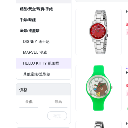
精品/黃金/珠寶/手錶
手錶/時鐘
$
童錶/造型錶
DISNEY 迪士尼
MARVEL 漫威
HELLO KITTY 凱蒂貓
L
其他童錶/造型錶
$
價格
-
確定