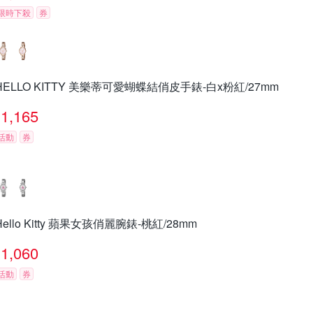
限時下殺
券
HELLO KITTY 美樂蒂可愛蝴蝶結俏皮手錶-白x粉紅/27mm
1,165
活動
券
Hello Kitty 蘋果女孩俏麗腕錶-桃紅/28mm
1,060
活動
券