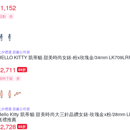
1,152
活動
券
七夕禮遇 原廠公司貨
HELLO KITTY 凱蒂貓 甜美時尚女錶-粉x玫塊金/34mm LK709
2,711
89折
限時下殺
券
七夕禮遇 原廠公司貨
Hello Kitty 凱蒂貓 甜美時尚大三針晶鑽女錶-玫瑰金x粉/28mm 
送禮推薦
2,728
88折