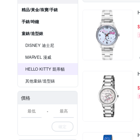
精品/黃金/珠寶/手錶
手錶/時鐘
$
童錶/造型錶
DISNEY 迪士尼
MARVEL 漫威
HELLO KITTY 凱蒂貓
其他童錶/造型錶
$
價格
-
確定