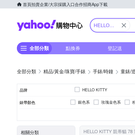
首頁
拍賣
企業/大宗採購入口
合作招商
App下載
Yahoo購物中心
HELLO
KITTY 凱蒂
貓
全部分類
點換券
登記送
精品/黃金/珠寶/手錶
手錶/時鐘
童錶/
HELLO KITTY
品牌
銀色系
玫瑰金色系
錶帶顏色
品牌名稱
粉紅色系
一般穿式 (ㄇ型)
女錶
鍊帶錶帶
礦石鏡面
30米
兒童錶
生活防水
白色系
皮革錶帶
強化玻璃
按壓式摺
男錶
無
藍
錶盤顏色
錶扣
使用族群
錶帶材質
鏡面材質
防水級別(米)
HELLO KITTY 凱蒂貓 7
相關分類