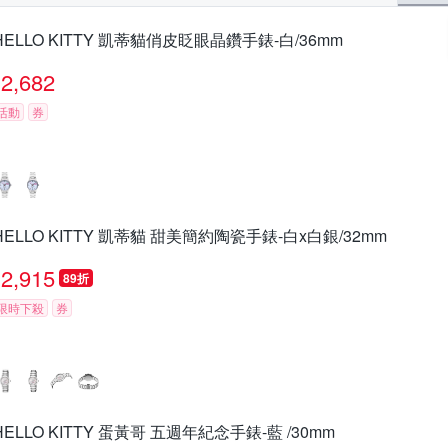
HELLO KITTY 凱蒂貓俏皮眨眼晶鑽手錶-白/36mm
2,682
活動
券
HELLO KITTY 凱蒂貓 甜美簡約陶瓷手錶-白x白銀/32mm
2,915
89折
限時下殺
券
HELLO KITTY 蛋黃哥 五週年紀念手錶-藍 /30mm