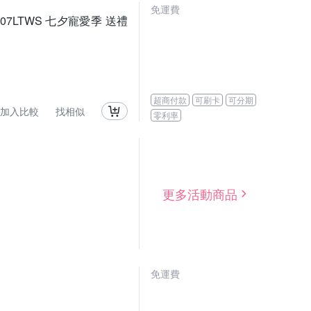
免運費
K707LTWS 七夕寵愛季 送禮
超商付款
可刷卡
可分期
加入比較
找相似
零利率
更多活動商品
免運費