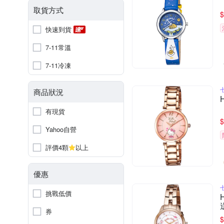
取貨方式
$
快速到貨
7-11常溫
7-11冷凍
商品狀況
有現貨
$
Yahoo自營
評價4顆
以上
優惠
挑戰低價
券
$