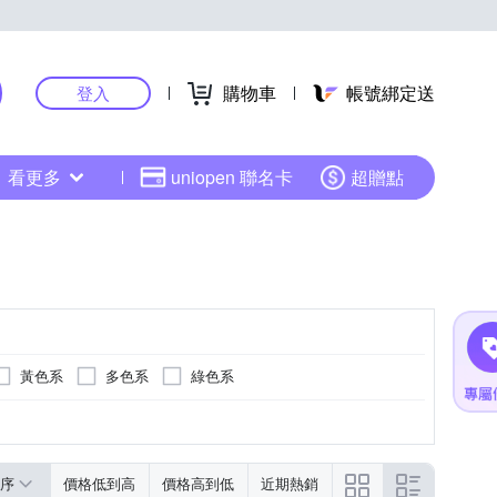
購物車
帳號綁定送
登入
看更多
uniopen 聯名卡
超贈點
黃色系
多色系
綠色系
金色系
黑色系
序
價格低到高
價格高到低
近期熱銷