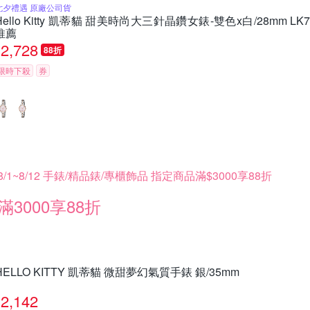
七夕禮遇 原廠公司貨
Hello Kitty 凱蒂貓 甜美時尚大三針晶鑽女錶-雙色x白/28mm L
推薦
2,728
88折
限時下殺
券
8/1~8/12 手錶/精品錶/專櫃飾品 指定商品滿$3000享88折
滿3000享88折
HELLO KITTY 凱蒂貓 微甜夢幻氣質手錶 銀/35mm
2,142