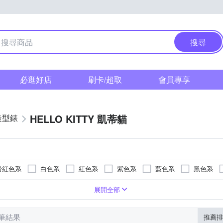
搜尋
必逛好店
刷卡/超取
會員專享
HELLO KITTY 凱蒂貓
造型錶
粉紅色系
白色系
紅色系
紫色系
藍色系
黑色系
疊錶扣
色系
橡膠/塑膠/樹脂錶帶
玻璃鏡面
銀色系
一般摺疊錶扣
壓克力鏡面
黃色系
陶瓷錶帶
蝴蝶釦
藍寶石水晶鏡面
紅色系
橡膠/塑膠/矽膠/樹脂錶帶
無
多色系
紫色系
展開全部
8 筆結果
推薦排