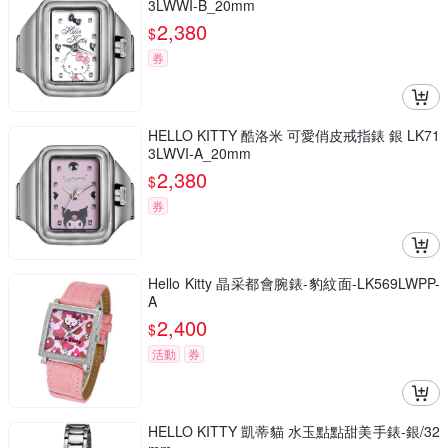
3LWWI-B_20mm
2,380
$
券
HELLO KITTY 酷洛米 可愛俏皮戒指錶 銀 LK71
3LWVI-A_20mm
2,380
$
券
Hello Kitty 晶采都會腕錶-豹紋面-LK569LWPP-
A
2,400
$
活動
券
HELLO KITTY 凱蒂貓 水玉點點甜美手錶-銀/32