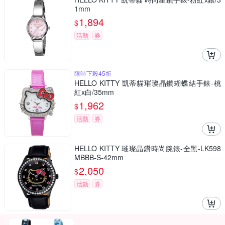
1mm
1,894
$
活動
券
限時下殺45折
HELLO KITTY 凱蒂貓璀璨晶鑽蝴蝶結手錶-桃
紅x白/35mm
1,962
$
活動
券
HELLO KITTY 璀璨晶鑽時尚腕錶-全黑-LK598
MBBB-S-42mm
2,050
$
活動
券