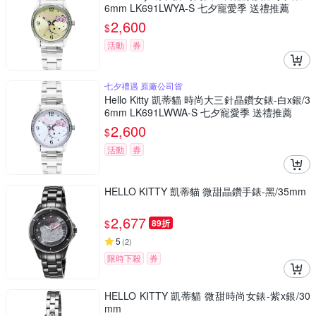
6mm LK691LWYA-S 七夕寵愛季 送禮推薦
2,600
$
活動
券
七夕禮遇 原廠公司貨
Hello Kitty 凱蒂貓 時尚大三針晶鑽女錶-白x銀/3
6mm LK691LWWA-S 七夕寵愛季 送禮推薦
2,600
$
活動
券
HELLO KITTY 凱蒂貓 微甜晶鑽手錶-黑/35mm
2,677
$
89折
5
(
2
)
限時下殺
券
HELLO KITTY 凱蒂貓 微甜時尚女錶-紫x銀/30
mm