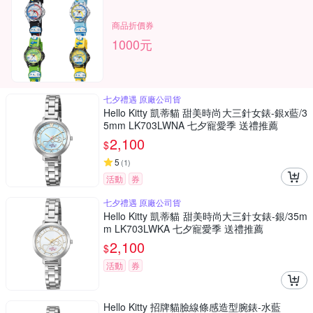
商品折價券
1000元
七夕禮遇 原廠公司貨
Hello Kitty 凱蒂貓 甜美時尚大三針女錶-銀x藍/3
5mm LK703LWNA 七夕寵愛季 送禮推薦
2,100
$
5
(
1
)
活動
券
七夕禮遇 原廠公司貨
Hello Kitty 凱蒂貓 甜美時尚大三針女錶-銀/35m
m LK703LWKA 七夕寵愛季 送禮推薦
2,100
$
活動
券
Hello Kitty 招牌貓臉線條感造型腕錶-水藍