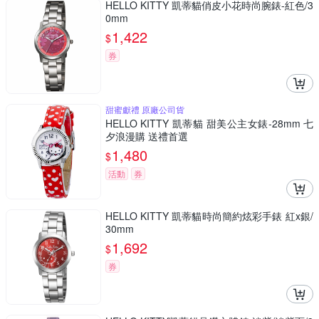
HELLO KITTY 凱蒂貓俏皮小花時尚腕錶-紅色/3
0mm
1,422
$
券
甜蜜獻禮 原廠公司貨
HELLO KITTY 凱蒂貓 甜美公主女錶-28mm 七
夕浪漫購 送禮首選
1,480
$
活動
券
HELLO KITTY 凱蒂貓時尚簡約炫彩手錶 紅x銀/
30mm
1,692
$
券