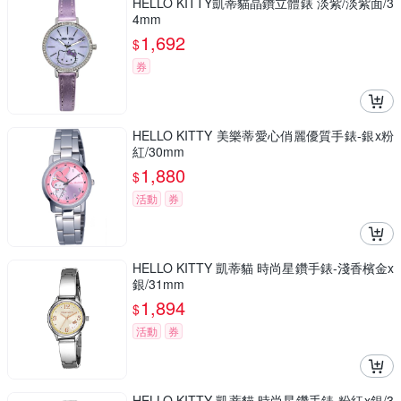
HELLO KITTY凱蒂貓晶鑽立體錶 淡紫/淡紫面/3
4mm
1,692
$
券
HELLO KITTY 美樂蒂愛心俏麗優質手錶-銀x粉
紅/30mm
1,880
$
活動
券
HELLO KITTY 凱蒂貓 時尚星鑽手錶-淺香檳金x
銀/31mm
1,894
$
活動
券
HELLO KITTY 凱蒂貓 時尚星鑽手錶-粉紅x銀/3