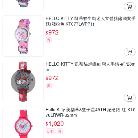
HELLO KITTY 凱蒂貓生動迷人立體豬豬圖案手
錶(淺粉色 KT077LWPP1)
972
$
券
HELLO KITTY 凱蒂貓蝴蝶結戀人手錶-紅/28m
m
972
$
補貨中
券
Hello Kitty 美樂蒂&雙子星45TH 紀念錶-紅-KT0
76LRWR-32mm
1,020
$
活動
券