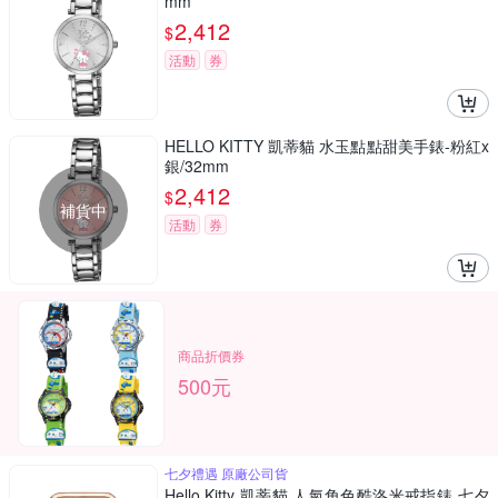
mm
2,412
$
活動
券
HELLO KITTY 凱蒂貓 水玉點點甜美手錶-粉紅x
銀/32mm
2,412
$
補貨中
活動
券
商品折價券
500元
七夕禮遇 原廠公司貨
Hello Kitty 凱蒂貓 人氣角色酷洛米戒指錶 七夕