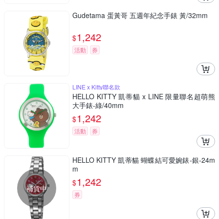
Gudetama 蛋黃哥 五週年紀念手錶 黃/32mm
1,242
$
活動
券
LINE x Kitty聯名款
HELLO KITTY 凱蒂貓 x LINE 限量聯名超萌熊
大手錶-綠/40mm
1,242
$
活動
券
HELLO KITTY 凱蒂貓 蝴蝶結可愛婉錶-銀-24m
m
1,242
$
補貨中
券