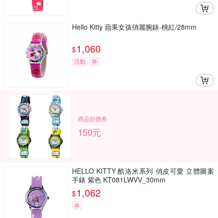
Hello Kitty 蘋果女孩俏麗腕錶-桃紅/28mm
1,060
$
活動
券
商品折價券
150元
HELLO KITTY 酷洛米系列 俏皮可愛 立體圖案
手錶 紫色 KT081LWVV_30mm
1,062
$
券