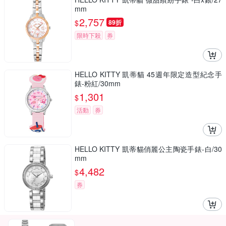
mm
2,757
$
89折
限時下殺
券
HELLO KITTY 凱蒂貓 45週年限定造型紀念手
錶-粉紅/30mm
1,301
$
活動
券
HELLO KITTY 凱蒂貓俏麗公主陶瓷手錶-白/30
mm
4,482
$
券