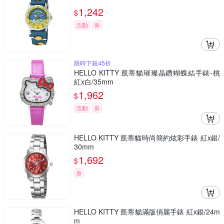
1,242
$
活動
券
限時下殺45折
HELLO KITTY 凱蒂貓璀璨晶鑽蝴蝶結手錶-桃
紅x白/35mm
1,962
$
活動
券
HELLO KITTY 凱蒂貓時尚簡約炫彩手錶 紅x銀/
30mm
1,692
$
券
HELLO KITTY 凱蒂貓滿版俏麗手錶 紅x銀/24m
m