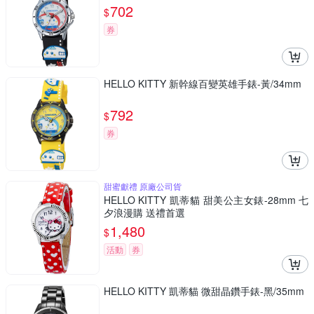
702
$
券
HELLO KITTY 新幹線百變英雄手錶-黃/34mm
792
$
券
甜蜜獻禮 原廠公司貨
HELLO KITTY 凱蒂貓 甜美公主女錶-28mm 七
夕浪漫購 送禮首選
1,480
$
活動
券
HELLO KITTY 凱蒂貓 微甜晶鑽手錶-黑/35mm