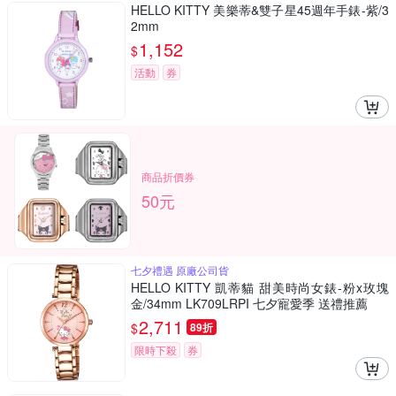
HELLO KITTY 美樂蒂&雙子星45週年手錶-紫/3
2mm
1,152
$
活動
券
商品折價券
50元
七夕禮遇 原廠公司貨
HELLO KITTY 凱蒂貓 甜美時尚女錶-粉x玫塊
金/34mm LK709LRPI 七夕寵愛季 送禮推薦
2,711
$
89折
限時下殺
券