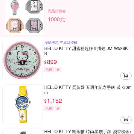
商品折價券
1000元
掃描機芯 三麗鷗授權
HELLO KITTY 甜蜜粉超靜音掛鐘 JM-W598KT-
B
899
$
活動
券
HELLO KITTY 蛋黃哥 五週年紀念手錶-黃 /30m
m
1,152
$
活動
券
HELLO KITTY 凱蒂貓 時尚星鑽手錶-淺香檳金x