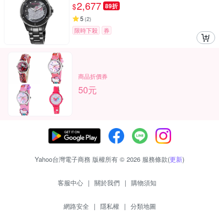
2,677
$
89折
5
(
2
)
限時下殺
券
商品折價券
50元
Yahoo台灣電子商務 版權所有 © 2026 服務條款(
更新
)
客服中心
|
關於我們
|
購物須知
網路安全
|
隱私權
|
分類地圖