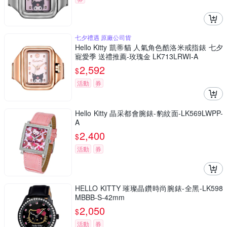
七夕禮遇 原廠公司貨
Hello Kitty 凱蒂貓 人氣角色酷洛米戒指錶 七夕
寵愛季 送禮推薦-玫瑰金 LK713LRWI-A
2,592
$
活動
券
Hello Kitty 晶采都會腕錶-豹紋面-LK569LWPP-
A
2,400
$
活動
券
HELLO KITTY 璀璨晶鑽時尚腕錶-全黑-LK598
MBBB-S-42mm
2,050
$
活動
券