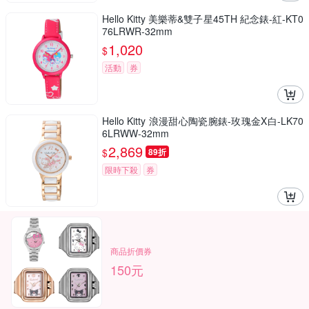
Hello Kitty 美樂蒂&雙子星45TH 紀念錶-紅-KT0
76LRWR-32mm
1,020
$
活動
券
Hello Kitty 浪漫甜心陶瓷腕錶-玫瑰金X白-LK70
6LRWW-32mm
2,869
$
89折
限時下殺
券
商品折價券
150元