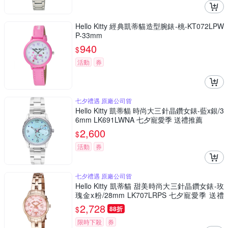
Hello Kitty 經典凱蒂貓造型腕錶-桃-KT072LPW
P-33mm
940
$
活動
券
七夕禮遇 原廠公司貨
Hello Kitty 凱蒂貓 時尚大三針晶鑽女錶-藍x銀/3
6mm LK691LWNA 七夕寵愛季 送禮推薦
2,600
$
活動
券
七夕禮遇 原廠公司貨
Hello Kitty 凱蒂貓 甜美時尚大三針晶鑽女錶-玫
瑰金x粉/28mm LK707LRPS 七夕寵愛季 送禮
推薦
2,728
$
88折
限時下殺
券