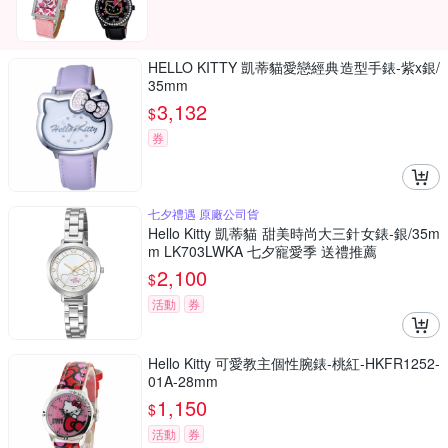
HELLO KITTY 凱蒂貓愛戀經典造型手錶-紫x銀/
35mm
3,132
$
券
七夕禮遇 原廠公司貨
Hello Kitty 凱蒂貓 甜美時尚大三針女錶-銀/35m
m LK703LWKA 七夕寵愛季 送禮推薦
2,100
$
活動
券
Hello Kitty 可愛教主個性腕錶-桃紅-HKFR1252-
01A-28mm
1,150
$
活動
券