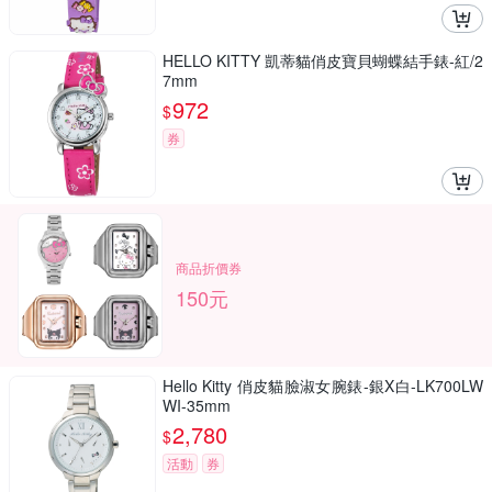
HELLO KITTY 凱蒂貓俏皮寶貝蝴蝶結手錶-紅/2
7mm
972
$
券
商品折價券
150元
Hello Kitty 俏皮貓臉淑女腕錶-銀X白-LK700LW
WI-35mm
2,780
$
活動
券