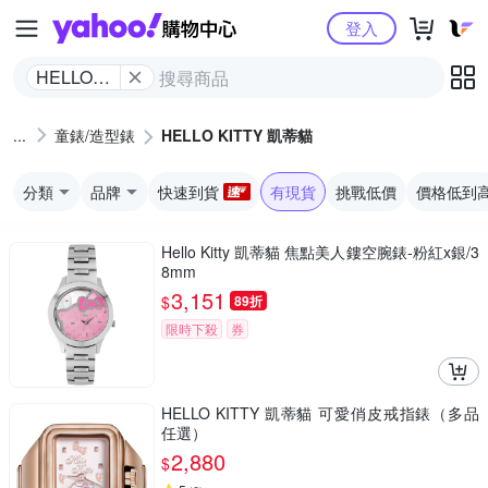
Yahoo購物中心
登入
HELLO
KITTY 凱
蒂貓
童錶/造型錶
HELLO KITTY 凱蒂貓
分類
品牌
快速到貨
有現貨
挑戰低價
價格低到
Hello Kitty 凱蒂貓 焦點美人鏤空腕錶-粉紅x銀/3
8mm
3,151
$
89折
限時下殺
券
HELLO KITTY 凱蒂貓 可愛俏皮戒指錶（多品
任選）
2,880
$