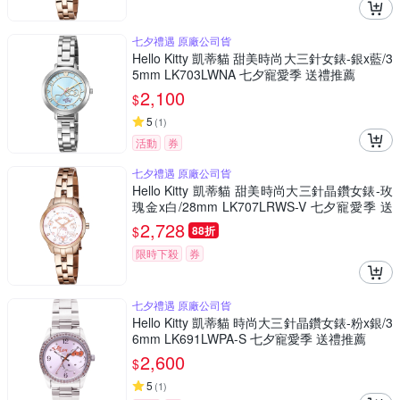
七夕禮遇 原廠公司貨
Hello Kitty 凱蒂貓 甜美時尚大三針女錶-銀x藍/3
5mm LK703LWNA 七夕寵愛季 送禮推薦
2,100
$
5
(
1
)
活動
券
七夕禮遇 原廠公司貨
Hello Kitty 凱蒂貓 甜美時尚大三針晶鑽女錶-玫
瑰金x白/28mm LK707LRWS-V 七夕寵愛季 送
禮推薦
2,728
$
88折
限時下殺
券
七夕禮遇 原廠公司貨
Hello Kitty 凱蒂貓 時尚大三針晶鑽女錶-粉x銀/3
6mm LK691LWPA-S 七夕寵愛季 送禮推薦
2,600
$
5
(
1
)