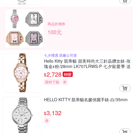
商品折價券
100元
七夕禮遇 原廠公司貨
Hello Kitty 凱蒂貓 甜美時尚大三針晶鑽女錶-玫
瑰金x粉/28mm LK707LRWS-P 七夕寵愛季 送
禮推薦
2,728
$
88折
限時下殺
券
HELLO KITTY 凱蒂貓名媛俏麗手錶-白/35mm
3,132
$
券