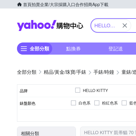
首頁
拍賣
企業/大宗採購入口
合作招商
App下載
Yahoo購物中心
HELLO
KITTY 凱蒂
貓
全部分類
點換券
登記送
精品/黃金/珠寶/手錶
手錶/時鐘
童錶/
HELLO KITTY
品牌
白色系
粉紅色系
藍
錶盤顏色
品牌名稱
銀色系
一般穿式 (ㄇ型)
女錶
30米
礦石鏡面
鍊帶錶帶
兒童錶
生活防水
玫瑰金色系
強化玻璃
皮革錶帶
按壓式摺
男錶
無
錶帶顏色
錶扣
使用族群
防水級別(米)
鏡面材質
錶帶材質
HELLO KITTY 凱蒂貓 7
相關分類