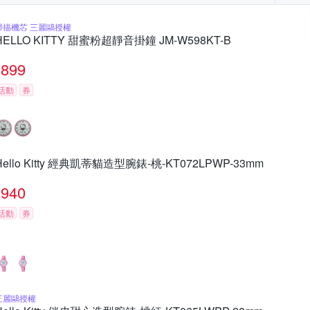
掃描機芯 三麗鷗授權
HELLO KITTY 甜蜜粉超靜音掛鐘 JM-W598KT-B
899
活動
券
Hello Kitty 經典凱蒂貓造型腕錶-桃-KT072LPWP-33mm
940
活動
券
三麗鷗授權