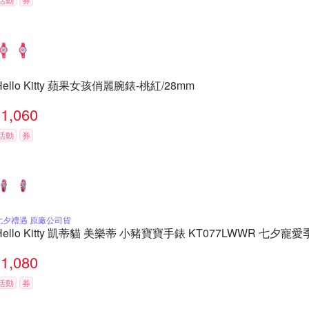
Hello Kitty 蘋果女孩俏麗腕錶-桃紅/28mm
1,060
活動
券
七夕禮遇 原廠公司貨
Hello Kitty 凱蒂貓 美樂蒂 小豬寶寶手錶 KT077LWWR 七夕寵
1,080
活動
券