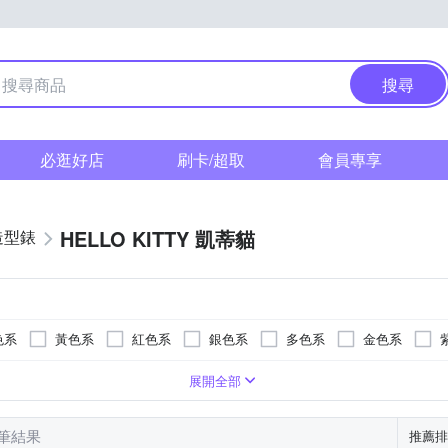
搜尋
必逛好店
刷卡/超取
會員專享
HELLO KITTY 凱蒂貓
造型錶
色系
黃色系
紅色系
銀色系
多色系
金色系
疊錶扣
粉紅色系
玻璃鏡面
橡膠/塑膠/樹脂錶帶
一般摺疊錶扣
紅色系
壓克力鏡面
橡膠/塑膠/矽膠/樹脂錶帶
白色系
蝴蝶釦
藍寶石水晶鏡面
藍色系
無
紫色系
陶瓷錶帶
黃色系
展開全部
0 筆結果
推薦排