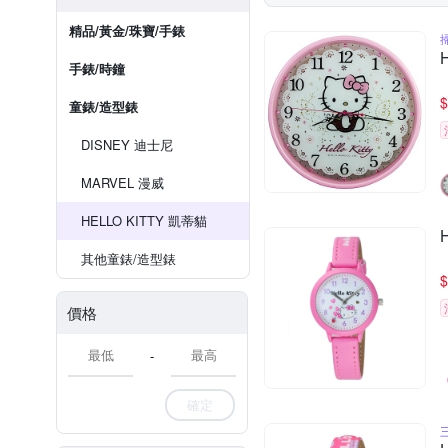
精品/黃金/珠寶/手錶
手錶/時鐘
$
童錶/造型錶
DISNEY 迪士尼
MARVEL 漫威
HELLO KITTY 凱蒂貓
其他童錶/造型錶
$
價格
-
確定