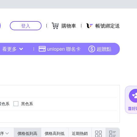
購物車
帳號綁定送
登入
看更多
uniopen 聯名卡
超贈點
紫色系
黑色系
黑色系
綠色系
多色系
序
價格低到高
價格高到低
近期熱銷