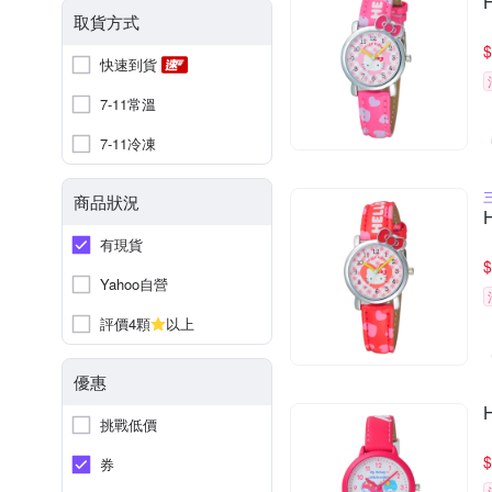
取貨方式
$
快速到貨
7-11常溫
7-11冷凍
商品狀況
有現貨
$
Yahoo自營
評價4顆
以上
優惠
挑戰低價
$
券