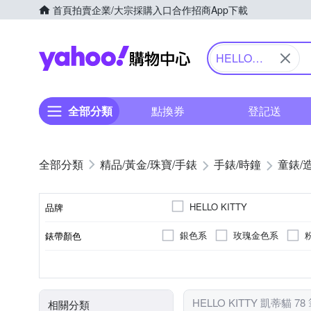
首頁
拍賣
企業/大宗採購入口
合作招商
App下載
Yahoo購物中心
HELLO
KITTY 凱蒂
貓
全部分類
點換券
登記送
精品/黃金/珠寶/手錶
手錶/時鐘
童錶/
HELLO KITTY
品牌
銀色系
玫瑰金色系
錶帶顏色
品牌名稱
粉紅色系
一般穿式 (ㄇ型)
女錶
鍊帶錶帶
礦石鏡面
30米
兒童錶
生活防水
白色系
皮革錶帶
強化玻璃
按壓式摺
男錶
無
藍
錶盤顏色
錶扣
使用族群
錶帶材質
鏡面材質
防水級別(米)
HELLO KITTY 凱蒂貓 7
相關分類