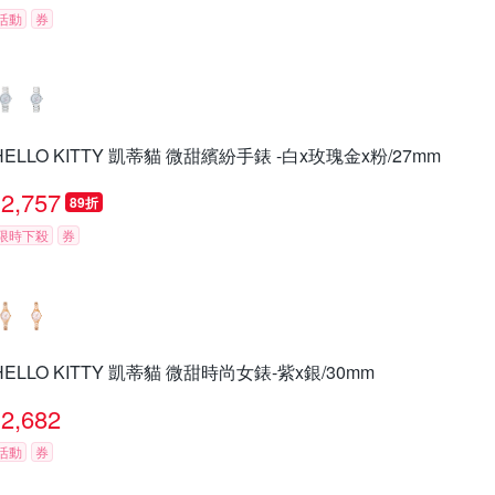
活動
券
HELLO KITTY 凱蒂貓 微甜繽紛手錶 -白x玫瑰金x粉/27mm
2,757
89折
限時下殺
券
HELLO KITTY 凱蒂貓 微甜時尚女錶-紫x銀/30mm
2,682
活動
券