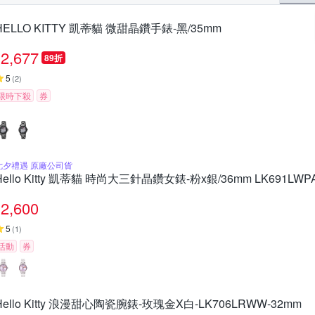
HELLO KITTY 凱蒂貓 微甜晶鑽手錶-黑/35mm
2,677
89折
5
(
2
)
限時下殺
券
七夕禮遇 原廠公司貨
Hello Kitty 凱蒂貓 時尚大三針晶鑽女錶-粉x銀/36mm LK691L
2,600
5
(
1
)
活動
券
Hello Kitty 浪漫甜心陶瓷腕錶-玫瑰金X白-LK706LRWW-32mm