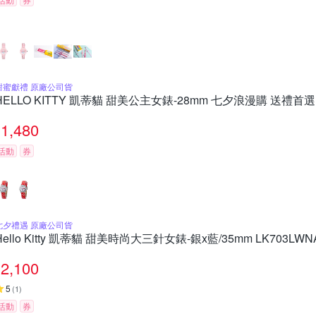
甜蜜獻禮 原廠公司貨
HELLO KITTY 凱蒂貓 甜美公主女錶-28mm 七夕浪漫購 送禮首選
1,480
活動
券
七夕禮遇 原廠公司貨
Hello Kitty 凱蒂貓 甜美時尚大三針女錶-銀x藍/35mm LK703
2,100
5
(
1
)
活動
券