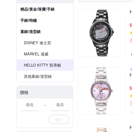
精品/黃金/珠寶/手錶
手錶/時鐘
$
童錶/造型錶
DISNEY 迪士尼
MARVEL 漫威
HELLO KITTY 凱蒂貓
其他童錶/造型錶
$
價格
-
確定