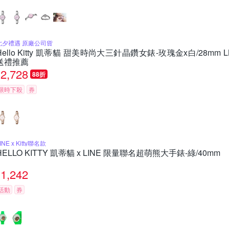
七夕禮遇 原廠公司貨
Hello Kitty 凱蒂貓 甜美時尚大三針晶鑽女錶-玫瑰金x白/28mm 
送禮推薦
2,728
88折
限時下殺
券
INE x Kitty聯名款
HELLO KITTY 凱蒂貓 x LINE 限量聯名超萌熊大手錶-綠/40mm
1,242
活動
券