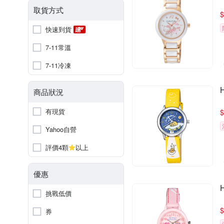
取貨方式
$
快速到貨
7-11常溫
7-11冷凍
商品狀況
有現貨
$
Yahoo自營
評價4顆
以上
優惠
挑戰低價
$
券