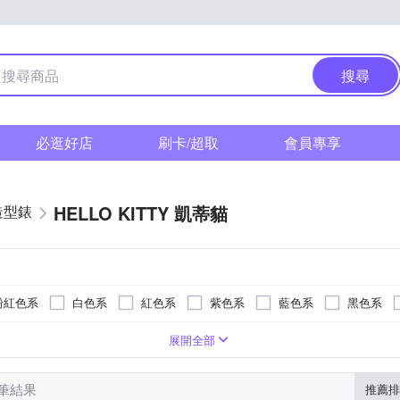
搜尋
必逛好店
刷卡/超取
會員專享
HELLO KITTY 凱蒂貓
造型錶
粉紅色系
白色系
紅色系
紫色系
藍色系
黑色系
疊錶扣
色系
橡膠/塑膠/樹脂錶帶
玻璃鏡面
銀色系
一般摺疊錶扣
壓克力鏡面
黃色系
陶瓷錶帶
蝴蝶釦
藍寶石水晶鏡面
紅色系
橡膠/塑膠/矽膠/樹脂錶帶
無
多色系
紫色系
展開全部
8 筆結果
推薦排