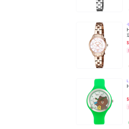
$
L
$