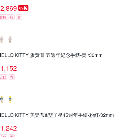
2,869
89折
限時下殺
券
HELLO KITTY 蛋黃哥 五週年紀念手錶-黃 /30mm
1,152
活動
券
HELLO KITTY 美樂蒂&雙子星45週年手錶-粉紅/32mm
1,242
活動
券