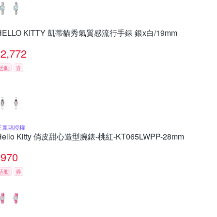
HELLO KITTY 凱蒂貓秀氣質感流行手錶 銀x白/19mm
2,772
活動
券
三麗鷗授權
Hello Kitty 俏皮甜心造型腕錶-桃紅-KT065LWPP-28mm
970
活動
券