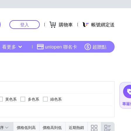
購物車
帳號綁定送
登入
看更多
uniopen 聯名卡
超贈點
黃色系
多色系
綠色系
金色系
黑色系
序
價格低到高
價格高到低
近期熱銷