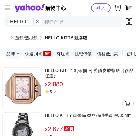
Yahoo購物中心
登入
HELLO
KITTY 凱
蒂貓
童錶/造型錶
HELLO KITTY 凱蒂貓
品牌
快速到貨
有現貨
挑戰低價
價格低到高
使用
HELLO KITTY 凱蒂貓 可愛俏皮戒指錶（多品
任選）
2,880
$
5
(
2
)
HELLO KITTY 凱蒂貓 微甜晶鑽手錶-黑/35mm
2,677
$
89折