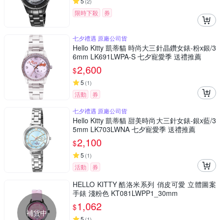
5
(
2
)
限時下殺
券
七夕禮遇 原廠公司貨
Hello Kitty 凱蒂貓 時尚大三針晶鑽女錶-粉x銀/3
6mm LK691LWPA-S 七夕寵愛季 送禮推薦
2,600
$
5
(
1
)
活動
券
七夕禮遇 原廠公司貨
Hello Kitty 凱蒂貓 甜美時尚大三針女錶-銀x藍/3
5mm LK703LWNA 七夕寵愛季 送禮推薦
2,100
$
5
(
1
)
活動
券
HELLO KITTY 酷洛米系列 俏皮可愛 立體圖案
手錶 淺粉色 KT081LWPP1_30mm
1,062
$
補貨中
5
(
1
)