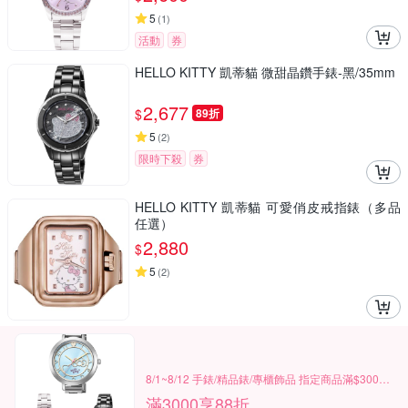
5
(
1
)
活動
券
HELLO KITTY 凱蒂貓 微甜晶鑽手錶-黑/35mm
2,677
$
89折
5
(
2
)
限時下殺
券
HELLO KITTY 凱蒂貓 可愛俏皮戒指錶（多品
任選）
2,880
$
5
(
2
)
8/1~8/12 手錶/精品錶/專櫃飾品 指定商品滿$3000享88折
滿3000享88折