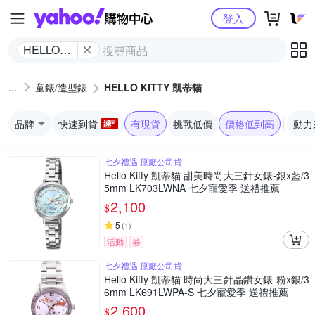
Yahoo購物中心
登入
HELLO
KITTY 凱
蒂貓
童錶/造型錶
HELLO KITTY 凱蒂貓
品牌
快速到貨
有現貨
挑戰低價
價格低到高
動力
七夕禮遇 原廠公司貨
Hello Kitty 凱蒂貓 甜美時尚大三針女錶-銀x藍/3
5mm LK703LWNA 七夕寵愛季 送禮推薦
2,100
$
5
(
1
)
活動
券
七夕禮遇 原廠公司貨
Hello Kitty 凱蒂貓 時尚大三針晶鑽女錶-粉x銀/3
6mm LK691LWPA-S 七夕寵愛季 送禮推薦
2,600
$