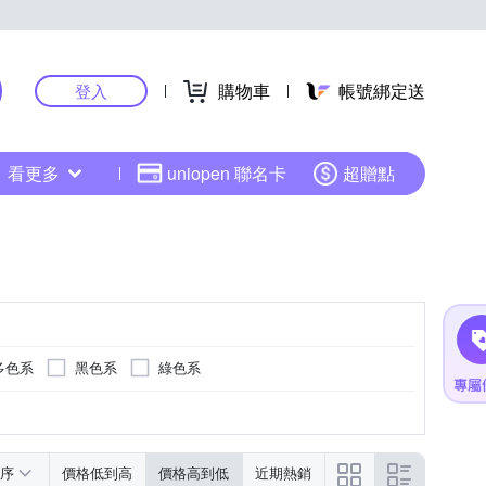
購物車
帳號綁定送
登入
看更多
uniopen 聯名卡
超贈點
多色系
黑色系
綠色系
黃色系
綠色系
多色系
序
價格低到高
價格高到低
近期熱銷