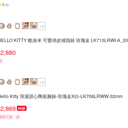
5
(
2
)
+3
HELLO KITTY 酷洛米 可愛俏皮戒指錶 玫瑰金 LK713LRWI-A_2
2,880
券
+3
Hello Kitty 浪漫甜心陶瓷腕錶-玫瑰金X白-LK706LRWW-32mm
2,869
89折
限時下殺
券