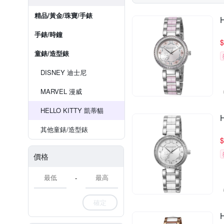
精品/黃金/珠寶/手錶
手錶/時鐘
$
童錶/造型錶
DISNEY 迪士尼
MARVEL 漫威
HELLO KITTY 凱蒂貓
其他童錶/造型錶
$
價格
-
確定