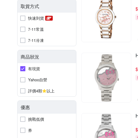
取貨方式
$
快速到貨
7-11常溫
7-11冷凍
商品狀況
有現貨
$
Yahoo自營
評價4顆
以上
優惠
挑戰低價
$
券