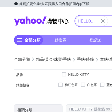
首頁
拍賣
企業/大宗採購入口
合作招商
App下載
Yahoo購物中心
HELLO
KITTY 凱蒂
貓
全部分類
點換券
登記送
精品/黃金/珠寶/手錶
手錶/時鐘
童錶/
HELLO KITTY
品牌
粉紅色系
白色系
藍
錶盤顏色
品牌名稱
銀色系
一般穿式 (ㄇ型)
鍊帶錶帶
礦石鏡面
女錶
30米
兒童錶
生活防水
粉紅色系
皮革錶帶
強化玻璃
按壓式摺
男錶
無
玫
錶帶顏色
錶扣
錶帶材質
鏡面材質
使用族群
防水級別(米)
HELLO KITTY 凱蒂貓 9
相關分類