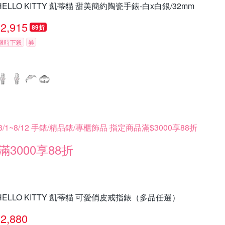
HELLO KITTY 凱蒂貓 甜美簡約陶瓷手錶-白x白銀/32mm
2,915
89折
限時下殺
券
8/1~8/12 手錶/精品錶/專櫃飾品 指定商品滿$3000享88折
滿3000享88折
HELLO KITTY 凱蒂貓 可愛俏皮戒指錶（多品任選）
2,880