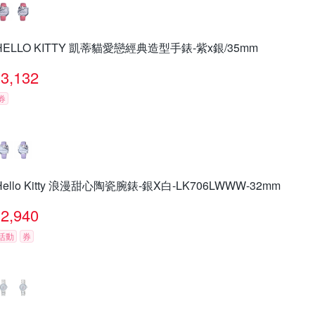
HELLO KITTY 凱蒂貓愛戀經典造型手錶-紫x銀/35mm
3,132
券
Hello Kitty 浪漫甜心陶瓷腕錶-銀X白-LK706LWWW-32mm
2,940
活動
券