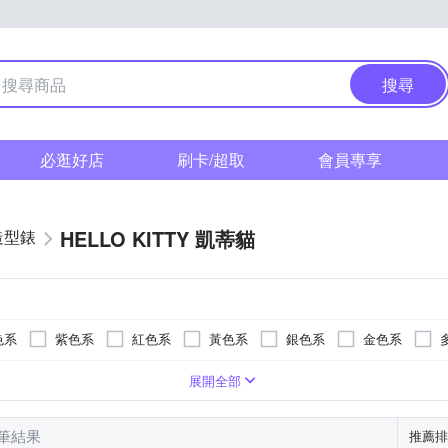
搜尋
必逛好店
刷卡/超取
會員專享
HELLO KITTY 凱蒂貓
造型錶
色系
紫色系
紅色系
黃色系
銀色系
金色系
疊錶扣
瑰金色系
橡膠/塑膠/樹脂錶帶
玻璃鏡面
一般摺疊錶扣
紅色系
藍寶石水晶鏡面
橡膠/塑膠/矽膠/樹脂錶帶
紫色系
蝴蝶釦
壓克力鏡面
白色系
無
藍色系
礦物玻璃
陶瓷錶帶
黑色系
展開全部
9 筆結果
推薦排