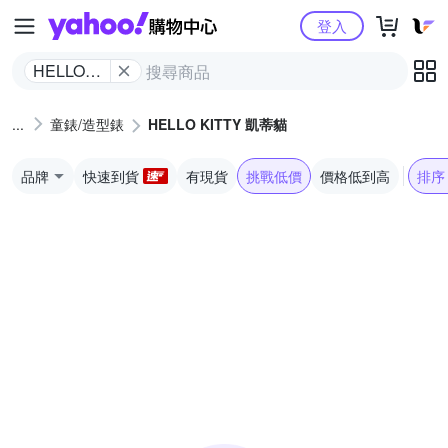
Yahoo購物中心
登入
HELLO
KITTY 凱
蒂貓
童錶/造型錶
HELLO KITTY 凱蒂貓
品牌
快速到貨
有現貨
挑戰低價
價格低到高
排序