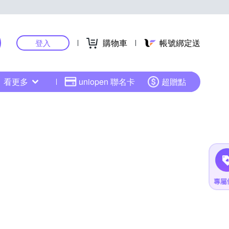
購物車
帳號綁定送
登入
看更多
uniopen 聯名卡
超贈點