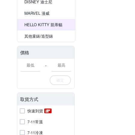
DISNEY 迪士尼
MARVEL 漫威
HELLO KITTY 凱蒂貓
其他童錶/造型錶
價格
-
確定
取貨方式
快速到貨
7-11常溫
7-11冷凍