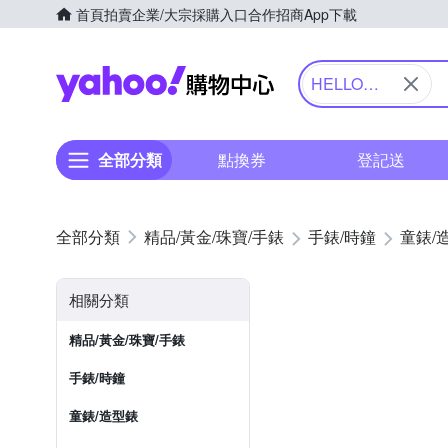
首頁
拍賣
企業/大宗採購入口
合作招商
App下載
Yahoo購物中心
HELLO
KITTY 凱蒂
貓
全部分類
點換券
登記送
精品/黃金/珠寶/手錶
手錶/時鐘
童錶/
相關分類
精品/黃金/珠寶/手錶
手錶/時鐘
童錶/造型錶