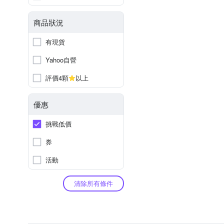
商品狀況
有現貨
Yahoo自營
評價4顆
以上
優惠
挑戰低價
券
活動
清除所有條件