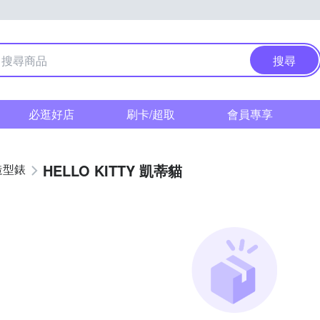
搜尋
必逛好店
刷卡/超取
會員專享
HELLO KITTY 凱蒂貓
造型錶