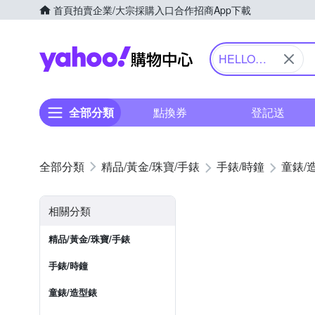
首頁
拍賣
企業/大宗採購入口
合作招商
App下載
Yahoo購物中心
HELLO
KITTY 凱蒂
貓
全部分類
點換券
登記送
精品/黃金/珠寶/手錶
手錶/時鐘
童錶/
相關分類
精品/黃金/珠寶/手錶
手錶/時鐘
童錶/造型錶