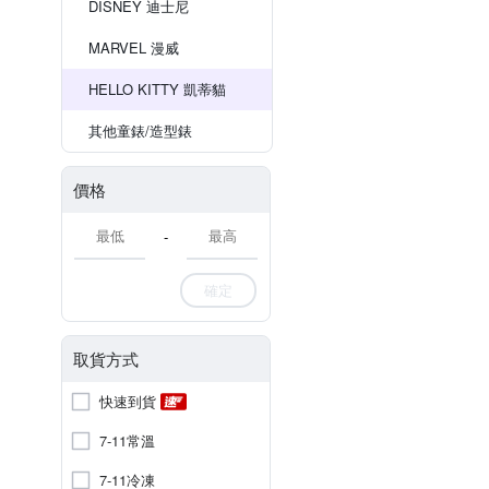
DISNEY 迪士尼
MARVEL 漫威
HELLO KITTY 凱蒂貓
其他童錶/造型錶
價格
-
確定
取貨方式
快速到貨
7-11常溫
7-11冷凍