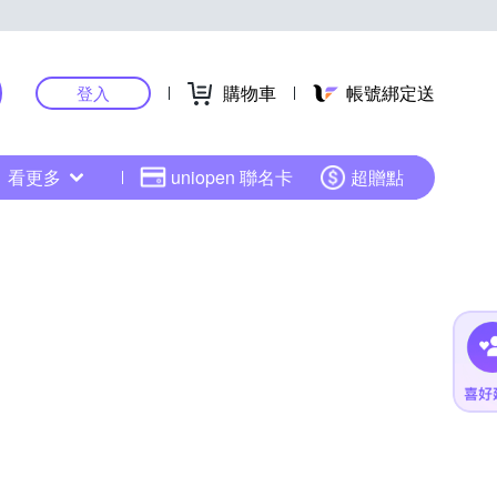
購物車
帳號綁定送
登入
看更多
uniopen 聯名卡
超贈點