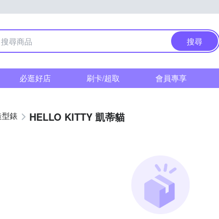
搜尋
必逛好店
刷卡/超取
會員專享
HELLO KITTY 凱蒂貓
造型錶