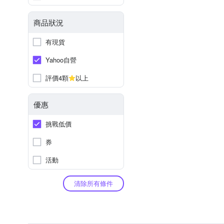
商品狀況
有現貨
Yahoo自營
評價4顆
以上
優惠
挑戰低價
券
活動
清除所有條件