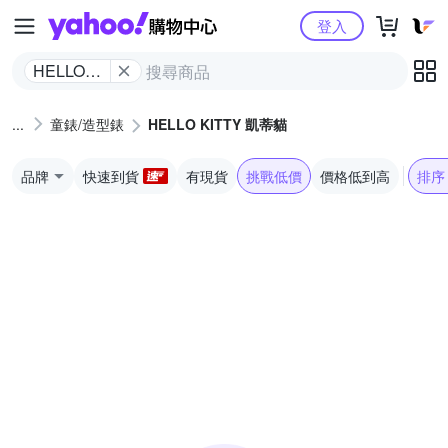
Yahoo購物中心
登入
HELLO
KITTY 凱
蒂貓
童錶/造型錶
HELLO KITTY 凱蒂貓
品牌
快速到貨
有現貨
挑戰低價
價格低到高
排序